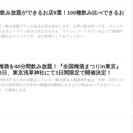
飲み放題ができるお店9選！100種飲み比べできるお
イン飲み放題プランのあるお店を紹介します。お得に飲み比べでき、ワインの
りますよ！ワイン好きの方はもちろん、ワインについてスクールなどで勉強中
に触れるチャンスです。ぜひ参考にしてみてください。
の梅酒を40分間飲み放題！『全国梅酒まつりin東京』
〜18日、東京浅草神社にて3日間限定で開催決定！
外発信するための活動をしている一般社団法人梅酒研究会は、今秋（10月１６
東京の浅草神社で日本中の梅酒160種類をすきなだけ飲み比べできるイベント
京」を開催します。