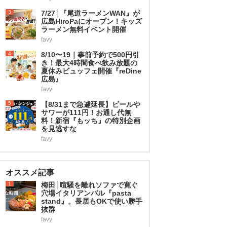
3
7/27│『尾道ラーメンWAN』が
広島HiroPaにオープン！キッズ
ラーメン無料イベント開催
favy
4
8/10〜19｜事前予約で500円引
き！最大4時間食べ飲み放題の
夏休みビュッフェ開催『reDine
広島』
favy
5
【8/31まで急遽延長】ビールや
サワーが111円！お通し代無
料！新宿『もッち』の特別企画
を見逃すな
favy
オススメ記事
1
梅田│喧騒を離れソファで寛ぐ
穴場イタリアンバル『pasta
stand』。長居もOKで使い勝手
抜群
favy