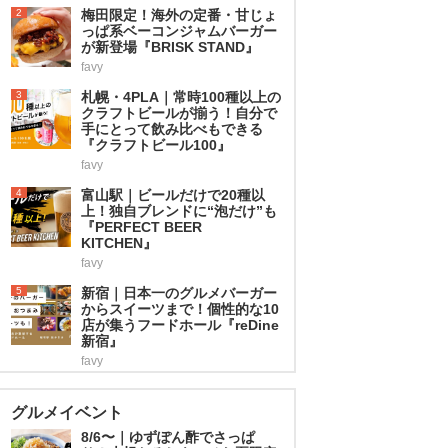
2
梅田限定！海外の定番・甘じょ
っぱ系ベーコンジャムバーガー
が新登場『BRISK STAND』
favy
3
札幌・4PLA｜常時100種以上の
クラフトビールが揃う！自分で
手にとって飲み比べもできる
『クラフトビール100』
favy
4
富山駅｜ビールだけで20種以
上！独自ブレンドに“泡だけ”も
『PERFECT BEER
KITCHEN』
favy
5
新宿｜日本一のグルメバーガー
からスイーツまで！個性的な10
店が集うフードホール『reDine
新宿』
favy
グルメイベント
8/6〜｜ゆずぽん酢でさっぱ