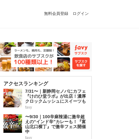
無料会員登録
ログイン
アクセスランキング
1
7/31〜｜新静岡セノバにカフェ
『けのひ堂ラボ』が出店！濃厚
クロックムッシュにスイーツも
favy
2
〜9/30｜100辛麻辣湯に激辛超
えの“インド辛”カレーも！『富
山北口横丁』で激辛フェス開催
中
favy