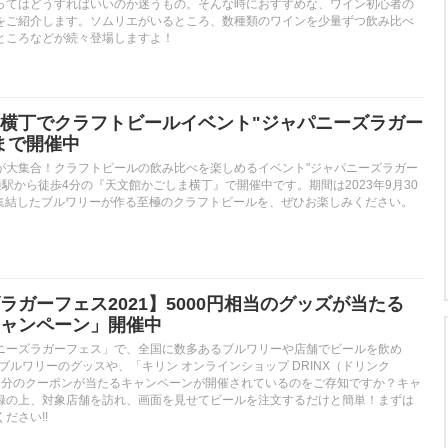
ってはどうすればいいのか迷うもの。そんな時におすすめな、ワイン初心者の
をご紹介します。ソムリエがいるところ、数種類のワインを少量ずつ飲み比べ
ところなどが続々登場しますよ！
横丁でクラフトビールイベント"ジャパニーズラガー
0まで開催中
が大集合！クラフトビールの飲み比べを楽しめるイベント"ジャパニーズラガー
館通駅から徒歩4分の『天文館かごしま横丁』で開催中です。期間は2023年9月30
から集結したブルワリーが作る至極のクラフトビールを、ぜひお楽しみください。
ラガーフェス2021】5000円相当のグッズが当たる
ャンペーン」開催中
ニーズラガーフェス」で、全国に数多あるブルワリーや店舗でビールを飲め
のブルワリーのグッスや、「キリン オンラインショップ DRINX（ドリンク
0円分のクーポンが当たるキャンペーンが開催されているのをご存知ですか？キャ
録の上、対象店舗を訪れ、画面を見せてビールを注文するだけと簡単！まずは
ださい!!