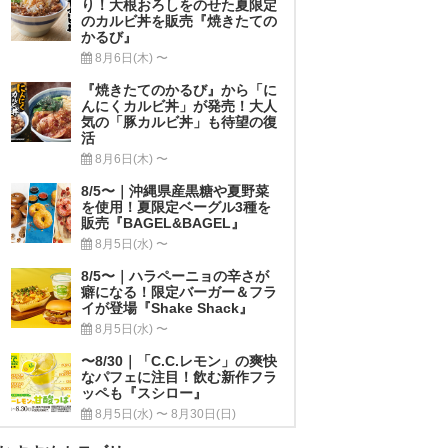
り！大根おろしをのせた夏限定
のカルビ丼を販売『焼きたての
かるび』
8月6日(木) 〜
『焼きたてのかるび』から「に
んにくカルビ丼」が発売！大人
気の「豚カルビ丼」も待望の復
活
8月6日(木) 〜
8/5〜｜沖縄県産黒糖や夏野菜
を使用！夏限定ベーグル3種を
販売『BAGEL&BAGEL』
8月5日(水) 〜
8/5〜｜ハラペーニョの辛さが
癖になる！限定バーガー＆フラ
イが登場『Shake Shack』
8月5日(水) 〜
〜8/30｜「C.C.レモン」の爽快
なパフェに注目！飲む新作フラ
ッペも『スシロー』
8月5日(水) 〜 8月30日(日)