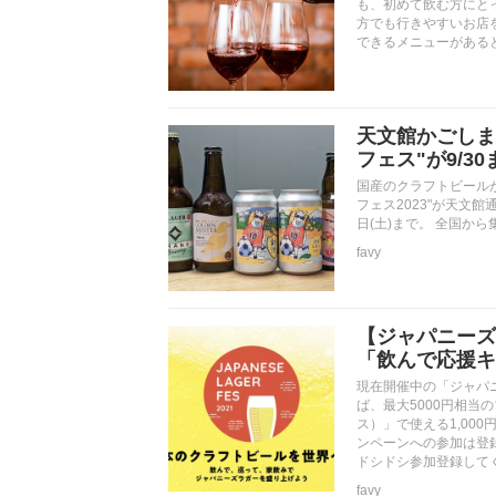
も、初めて飲む方にと
方でも行きやすいお店
できるメニューがある
天文館かごしま
フェス"が9/3
国産のクラフトビール
フェス2023"が天文
日(土)まで。 全国
favy
【ジャパニーズ
「飲んで応援キ
現在開催中の「ジャパ
ば、最大5000円相当
ス）」で使える1,00
ンペーンへの参加は登
ドシドシ参加登録してく
favy