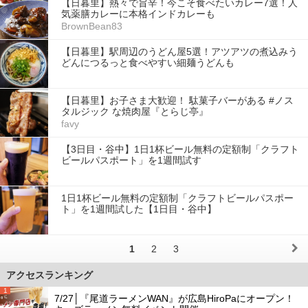
【日暮里】熱々で旨辛！今こそ食べたいカレー7選！人
気薬膳カレーに本格インドカレーも
BrownBean83
【日暮里】駅周辺のうどん屋5選！アツアツの煮込みう
どんにつるっと食べやすい細麺うどんも
【日暮里】お子さま大歓迎！ 駄菓子バーがある #ノス
タルジック な焼肉屋『とらじ亭』
favy
【3日目・谷中】1日1杯ビール無料の定額制「クラフト
ビールパスポート」を1週間試す
1日1杯ビール無料の定額制「クラフトビールパスポー
ト」を1週間試した【1日目・谷中】
1
2
3
アクセスランキング
1
7/27│『尾道ラーメンWAN』が広島HiroPaにオープン！