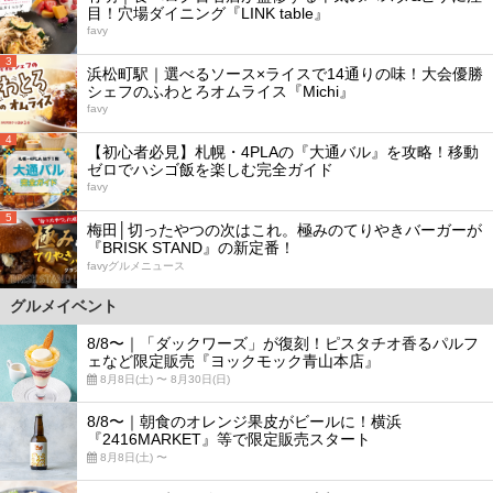
目！穴場ダイニング『LINK table』
favy
3
浜松町駅｜選べるソース×ライスで14通りの味！大会優勝
シェフのふわとろオムライス『Michi』
favy
4
【初心者必見】札幌・4PLAの『大通バル』を攻略！移動
ゼロでハシゴ飯を楽しむ完全ガイド
favy
5
梅田│切ったやつの次はこれ。極みのてりやきバーガーが
『BRISK STAND』の新定番！
favyグルメニュース
グルメイベント
8/8〜｜「ダックワーズ」が復刻！ピスタチオ香るパルフ
ェなど限定販売『ヨックモック青山本店』
8月8日(土) 〜 8月30日(日)
8/8〜｜朝食のオレンジ果皮がビールに！横浜
『2416MARKET』等で限定販売スタート
8月8日(土) 〜