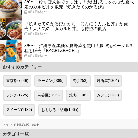
8/6〜｜ゆずぽん酢でさっぱり！大根おろしをのせた夏限
定のカルビ丼を販売『焼きたてのかるび』
8月6日(木) 〜
『焼きたてのかるび』から「にんにくカルビ丼」が発
売！大人気の「豚カルビ丼」も待望の復活
8月6日(木) 〜
8/5〜｜沖縄県産黒糖や夏野菜を使用！夏限定ベーグル3
種を販売『BAGEL&BAGEL』
8月5日(水) 〜
おすすめカテゴリー
東京都(7546)
ラーメン(2305)
肉(2253)
居酒屋(1804)
ランチ(1225)
渋谷区(1215)
焼肉(1138)
カフェ(1130)
スイーツ(1130)
おもしろ・話題(1065)
favy
日暮里駅に関する記事
カテゴリ一覧