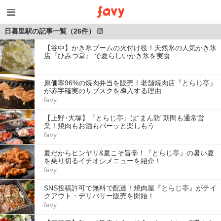
日暮里駅の記事一覧（26件）
【谷中】かき氷ブームの火付け役！天然氷の人気かき氷
店『ひみつ堂』 で夏らしいかき氷を実食
原価率96%の焼肉弁当を販売！老舗焼肉店『とらじ亭』
が赤字確実のサブスクを導入する理由
favy
【上野･大塚】『とらじ亭』は“まん防”期間も通常営
業！焼肉もお酒もパーッと楽しもう
favy
夏だからヒンヤリ&夏こそ旨辛！『とらじ亭』の暑い夏
を乗り切るイチオシメニューを紹介！
favy
SNS投稿許可で無料で配達！焼肉屋『とらじ亭』がテイ
クアウト・デリバリー販売を開始！
favy