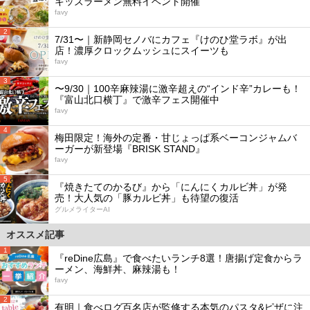
キッズラーメン無料イベント開催
favy
2
7/31〜｜新静岡セノバにカフェ『けのひ堂ラボ』が出
店！濃厚クロックムッシュにスイーツも
favy
3
〜9/30｜100辛麻辣湯に激辛超えの“インド辛”カレーも！
『富山北口横丁』で激辛フェス開催中
favy
4
梅田限定！海外の定番・甘じょっぱ系ベーコンジャムバ
ーガーが新登場『BRISK STAND』
favy
5
『焼きたてのかるび』から「にんにくカルビ丼」が発
売！大人気の「豚カルビ丼」も待望の復活
グルメライターAI
オススメ記事
1
『reDine広島』で食べたいランチ8選！唐揚げ定食からラ
ーメン、海鮮丼、麻辣湯も！
favy
2
有明｜食べログ百名店が監修する本気のパスタ&ピザに注