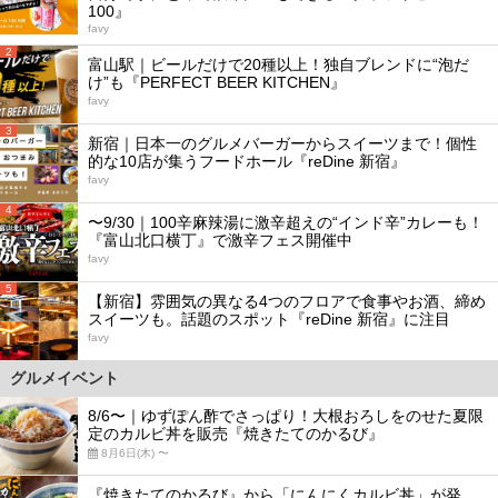
100』
favy
2
富山駅｜ビールだけで20種以上！独自ブレンドに“泡だ
け”も『PERFECT BEER KITCHEN』
favy
3
新宿｜日本一のグルメバーガーからスイーツまで！個性
的な10店が集うフードホール『reDine 新宿』
favy
4
〜9/30｜100辛麻辣湯に激辛超えの“インド辛”カレーも！
『富山北口横丁』で激辛フェス開催中
favy
5
【新宿】雰囲気の異なる4つのフロアで食事やお酒、締め
スイーツも。話題のスポット『reDine 新宿』に注目
favy
グルメイベント
8/6〜｜ゆずぽん酢でさっぱり！大根おろしをのせた夏限
定のカルビ丼を販売『焼きたてのかるび』
8月6日(木) 〜
『焼きたてのかるび』から「にんにくカルビ丼」が発