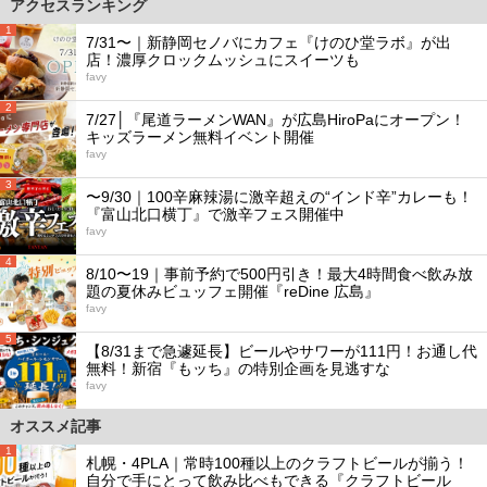
アクセスランキング
1
7/31〜｜新静岡セノバにカフェ『けのひ堂ラボ』が出
店！濃厚クロックムッシュにスイーツも
favy
2
7/27│『尾道ラーメンWAN』が広島HiroPaにオープン！
キッズラーメン無料イベント開催
favy
3
〜9/30｜100辛麻辣湯に激辛超えの“インド辛”カレーも！
『富山北口横丁』で激辛フェス開催中
favy
4
8/10〜19｜事前予約で500円引き！最大4時間食べ飲み放
題の夏休みビュッフェ開催『reDine 広島』
favy
5
【8/31まで急遽延長】ビールやサワーが111円！お通し代
無料！新宿『もッち』の特別企画を見逃すな
favy
オススメ記事
1
札幌・4PLA｜常時100種以上のクラフトビールが揃う！
自分で手にとって飲み比べもできる『クラフトビール