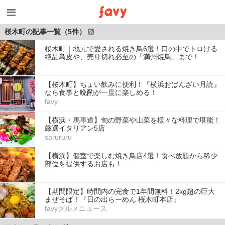
桜木町の記事一覧（5件）
桜木町｜地元で愛される焼き鳥6選！口の中でトロける
絶品鳥皮や、売り切れ必至の「満州焼鳥」まで！
【桜木町】ちょい飲みに便利！『横浜おばんざい月読』
なら食事と晩酌が一度に楽しめる！
favy
【横浜・馬車道】旬の野菜や山菜を様々な料理で堪能！
厳選イタリアン5店
sarururu
【横浜】個室で楽しむ焼き鳥店4選！食べ放題から稀少
部位を提供するお店も！
【期間限定】時間内の完食で1年間無料！2kg超の巨大
まぜそば！『日の出らーめん 桜木町本店』
favyグルメニュース