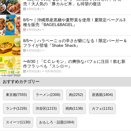
売！大人気の「豚カルビ丼」も待望の復活
8月6日(木) 〜
8/5〜｜沖縄県産黒糖や夏野菜を使用！夏限定ベーグル3
種を販売『BAGEL&BAGEL』
8月5日(水) 〜
8/5〜｜ハラペーニョの辛さが癖になる！限定バーガー＆
フライが登場『Shake Shack』
8月5日(水) 〜
〜8/30｜「C.C.レモン」の爽快なパフェに注目！飲む新
作フラッペも『スシロー』
8月5日(水) 〜 8月30日(日)
おすすめカテゴリー
東京都(7555)
ラーメン(2306)
肉(2252)
居酒屋(1804)
ランチ(1226)
渋谷区(1215)
焼肉(1138)
カフェ(1131)
スイーツ(1130)
おもしろ・話題(1064)