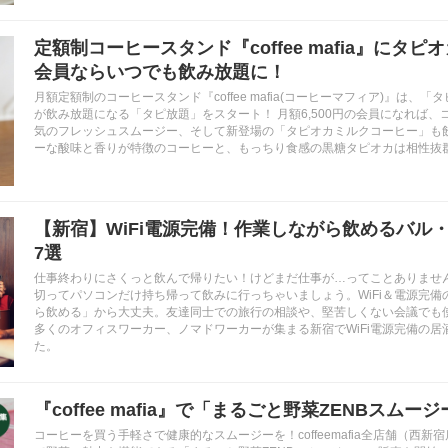
定額制コーヒースタンド『coffee mafia』にタ
会員ならいつでも飲み放題に！
月額定額制のコーヒースタンド『coffee mafia(コーヒーマフィア)』は、
が飲み放題になる「タピ放題」をスタート！ 月額6,500円の会員になれば
気のフレッシュスムージー、そして新登場の「タピオカミルクコーヒー」も飲
ーな酸味と香りが特徴のコーヒーと、もっちり食感の黒糖タピオカは相性抜
【新宿】WiFi電源完備！作業しながら飲めるバル
7選
仕事終わりにさくっと飲んで帰りたい！けどまだ仕事が…ってことありませ
切ってパソコンだけ持ち帰って飲みに行っちゃいましょう。WiFi＆電源完備
ら飲める」から大丈夫。友達同士での旅行の相談や、堅苦しくない会議でも
多くのオフィスワーカー、ノマドワーカーが集まる新宿でWiFi電源完備の居
た。
『coffee mafia』で「まるごと野菜ZENBスム
コーヒーを買う手軽さで健康的なスムージーを！coffeemafia全店舗（西