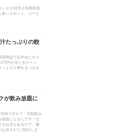
ンドが10月上旬西新宿
も多いスポット。コーヒ
汁たっぷりの餃
新宿周辺で忘年会にオス
10万円が当たるチャン
ラッと立ち寄れるバルま
ンクが飲み放題に
ご存知ですか？「月額飲み
み放題になるんです！仕
きるお店もあるので、通
のお店を4つご紹介しま