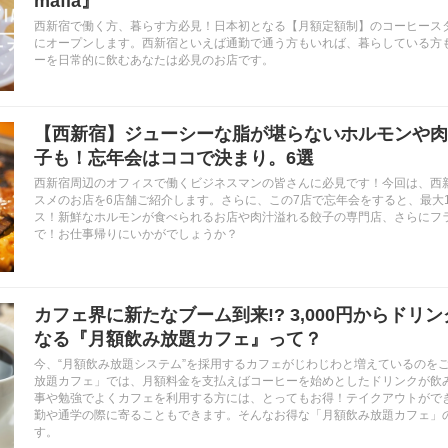
mafia』
西新宿で働く方、暮らす方必見！日本初となる【月額定額制】のコーヒースタ
にオープンします。西新宿といえば通勤で通う方もいれば、暮らしている方
ーを日常的に飲むあなたは必見のお店です。
【西新宿】ジューシーな脂が堪らないホルモンや肉
子も！忘年会はココで決まり。6選
西新宿周辺のオフィスで働くビジネスマンの皆さんに必見です！今回は、西
スメのお店を6店舗ご紹介します。さらに、この7店で忘年会をすると、最大
ス！新鮮なホルモンが食べられるお店や肉汁溢れる餃子の専門店、さらにフ
で！お仕事帰りにいかがでしょうか？
カフェ界に新たなブーム到来!? 3,000円からドリ
なる『月額飲み放題カフェ』って？
今、“月額飲み放題システム”を採用するカフェがじわじわと増えているのを
放題カフェ」では、月額料金を支払えばコーヒーを始めとしたドリンクが飲
事や勉強でよくカフェを利用する方には、とってもお得！テイクアウトがで
勤や通学の際に寄ることもできます。そんなお得な「月額飲み放題カフェ」
す。