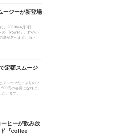
ムージーが新登場
に、2019年4月9日
「Power」、鮮やか
3つの味が選べます。白・
a』で定額スムージ
野菜とフルーツたっぷりのフ
500円の会員になれば、
ただけます。
コーヒーが飲み放
coffee