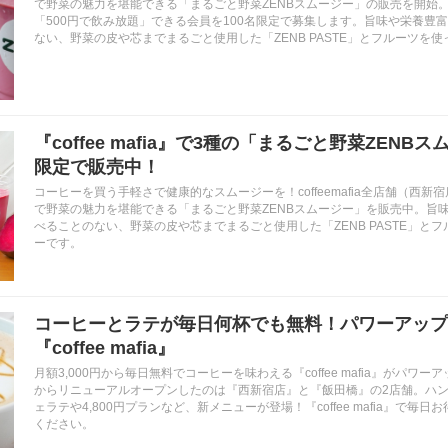
で野菜の魅力を堪能できる「まるごと野菜ZENBスムージー」の販売を開始。
「500円で飲み放題」できる会員を100名限定で募集します。旨味や栄養豊
ない、野菜の皮や芯までまるごと使用した「ZENB PASTE」とフルーツを
『coffee mafia』で3種の「まるごと野菜ZENB
限定で販売中！
コーヒーを買う手軽さで健康的なスムージーを！coffeemafia全店舗（西
で野菜の魅力を堪能できる「まるごと野菜ZENBスムージー」を販売中。旨
べることのない、野菜の皮や芯までまるごと使用した「ZENB PASTE」と
ーです。
コーヒーとラテが毎日何杯でも無料！パワーアップ
『coffee mafia』
月額3,000円から毎日無料でコーヒーを味わえる『coffee mafia』がパワーアッ
からリニューアルオープンしたのは『西新宿店』と『飯田橋』の2店舗。ハ
ェラテや4,800円プランなど、新メニューが登場！『coffee mafia』で毎
ください。