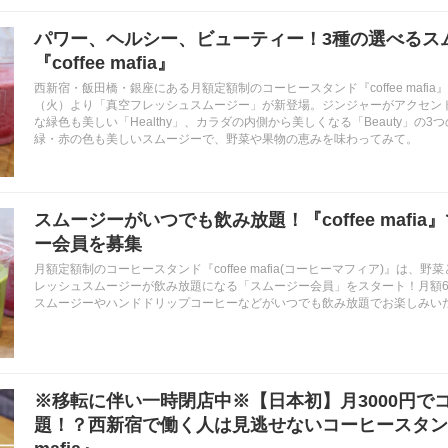
パワー、ヘルシー、ビューティー！3種の選べるス
『coffee mafia』
西新宿・飯田橋・銀座にある月額定額制のコーヒースタンド『coffee mafia』
（火）より「真空フレッシュスムージー」が新登場。ジンジャーがアクセントの
な緑色も美しい「Healthy」、カラダの内側から美しくなる「Beauty」の
緑・赤の色も美しいスムージーで、野菜や果物の恵みを味わってみて。
スムージーがいつでも飲み放題！『coffee mafi
ー会員を募集
月額定額制のコーヒースタンド『coffee mafia(コーヒーマフィア)』は、
レッシュスムージーが飲み放題になる「スムージー会員」をスタート！月額6,
スムージーやハンドドリップコーヒーなどがいつでも飲み放題でお楽しみい
※移転に伴い一時閉店中※【日本初】月3000円で
題！？西新宿で働く人は見逃せないコーヒースタンド『