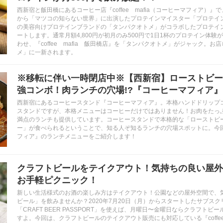
西新宿と飯田橋にあるコーヒー店『coffee mafia（コーヒーマフィア）』で、
から「マツコの知らない世界」に出演したプロテインマイスター「プロテイ
の美容向けプロテインブランドの「タンパクオトメ」がコラボしたプロテイ
ートします。通常月額4,800円が初月のみ500円で1日1杯のプロテイン体
わせ、『coffee mafia 飯田橋店』を「タンパクオトメ」がジャック。
メ」に一新されます。
※移転に伴い一時閉店中※【西新宿】ローストビー
強コンボ！肉ランチの穴場!?『コーヒーマフィア』
西新宿にあるコーヒースタンド『コーヒーマフィア』。本格ハンドドリップ
スタンドですが、本格メニューはコーヒーだけではありません！お肉をたっ
満点のランチも提供しています。コーヒースタンドで本格的な「ローストビ
ー」が食べられるということで、知る人ぞ知るランチの穴場スポットに。今
フィア』のランチメニューをご紹介します！
クラフトビールをテイクアウト！気持ちの良い屋外
お手軽ピクニック！
新しい生活様式のお酒の楽しみ方はテイクアウト！公園などの屋外空間で、
ビール」を飲みませんか？2020年7月20日（月）からスタートしたサブス
「CRAFT BEER PASSPORT」を使えば、月曜日〜金曜日ならクラフトビ
すよ。今回は、クラフトビールのテイクアウト販売にも対応している『coffee 