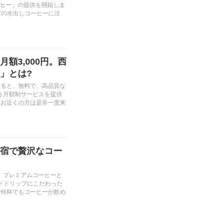
ーヒー」の提供を開始しま
”の水出しコーヒーに注
額3,000円。西
」とは?
なると、無料で、高品質な
う月額制サービスを提供
！お近くの方は是非一度来
宿で贅沢なコー
、プレミアムコーヒーと
ドドリップにこだわった
で何杯でもコーヒーが飲め