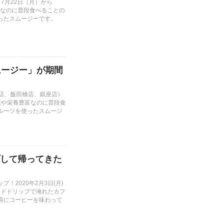
7月22日（月）から
富なのに普段食べることの
使ったスムージーです。
スムージー」が期間
新宿店、飯田橋店、銀座店）
味や栄養豊富なのに普段食
フルーツを使ったスムージ
して帰ってきた
プ！2020年2月3日(月)
ンドドリップで淹れたカフ
日お得にコーヒーを味わって