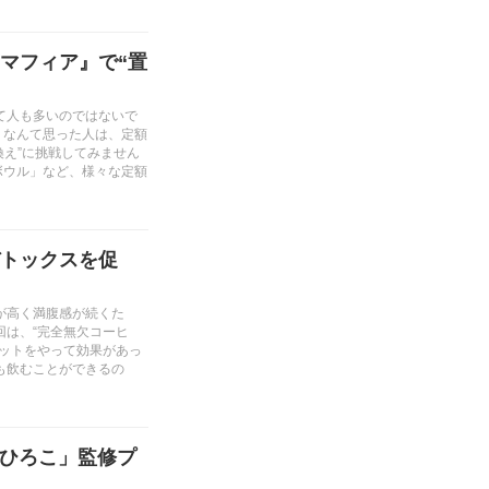
マフィア』で“置
て人も多いのではないで
」なんて思った人は、定額
き換え”に挑戦してみません
ラダボウル」など、様々な定額
トックスを促
が高く満腹感が続くた
は、“完全無欠コーヒ
ットをやって効果があっ
も飲むことができるの
ンひろこ」監修プ