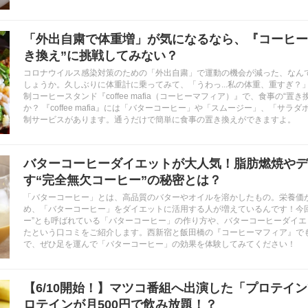
「外出自粛で体重増」が気になるなら、『コーヒー
き換え”に挑戦してみない？
コロナウイルス感染対策のための「外出自粛」で運動の機会が減った、なん
しょうか。久しぶりに体重計に乗ってみて、「うわっ...私の体重、重すぎ？
制コーヒースタンド『coffee mafia（コーヒーマフィア）』で、食事の“置
か？ 『coffee mafia』には「バターコーヒー」や「スムージー」、「サ
制サービスがあります。通うだけで簡単に食事の置き換えができますよ。
バターコーヒーダイエットが大人気！脂肪燃焼やデ
す“完全無欠コーヒー”の秘密とは？
「バターコーヒー」とは、高品質のバターやオイルを溶かしたもの。栄養価
め、「バターコーヒー」をダイエットに活用する人が増えているんです！今回
ー”とも呼ばれている「バターコーヒー」の作り方や、バターコーヒーダイエ
たという口コミをご紹介します。西新宿と飯田橋の『コーヒーマフィア』で
で、ぜひ足を運んで「バターコーヒー」の効果を体験してみてください！
【6/10開始！】マツコ番組へ出演した「プロテイ
ロテインが月500円で飲み放題！？