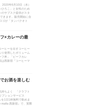
2020年6月10日（水）
ンひろこ」と女性のため
ンのサブスク提供がスタ
験ができます。販売開始に合
お店ロゴが「タンパクオト
フ×カレーの最
コーヒーを出すコーヒー
ぷり使用したボリューム
ーフ丼」「ビーフカレ
回は西新宿『コーヒーマ
でお酒を楽しむ
気持ちよく 「クラフト
クリプションサービス
ールを1日1杯無料で飲めま
mafia 西新宿』で、実際