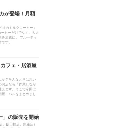
ピオカが登場！月額
「タピオカミルクコーヒー」
、コーヒーだけでなく、大人
み放題に。 フルーティ
群です。
・カフェ・居酒屋
んか？そんなときは思い
のお店なら「作業しなが
使えます。そこで今回は
酒屋・バルをまとめまし
ージー」の販売を開始
新宿店、飯田橋店、銀座店）