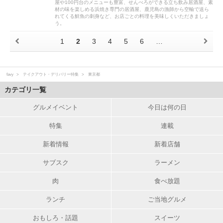
屋や100円台のメニューも豊富、せんべろができる立ち飲み居酒屋、素
材の味を楽しめる浜焼き専門の居酒屋、鹿児島の漁師から空輸で送ら
れてくる鮮魚の刺身など、お店ごとの料理を美味しくいただきましょ
う。
1
2
3
4
5
6
…
favy
テイクアウト・デリバリー特集
東京都
カテゴリ一覧
グルメイベント
今日は何の日
特集
連載
新着情報
新着店舗
サブスク
ラーメン
肉
食べ放題
ランチ
ご当地グルメ
おもしろ・話題
スイーツ