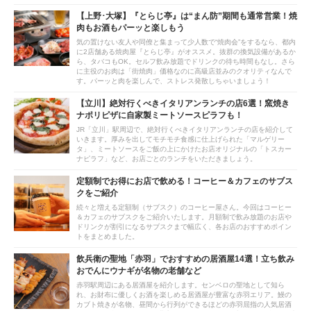
【上野･大塚】『とらじ亭』は“まん防”期間も通常営業！焼
肉もお酒もパーッと楽しもう
気の置けない友人や同僚と集まって少人数で“焼肉会”をするなら、都内
に2店舗ある焼肉屋『とらじ亭』がオススメ。抜群の換気設備があるか
ら、タバコもOK。セルフ飲み放題でドリンクの待ち時間もなし。さら
に主役のお肉は「街焼肉」価格なのに高級店並みのクオリティなんで
す。パーッと肉を楽しんで、ストレス発散しちゃいましょう！
【立川】絶対行くべきイタリアンランチの店6選！窯焼き
ナポリピザに自家製ミートソースピラフも！
JR「立川」駅周辺で、絶対行くべきイタリアンランチの店を紹介して
いきます。厚みを出してモチモチ食感に仕上げられた「マルゲリー
タ」、ミートソースをご飯の上にかけたお店オリジナルの「トスカー
ナピラフ」など、お店ごとのランチをいただきましょう。
定額制でお得にお店で飲める！コーヒー＆カフェのサブス
クをご紹介
続々と増える定額制（サブスク）のコーヒー屋さん。今回はコーヒー
＆カフェのサブスクをご紹介いたします。月額制で飲み放題のお店や
ドリンクが割引になるサブスクまで幅広く、各お店のおすすめポイン
トをまとめました。
飲兵衛の聖地「赤羽」でおすすめの居酒屋14選！立ち飲み
おでんにウナギが名物の老舗など
赤羽駅周辺にある居酒屋を紹介します。センベロの聖地として知ら
れ、お財布に優しくお酒を楽しめる居酒屋が豊富な赤羽エリア。鰻の
カブト焼きが名物、昼間から行列ができるほどの赤羽屈指の人気居酒