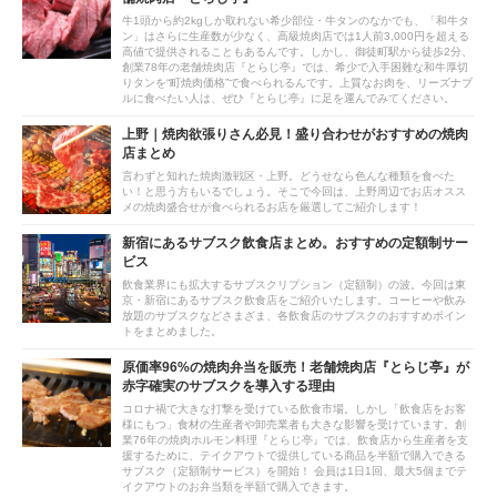
牛1頭から約2kgしか取れない希少部位・牛タンのなかでも、「和牛タ
ン」はさらに生産数が少なく、高級焼肉店では1人前3,000円を超える
高値で提供されることもあるんです。しかし、御徒町駅から徒歩2分、
創業78年の老舗焼肉店『とらじ亭』では、希少で入手困難な和牛厚切
りタンを“町焼肉価格”で食べられるんです。上質なお肉を、リーズナブ
ルに食べたい人は、ぜひ『とらじ亭』に足を運んでみてください。
上野｜焼肉欲張りさん必見！盛り合わせがおすすめの焼肉
店まとめ
言わずと知れた焼肉激戦区・上野。どうせなら色んな種類を食べた
い！と思う方もいるでしょう。そこで今回は、上野周辺でお店オスス
メの焼肉盛合せが食べられるお店を厳選してご紹介します！
新宿にあるサブスク飲食店まとめ。おすすめの定額制サー
ビス
飲食業界にも拡大するサブスクリプション（定額制）の波。今回は東
京・新宿にあるサブスク飲食店をご紹介いたします。コーヒーや飲み
放題のサブスクなどさまざま、各飲食店のサブスクのおすすめポイン
トをまとめました。
原価率96%の焼肉弁当を販売！老舗焼肉店『とらじ亭』が
赤字確実のサブスクを導入する理由
コロナ禍で大きな打撃を受けている飲食市場。しかし「飲食店をお客
様にもつ」食材の生産者や卸売業者も大きな影響を受けています。創
業76年の焼肉ホルモン料理『とらじ亭』では、飲食店から生産者を支
援するために、テイクアウトで提供している商品を半額で購入できる
サブスク（定額制サービス）を開始！ 会員は1日1回、最大5個までテ
イクアウトのお弁当類を半額で購入できます。