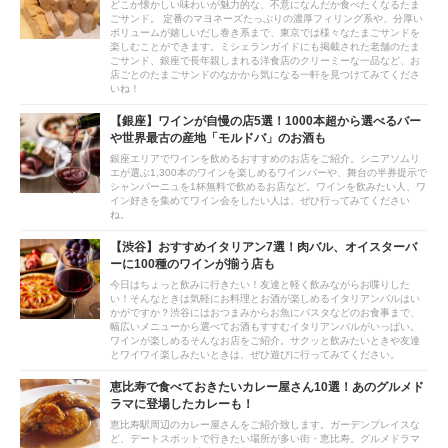
どこか懐かしい味わいが魅力的な、不意になんだか食べたくなるたま
ごサンド。 定番のマヨネーズたっぷりの濃厚フィリング系や、分厚い
ボリュームが嬉しいだし巻き系まで、東京では様々なたまごサンドを
楽しむことができます。ミシェランガイドにも掲載された老舗のたま
ごサンド、銀座で長年親しまれる洋食店のクリーミーな一品など、お
店ごとのたまごサンドのなかから気になる一軒を見つけてみてくださ
いね！
【銀座】ワインが自慢の店5選！1000本超から選べるバー
や世界最古の産地「モルドバ」のお酒も
銀座エリアでワインを飲めるおすすめのお店をご紹介。シニアソムリ
エが選ぶ1,300本のワインを楽しめるワインバーや、舞台の半券提示で
シャンパーニュを1杯無料で飲めるお店など。ワインを飲みたい人、ワ
イン好きを集めてワイン会をしたい人は、ぜひ行ってみてください
ね。
【渋谷】おすすめイタリアン7選！肉バル、オイスターバ
ーに100種のワインが揃う店も
今日はちょっと飲みに行きたい！友達と軽く飲みながらお喋りした
い！そんなときは気軽にお料理とお酒が楽しめるイタリアンバルはい
かがですか？渋谷にはおつまみからお魚にパスタなどのお食事まで、
幅広いメニューから選べてお酒もすすむイタリアンバルがいっぱい。
ワインが楽しめるそんなお店をご紹介。サクッと飲みたいときや友達
とワイワイ楽しみたいときは、ぜひ遊びに行ってみてください。
恵比寿で食べておきたいカレー屋さん10選！あのグルメド
ラマに登場したカレーも！
恵比寿駅周辺のカレー屋さんをご紹介致します。ガーデンプレイスな
ど、デートスポットで行きたい場所が多い街・恵比寿。グルメドラマ