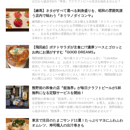
公口から徒歩3分の『串音』でクラフトビール生活を始めませんか？
【練馬】ネタがすべて選べる刺身盛りを、昭和の雰囲気漂
う店内で味わう『ネリマノダイコンヤ』
練馬駅からわずか148mの場所に店を構える居酒屋『ネリマノダイコン
ヤ』。オーソドックスながらも手間暇かけて作る居酒屋メニューが楽
しめます。なかでも人気なのは、好きな魚が選べる「刺身盛り合わ
せ」。古き良き昭和の雰囲気が漂う店内で、リラックスしながらお酒
を味わいませんか？
【飛田給】ポテトサラダが主食に!?濃厚ソースとゴロッと
お肉にお酒がすすむ『GOOD DREAMS』
飛田給駅北口からすぐ、味の素スタジアムからも近い『Cafe&Bar
GOOD DREAMS』は、お店オリジナルのユニークな料理やドリンクを
提供しているレストランです。3種の新感覚ポテトサラダ「ポテトフィ
ールド」や、最長25cmもの大きさの「ドラゴンポテトフライ」などお
酒がすすむメニューが盛りだくさん！味スタの帰りや、飛田給駅を訪
れた際にはぜひ『GOOD DREAMS』へ！
熊野前の和食の店『舘漁亭』が毎日クラフトビールが1杯
無料になる定額サービスを開始！
熊野前の和食の店『舘漁亭』が、クラフトビールを毎日1杯無料で飲め
る定額制サービス「CRAFT BEER PASSPORT」を導入。会員になる
とクラフトビールを月曜〜金曜に毎日1杯無料で飲めます。熊野前駅か
ら徒歩3分の『舘漁亭』でクラフトビール生活始めませんか？
東京で注目のたまごサンド11選！たっぷりマヨにふわふわ
オムレツ、寿司職人の出汁巻きも