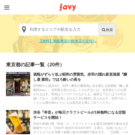
【無料】掲載希望の飲食店の皆様へ
東京都の記事一覧
（20件）
酒瓶がずらり並ぶ昭和の雰囲気。赤羽の隠れ家居酒屋『醸
し屋 素郎』でほろ酔いの夜を
赤羽駅から徒歩4分、赤羽一番街の裏路地に店を構える居酒屋『醸し屋
素郎slow』。古民家を思わせるレトロな佇まいは、呑兵衛なら心が惹
かれるはず。料理はリーズナブルながらも、細部まで心くばりが行き
届いており、お酒を楽しませる工夫が随所に見られます。赤羽でゆっ
くりとお酒を味わいたい人は是非足を運んでみてください。
渋谷『串音』が毎日クラフトビールが1杯無料になる定額
サービスを開始！
渋谷の串揚げ屋『串音』が、クラフトビールを毎日1杯無料で飲める定
額制サービス「CRAFT BEER PASSPORT」を導入。会員になるとク
ラフトビールを月曜〜金曜に毎日1杯無料で飲めます。「渋谷駅」ハチ