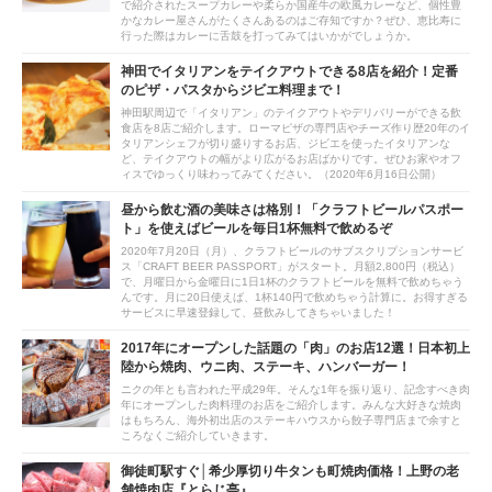
で紹介されたスープカレーや柔らか国産牛の欧風カレーなど、個性豊
かなカレー屋さんがたくさんあるのはご存知ですか？ぜひ、恵比寿に
行った際はカレーに舌鼓を打ってみてはいかがでしょうか。
神田でイタリアンをテイクアウトできる8店を紹介！定番
のピザ・パスタからジビエ料理まで！
神田駅周辺で「イタリアン」のテイクアウトやデリバリーができる飲
食店を8店ご紹介します。ローマピザの専門店やチーズ作り歴20年のイ
タリアンシェフが切り盛りするお店、ジビエを使ったイタリアンな
ど、テイクアウトの幅がより広がるお店ばかりです。ぜひお家やオフ
ィスでゆっくり味わってみてください。（2020年6月16日公開）
昼から飲む酒の美味さは格別！「クラフトビールパスポー
ト」を使えばビールを毎日1杯無料で飲めるぞ
2020年7月20日（月）、クラフトビールのサブスクリプションサービ
ス「CRAFT BEER PASSPORT」がスタート。月額2,800円（税込）
で、月曜日から金曜日に1日1杯のクラフトビールを無料で飲めちゃう
んです。月に20日使えば、1杯140円で飲めちゃう計算に。お得すぎる
サービスに早速登録して、昼飲みしてきちゃいました！
2017年にオープンした話題の「肉」のお店12選！日本初上
陸から焼肉、ウニ肉、ステーキ、ハンバーガー！
ニクの年とも言われた平成29年。そんな1年を振り返り、記念すべき肉
年にオープンした肉料理のお店をご紹介します。みんな大好きな焼肉
はもちろん、海外初出店のステーキハウスから餃子専門店まで余すと
ころなくご紹介していきます。
御徒町駅すぐ│希少厚切り牛タンも町焼肉価格！上野の老
舗焼肉店『とらじ亭』