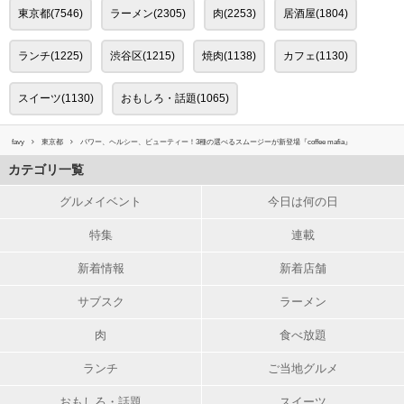
東京都(7546)
ラーメン(2305)
肉(2253)
居酒屋(1804)
ランチ(1225)
渋谷区(1215)
焼肉(1138)
カフェ(1130)
スイーツ(1130)
おもしろ・話題(1065)
favy
東京都
パワー、ヘルシー、ビューティー！3種の選べるスムージーが新登場『coffee mafia』
カテゴリ一覧
グルメイベント
今日は何の日
特集
連載
新着情報
新着店舗
サブスク
ラーメン
肉
食べ放題
ランチ
ご当地グルメ
おもしろ・話題
スイーツ