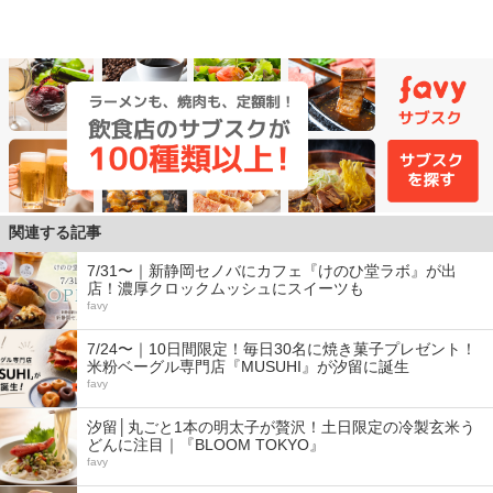
関連する記事
7/31〜｜新静岡セノバにカフェ『けのひ堂ラボ』が出
店！濃厚クロックムッシュにスイーツも
favy
7/24〜｜10日間限定！毎日30名に焼き菓子プレゼント！
米粉ベーグル専門店『MUSUHI』が汐留に誕生
favy
汐留│丸ごと1本の明太子が贅沢！土日限定の冷製玄米う
どんに注目｜『BLOOM TOKYO』
favy