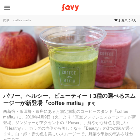
提供： coffee mafia
お気に入り
1
パワー、ヘルシー、ビューティー！3種の選べるスム
ージーが新登場『coffee mafia』
[PR]
西新宿・飯田橋・銀座にある月額定額制のコーヒースタンド『coffee
mafia』に、2019年4月9日（火）より「真空フレッシュスムージー」が新
登場。ジンジャーがアクセントの「Power」、鮮やかな緑色も美しい
「Healthy」、カラダの内側から美しくなる「Beauty」の3つの味が選べ
ます。白・緑・赤の色も美しいスムージーで、野菜や果物の恵みを味わ
ってみて。