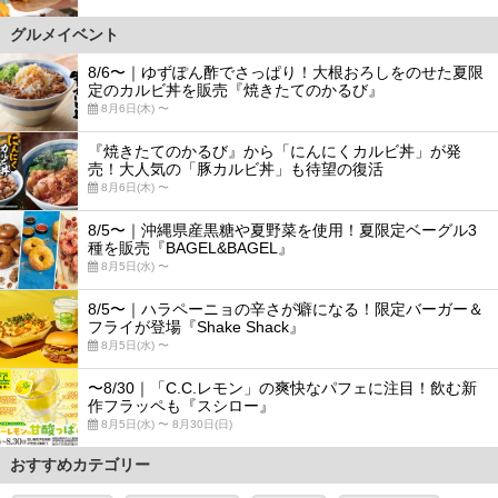
グルメイベント
8/6〜｜ゆずぽん酢でさっぱり！大根おろしをのせた夏限
定のカルビ丼を販売『焼きたてのかるび』
8月6日(木) 〜
『焼きたてのかるび』から「にんにくカルビ丼」が発
売！大人気の「豚カルビ丼」も待望の復活
8月6日(木) 〜
8/5〜｜沖縄県産黒糖や夏野菜を使用！夏限定ベーグル3
種を販売『BAGEL&BAGEL』
8月5日(水) 〜
8/5〜｜ハラペーニョの辛さが癖になる！限定バーガー＆
フライが登場『Shake Shack』
8月5日(水) 〜
〜8/30｜「C.C.レモン」の爽快なパフェに注目！飲む新
作フラッペも『スシロー』
8月5日(水) 〜 8月30日(日)
おすすめカテゴリー