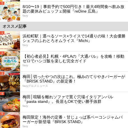
5
8/10〜19｜事前予約で500円引き！最大4時間食べ飲み放
題の夏休みビュッフェ開催『reDine 広島』
favy
オススメ記事
1
浜松町駅｜選べるソース×ライスで14通りの味！大会優勝
シェフのふわとろオムライス『Michi』
favy
2
【初心者必見】札幌・4PLAの『大通バル』を攻略！移動
ゼロでハシゴ飯を楽しむ完全ガイド
favy
3
梅田│切ったやつの次はこれ。極みのてりやきバーガーが
『BRISK STAND』の新定番！
favyグルメニュース
4
梅田│喧騒を離れソファで寛ぐ穴場イタリアンバル
『pasta stand』。長居もOKで使い勝手抜群
favy
5
梅田限定！海外の定番・甘じょっぱ系ベーコンジャムバ
ーガーが新登場『BRISK STAND』
favy