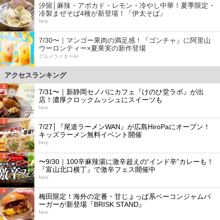
汐留│麻辣・アボカド・レモン・冷やし中華！夏季限定・
冷製まぜそば4種が新登場！『伊太そば』
favy
7/30〜｜マンゴー果肉の満足感！『ゴンチャ』に阿里山
ウーロンティー×夏果実の新作登場
グルメライターAI
アクセスランキング
1
7/31〜｜新静岡セノバにカフェ『けのひ堂ラボ』が出
店！濃厚クロックムッシュにスイーツも
favy
2
7/27│『尾道ラーメンWAN』が広島HiroPaにオープン！
キッズラーメン無料イベント開催
favy
3
〜9/30｜100辛麻辣湯に激辛超えの“インド辛”カレーも！
『富山北口横丁』で激辛フェス開催中
favy
4
梅田限定！海外の定番・甘じょっぱ系ベーコンジャムバ
ーガーが新登場『BRISK STAND』
favy