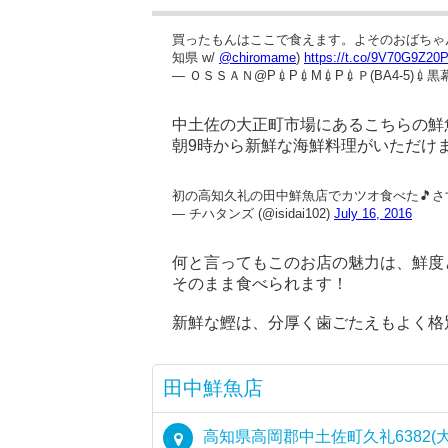
買ったもんはここで食えます。よそのおばちゃんが
知県 w/
@chiromame
)
https://t.co/9V70G9Z20
— ＯＳＳＡＮ@P💉P💉M💉P💉Ｐ(BA4-5)💉黒幕 
中土佐の大正町市場にあるこちらの鮮
朝9時から新鮮な海鮮料理がいただけ
初の高知久礼の田中鮮魚店でカツオ食べた🎵
— チハタンズ (@isidai102)
July 16, 2016
何と言ってもこのお店の魅力は、鮮度
そのまま食べられます！
新鮮な鰹は、分厚く歯ごたえもよく格
田中鮮魚店
高知県高岡郡中土佐町久礼6382(