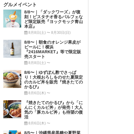
グルメイベント
8/8〜｜「ダックワーズ」が復
刻！ピスタチオ香るパルフェな
ど限定販売『ヨックモック青山
本店』
8月8日(土) 〜 8月30日(日)
8/8〜｜朝食のオレンジ果皮が
ビールに！横浜
『2416MARKET』等で限定販
売スタート
8月8日(土) 〜
8/6〜｜ゆずぽん酢でさっぱ
り！大根おろしをのせた夏限定
のカルビ丼を販売『焼きたての
かるび』
8月6日(木) 〜
『焼きたてのかるび』から「に
んにくカルビ丼」が発売！大人
気の「豚カルビ丼」も待望の復
活
8月6日(木) 〜
8/5〜｜沖縄県産黒糖や夏野菜