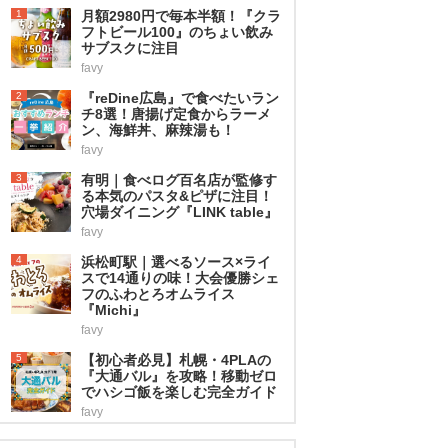
1
月額2980円で毎本半額！『クラ
フトビール100』のちょい飲み
サブスクに注目
favy
2
『reDine広島』で食べたいラン
チ8選！唐揚げ定食からラーメ
ン、海鮮丼、麻辣湯も！
favy
3
有明｜食べログ百名店が監修す
る本気のパスタ&ピザに注目！
穴場ダイニング『LINK table』
favy
4
浜松町駅｜選べるソース×ライ
スで14通りの味！大会優勝シェ
フのふわとろオムライス
『Michi』
favy
5
【初心者必見】札幌・4PLAの
『大通バル』を攻略！移動ゼロ
でハシゴ飯を楽しむ完全ガイド
favy