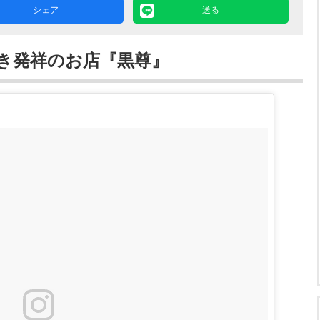
シェア
送る
き発祥のお店『黒尊』