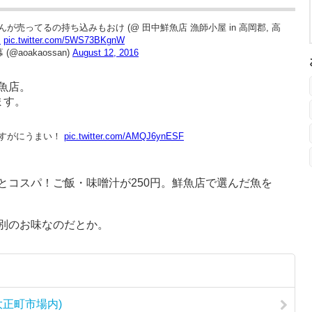
売ってるの持ち込みもおけ (@ 田中鮮魚店 漁師小屋 in 高岡郡, 高
P
pic.twitter.com/5WS73BKgnW
(@aoakaossan)
August 12, 2016
魚店。
ます。
さすがにうまい！
pic.twitter.com/AMQJ6ynESF
とコスパ！ご飯・味噌汁が250円。鮮魚店で選んだ魚を
別のお味なのだとか。
大正町市場内)