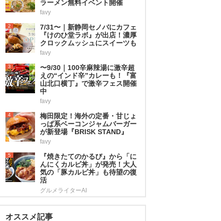
ラーメン無料イベント開催
favy
2
7/31〜｜新静岡セノバにカフェ
『けのひ堂ラボ』が出店！濃厚
クロックムッシュにスイーツも
favy
3
〜9/30｜100辛麻辣湯に激辛超
えの“インド辛”カレーも！『富
山北口横丁』で激辛フェス開催
中
favy
4
梅田限定！海外の定番・甘じょ
っぱ系ベーコンジャムバーガー
が新登場『BRISK STAND』
favy
5
『焼きたてのかるび』から「に
んにくカルビ丼」が発売！大人
気の「豚カルビ丼」も待望の復
活
グルメライターAI
オススメ記事