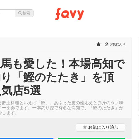
2
お気に入り
龍馬も愛した！本場高知で
釣り「鰹のたたき」を頂
気店5選
る郷土料理といえば「鰹」。あぶった皮の歯応えと赤身のうま味
ニーを奏でます。一本釣り鰹で有名な高知で、「鰹のたたき」が
介します。
お気に入り
追加