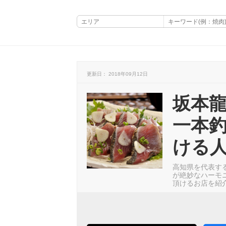
更新日： 2018年09月12日
坂本
一本
ける人
高知県を代表す
が絶妙なハーモ
頂けるお店を紹