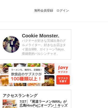
無料会員登録
ログイン
Cookie Monster.
パクチーが好きな茨城出身のグ
ルメライター。好きなお店はタ
イ屋台999、ガイトーンTokyo、
亜細亜的バルシンチャオ。
アクセスランキング
1
7/27│『尾道ラーメンWAN』が
広島HiroPaにオープン！キッズ