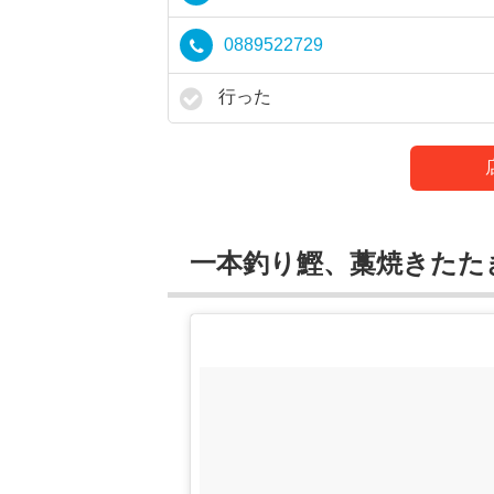
0889522729
行った
一本釣り鰹、藁焼きたた