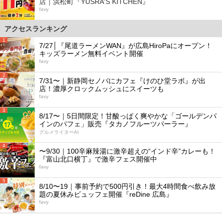
店｜浜松町『YUSRA'S KITCHEN』
favy
アクセスランキング
1
7/27│『尾道ラーメンWAN』が広島HiroPaにオープン！
キッズラーメン無料イベント開催
favy
2
7/31〜｜新静岡セノバにカフェ『けのひ堂ラボ』が出
店！濃厚クロックムッシュにスイーツも
favy
3
8/17〜｜5日間限定！甘酸っぱく爽やかな「ゴールデンパ
インのパフェ」販売『タカノフルーツパーラー』
グルメライターAI
4
〜9/30｜100辛麻辣湯に激辛超えの“インド辛”カレーも！
『富山北口横丁』で激辛フェス開催中
favy
5
8/10〜19｜事前予約で500円引き！最大4時間食べ飲み放
題の夏休みビュッフェ開催『reDine 広島』
favy