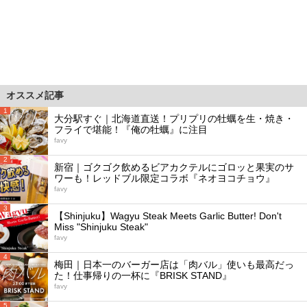
オススメ記事
1
大分駅すぐ｜北海道直送！プリプリの牡蠣を生・焼き・
フライで堪能！『俺の牡蠣』に注目
favy
2
新宿｜ゴクゴク飲めるビアカクテルにゴロッと果実のサ
ワーも！レッドブル限定コラボ『ネオヨコチョウ』
favy
3
【Shinjuku】Wagyu Steak Meets Garlic Butter! Don't
Miss "Shinjuku Steak"
favy
4
梅田｜日本一のバーガー店は「肉バル」使いも最高だっ
た！仕事帰りの一杯に『BRISK STAND』
favy
5