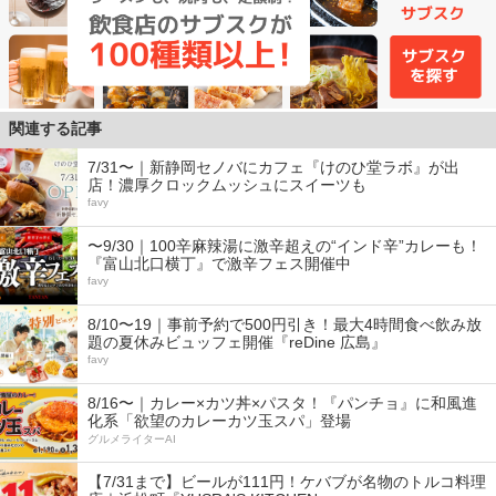
関連する記事
7/31〜｜新静岡セノバにカフェ『けのひ堂ラボ』が出
店！濃厚クロックムッシュにスイーツも
favy
〜9/30｜100辛麻辣湯に激辛超えの“インド辛”カレーも！
『富山北口横丁』で激辛フェス開催中
favy
8/10〜19｜事前予約で500円引き！最大4時間食べ飲み放
題の夏休みビュッフェ開催『reDine 広島』
favy
8/16〜｜カレー×カツ丼×パスタ！『パンチョ』に和風進
化系「欲望のカレーカツ玉スパ」登場
グルメライターAI
【7/31まで】ビールが111円！ケバブが名物のトルコ料理