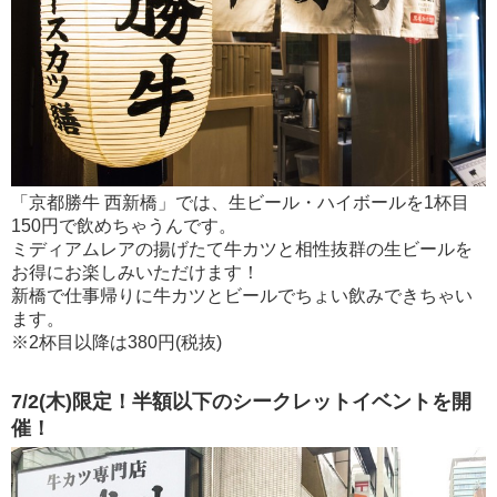
「京都勝牛 西新橋」では、生ビール・ハイボールを1杯目
150円で飲めちゃうんです。
ミディアムレアの揚げたて牛カツと相性抜群の生ビールを
お得にお楽しみいただけます！
新橋で仕事帰りに牛カツとビールでちょい飲みできちゃい
ます。
※2杯目以降は380円(税抜)
7/2(木)限定！半額以下のシークレットイベントを開
催！