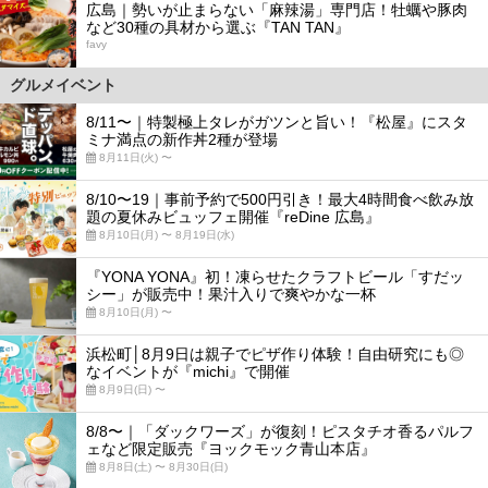
広島｜勢いが止まらない「麻辣湯」専門店！牡蠣や豚肉
など30種の具材から選ぶ『TAN TAN』
favy
グルメイベント
8/11〜｜特製極上タレがガツンと旨い！『松屋』にスタ
ミナ満点の新作丼2種が登場
8月11日(火) 〜
8/10〜19｜事前予約で500円引き！最大4時間食べ飲み放
題の夏休みビュッフェ開催『reDine 広島』
8月10日(月) 〜 8月19日(水)
『YONA YONA』初！凍らせたクラフトビール「すだッ
シー」が販売中！果汁入りで爽やかな一杯
8月10日(月) 〜
浜松町│8月9日は親子でピザ作り体験！自由研究にも◎
なイベントが『michi』で開催
8月9日(日) 〜
8/8〜｜「ダックワーズ」が復刻！ピスタチオ香るパルフ
ェなど限定販売『ヨックモック青山本店』
8月8日(土) 〜 8月30日(日)