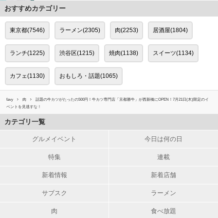
おすすめカテゴリー
東京都(7546)
ラーメン(2305)
肉(2253)
居酒屋(1804)
ランチ(1225)
渋谷区(1215)
焼肉(1138)
スイーツ(1134)
カフェ(1130)
おもしろ・話題(1065)
favy
肉
話題の牛カツがたったの500円！牛カツ専門店「京都勝牛」が西新橋にOPEN！7月21日(木)限定のイ
ベントを見逃すな！
カテゴリ一覧
グルメイベント
今日は何の日
特集
連載
新着情報
新着店舗
サブスク
ラーメン
肉
食べ放題