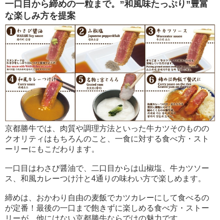
一口目から締めの一粒まで。”和風味たっぷり”豊富
な楽しみ方を提案
京都勝牛では、肉質や調理方法といった牛カツそのものの
クオリティはもちろんのこと、一食に対する食べ方・スト
ーリーにもこだわります。
一口目はわさび醤油で、二口目からは山椒塩、牛カツソー
ス、和風カレーつけ汁と4通りの味わい方で楽しめます。
締めは、おかわり自由の麦飯でカツカレーにして食べるの
が定番！最後の一口まで飽きずに楽しめる食べ方・ストー
リーが、他にはない京都勝牛ならではの魅力です。