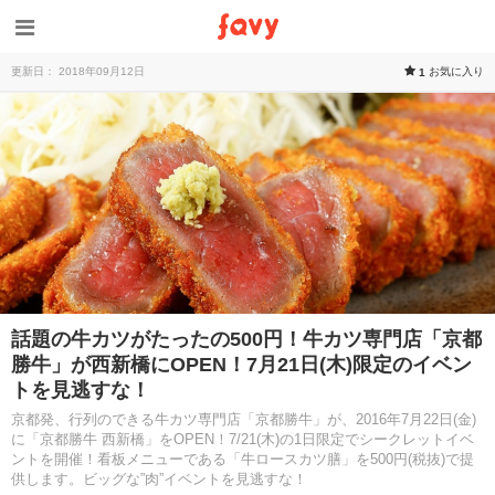
更新日： 2018年09月12日
お気に入り
1
話題の牛カツがたったの500円！牛カツ専門店「京都
勝牛」が西新橋にOPEN！7月21日(木)限定のイベン
トを見逃すな！
京都発、行列のできる牛カツ専門店「京都勝牛」が、2016年7月22日(金)
に「京都勝牛 西新橋」をOPEN！7/21(木)の1日限定でシークレットイベ
ントを開催！看板メニューである「牛ロースカツ膳」を500円(税抜)で提
供します。ビッグな”肉”イベントを見逃すな！