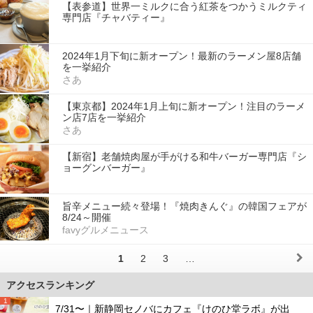
【表参道】世界一ミルクに合う紅茶をつかうミルクティ
専門店『チャバティー』
2024年1月下旬に新オープン！最新のラーメン屋8店舗
を一挙紹介
さあ
【東京都】2024年1月上旬に新オープン！注目のラーメ
ン店7店を一挙紹介
さあ
【新宿】老舗焼肉屋が手がける和牛バーガー専門店『シ
ョーグンバーガー』
旨辛メニュー続々登場！『焼肉きんぐ』の韓国フェアが
8/24～開催
favyグルメニュース
1
2
3
…
アクセスランキング
1
7/31〜｜新静岡セノバにカフェ『けのひ堂ラボ』が出