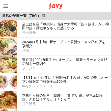
新店の記事一覧（79件）
店主は名店「希須林」出身の大手町『担々飯店』が、神
田の担々麺戦争をさらに熱くする
井手隊長
2024年1月中旬に新オープン！最新ラーメン店10店を一
挙紹介
さあ
東京都│2024年5月上旬オープン！最新のラーメン屋13
店舗を一挙紹介
ラーメン.com
【3/1】仙台駅前に『中華そば すみ田』が新登場！オー
プン日限定で麺類全品500円
favyグルメニュース
本格担々麺の新星『四川担々麺 赤い鯨』が赤坂に降
臨。きみは汁アリか汁ナシか？
井手隊長