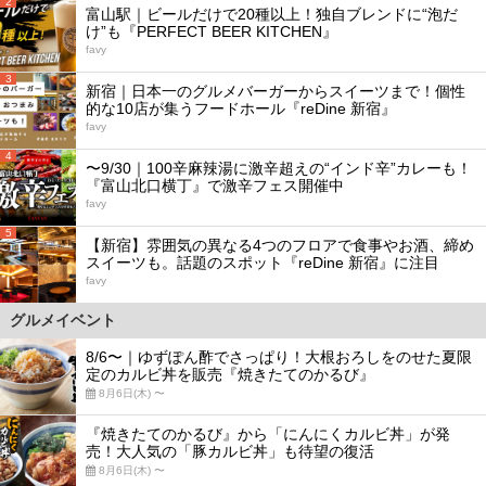
2
富山駅｜ビールだけで20種以上！独自ブレンドに“泡だ
け”も『PERFECT BEER KITCHEN』
favy
3
新宿｜日本一のグルメバーガーからスイーツまで！個性
的な10店が集うフードホール『reDine 新宿』
favy
4
〜9/30｜100辛麻辣湯に激辛超えの“インド辛”カレーも！
『富山北口横丁』で激辛フェス開催中
favy
5
【新宿】雰囲気の異なる4つのフロアで食事やお酒、締め
スイーツも。話題のスポット『reDine 新宿』に注目
favy
グルメイベント
8/6〜｜ゆずぽん酢でさっぱり！大根おろしをのせた夏限
定のカルビ丼を販売『焼きたてのかるび』
8月6日(木) 〜
『焼きたてのかるび』から「にんにくカルビ丼」が発
売！大人気の「豚カルビ丼」も待望の復活
8月6日(木) 〜