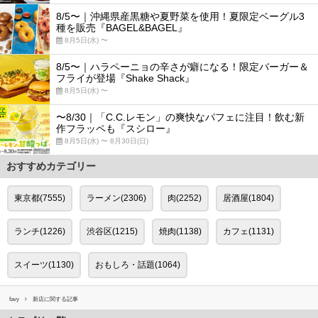
8/5〜｜沖縄県産黒糖や夏野菜を使用！夏限定ベーグル3
種を販売『BAGEL&BAGEL』
8月5日(水) 〜
8/5〜｜ハラペーニョの辛さが癖になる！限定バーガー＆
フライが登場『Shake Shack』
8月5日(水) 〜
〜8/30｜「C.C.レモン」の爽快なパフェに注目！飲む新
作フラッペも『スシロー』
8月5日(水) 〜 8月30日(日)
おすすめカテゴリー
東京都(7555)
ラーメン(2306)
肉(2252)
居酒屋(1804)
ランチ(1226)
渋谷区(1215)
焼肉(1138)
カフェ(1131)
スイーツ(1130)
おもしろ・話題(1064)
favy
新店に関する記事