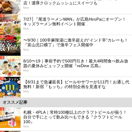
店！濃厚クロックムッシュにスイーツも
favy
2
7/27│『尾道ラーメンWAN』が広島HiroPaにオープン！
キッズラーメン無料イベント開催
favy
3
〜9/30｜100辛麻辣湯に激辛超えの“インド辛”カレーも！
『富山北口横丁』で激辛フェス開催中
favy
4
8/10〜19｜事前予約で500円引き！最大4時間食べ飲み放
題の夏休みビュッフェ開催『reDine 広島』
favy
5
【8/31まで急遽延長】ビールやサワーが111円！お通し代
無料！新宿『もッち』の特別企画を見逃すな
favy
オススメ記事
1
札幌・4PLA｜常時100種以上のクラフトビールが揃う！
自分で手にとって飲み比べもできる『クラフトビール
100』
favy