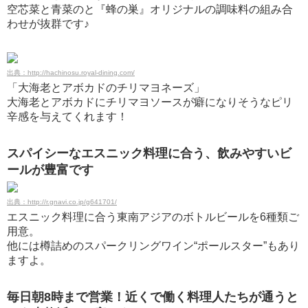
空芯菜と青菜のと『蜂の巣』オリジナルの調味料の組み合
わせが抜群です♪
出典：http://hachinosu.royal-dining.com/
「大海老とアボカドのチリマヨネーズ」
大海老とアボカドにチリマヨソースが癖になりそうなピリ
辛感を与えてくれます！
スパイシーなエスニック料理に合う、飲みやすいビ
ールが豊富です
出典：http://r.gnavi.co.jp/g641701/
エスニック料理に合う東南アジアのボトルビールを6種類ご
用意。
他には樽詰めのスパークリングワイン“ポールスター”もあり
ますよ。
毎日朝8時まで営業！近くで働く料理人たちが通うと