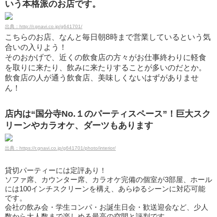
いう本格派のお店です。
出典：http://r.gnavi.co.jp/g641701/
こちらのお店、なんと毎日朝8時まで営業しているという気
合いの入りよう！
そのおかげで、近くの飲食店の方々がお仕事終わりに軽食
を取りに来たり、飲みに来たりすることが多いのだとか。
飲食店の人が通う飲食店、美味しくないはずがありませ
ん！
店内は“国分寺No.１のパーティスペース”！巨大スク
リーンやカラオケ、ダーツもあります
出典：https://r.gnavi.co.jp/g641701/photo/interior/
貸切パーティーには定評あり！
ソファ席、カウンター席、カラオケ完備の個室が3部屋、ホール
には100インチスクリーンを構え、あらゆるシーンに対応可能
です。
会社の飲み会・学生コンパ・お誕生日会・歓送迎会など、少人
数から大人数まで楽しめる最高の空間と評判です。