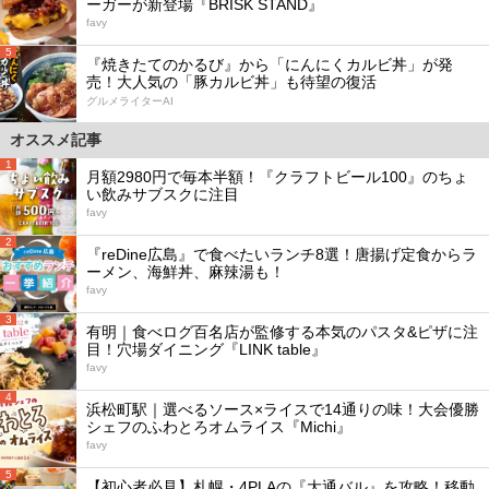
ーガーが新登場『BRISK STAND』
favy
5
『焼きたてのかるび』から「にんにくカルビ丼」が発
売！大人気の「豚カルビ丼」も待望の復活
グルメライターAI
オススメ記事
1
月額2980円で毎本半額！『クラフトビール100』のちょ
い飲みサブスクに注目
favy
2
『reDine広島』で食べたいランチ8選！唐揚げ定食からラ
ーメン、海鮮丼、麻辣湯も！
favy
3
有明｜食べログ百名店が監修する本気のパスタ&ピザに注
目！穴場ダイニング『LINK table』
favy
4
浜松町駅｜選べるソース×ライスで14通りの味！大会優勝
シェフのふわとろオムライス『Michi』
favy
5
【初心者必見】札幌・4PLAの『大通バル』を攻略！移動