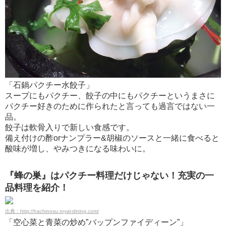
「石鍋パクチー水餃子」
スープにもパクチー、餃子の中にもパクチーというまさに
パクチー好きのために作られたと言っても過言ではない一
品。
餃子は軟骨入りで新しい食感です。
備え付けの酢orナンプラー&胡椒のソースと一緒に食べると
酸味が増し、やみつきになる味わいに。
『蜂の巣』はパクチー料理だけじゃない！充実の一
品料理を紹介！
出典：http://hachinosu.royal-dining.com/
「空心菜と青菜の炒め”バップンファイディーン”」