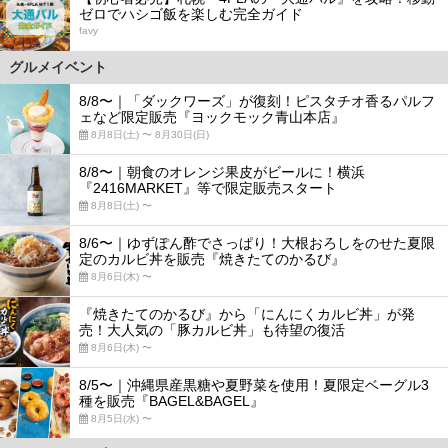
ゼロでハシゴ飯を楽しむ完全ガイド
favy
グルメイベント
8/8〜｜「ダックワーズ」が復刻！ピスタチオ香るパルフ
ェなど限定販売『ヨックモック青山本店』
8月8日(土) 〜 8月30日(日)
8/8〜｜朝食のオレンジ果皮がビールに！横浜
『2416MARKET』等で限定販売スタート
8月8日(土) 〜
8/6〜｜ゆずぽん酢でさっぱり！大根おろしをのせた夏限
定のカルビ丼を販売『焼きたてのかるび』
8月6日(木) 〜
『焼きたてのかるび』から「にんにくカルビ丼」が発
売！大人気の「豚カルビ丼」も待望の復活
8月6日(木) 〜
8/5〜｜沖縄県産黒糖や夏野菜を使用！夏限定ベーグル3
種を販売『BAGEL&BAGEL』
8月5日(水) 〜