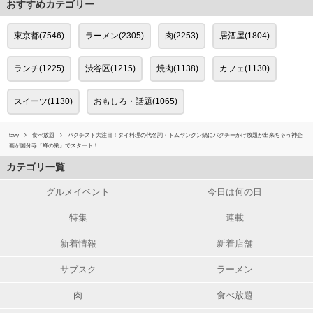
おすすめカテゴリー
東京都(7546)
ラーメン(2305)
肉(2253)
居酒屋(1804)
ランチ(1225)
渋谷区(1215)
焼肉(1138)
カフェ(1130)
スイーツ(1130)
おもしろ・話題(1065)
favy
食べ放題
パクチスト大注目！タイ料理の代名詞・トムヤンクン鍋にパクチーかけ放題が出来ちゃう神企
画が国分寺『蜂の巣』でスタート！
カテゴリ一覧
グルメイベント
今日は何の日
特集
連載
新着情報
新着店舗
サブスク
ラーメン
肉
食べ放題