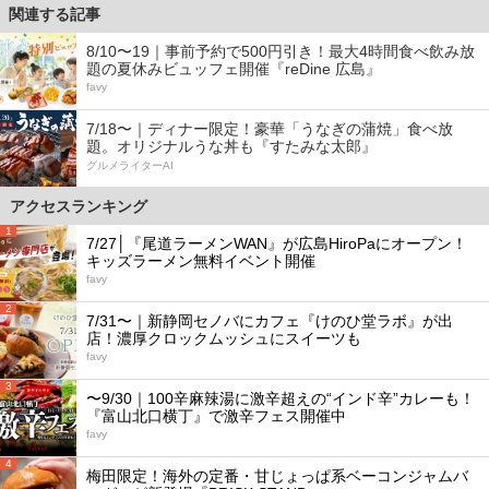
関連する記事
8/10〜19｜事前予約で500円引き！最大4時間食べ飲み放
題の夏休みビュッフェ開催『reDine 広島』
favy
7/18〜｜ディナー限定！豪華「うなぎの蒲焼」食べ放
題。オリジナルうな丼も『すたみな太郎』
グルメライターAI
アクセスランキング
1
7/27│『尾道ラーメンWAN』が広島HiroPaにオープン！
キッズラーメン無料イベント開催
favy
2
7/31〜｜新静岡セノバにカフェ『けのひ堂ラボ』が出
店！濃厚クロックムッシュにスイーツも
favy
3
〜9/30｜100辛麻辣湯に激辛超えの“インド辛”カレーも！
『富山北口横丁』で激辛フェス開催中
favy
4
梅田限定！海外の定番・甘じょっぱ系ベーコンジャムバ