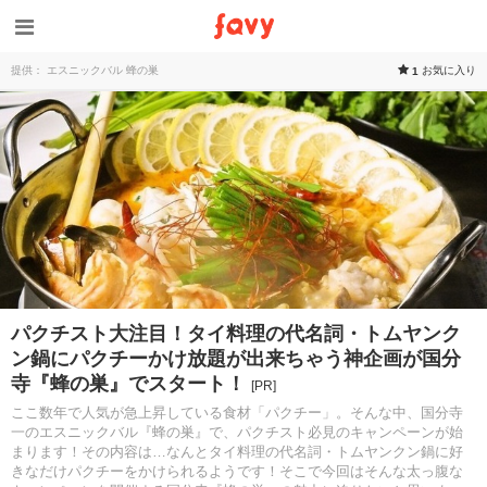
提供： エスニックバル 蜂の巣
お気に入り
1
パクチスト大注目！タイ料理の代名詞・トムヤンク
ン鍋にパクチーかけ放題が出来ちゃう神企画が国分
寺『蜂の巣』でスタート！
[PR]
ここ数年で人気が急上昇している食材「パクチー」。そんな中、国分寺
一のエスニックバル『蜂の巣』で、パクチスト必見のキャンペーンが始
まります！その内容は…なんとタイ料理の代名詞・トムヤンクン鍋に好
きなだけパクチーをかけられるようです！そこで今回はそんな太っ腹な