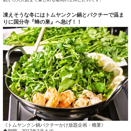
凍えそうな冬にはトムヤンクン鍋とパクチーで温ま
りに国分寺『蜂の巣』へ急げ！！
《トムヤンクン鍋パクチーかけ放題企画・概要》