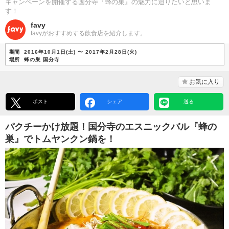
キャンペーンを開催する国分寺『蜂の巣』の魅力に迫りたいと思いま
す！
favy
favyがおすすめする飲食店を紹介します。
期間
2016年10月1日(土) 〜 2017年2月28日(火)
場所
蜂の巣 国分寺
お気に入り
ポスト
シェア
送る
パクチーかけ放題！国分寺のエスニックバル『蜂の
巣』でトムヤンクン鍋を！