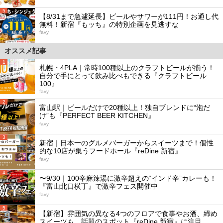
5
【8/31まで急遽延長】ビールやサワーが111円！お通し代
無料！新宿『もッち』の特別企画を見逃すな
favy
オススメ記事
1
札幌・4PLA｜常時100種以上のクラフトビールが揃う！
自分で手にとって飲み比べもできる『クラフトビール
100』
favy
2
富山駅｜ビールだけで20種以上！独自ブレンドに“泡だ
け”も『PERFECT BEER KITCHEN』
favy
3
新宿｜日本一のグルメバーガーからスイーツまで！個性
的な10店が集うフードホール『reDine 新宿』
favy
4
〜9/30｜100辛麻辣湯に激辛超えの“インド辛”カレーも！
『富山北口横丁』で激辛フェス開催中
favy
5
【新宿】雰囲気の異なる4つのフロアで食事やお酒、締め
スイーツも。話題のスポット『reDine 新宿』に注目