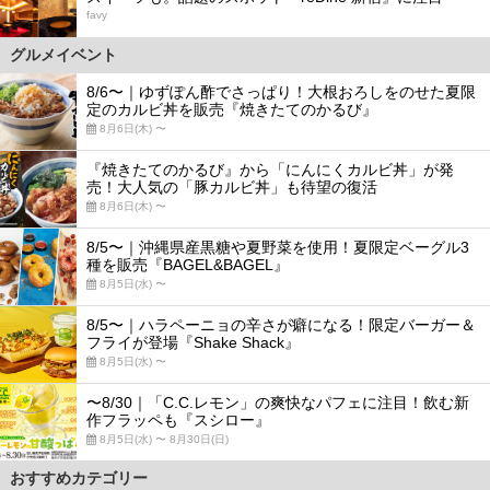
favy
グルメイベント
8/6〜｜ゆずぽん酢でさっぱり！大根おろしをのせた夏限
定のカルビ丼を販売『焼きたてのかるび』
8月6日(木) 〜
『焼きたてのかるび』から「にんにくカルビ丼」が発
売！大人気の「豚カルビ丼」も待望の復活
8月6日(木) 〜
8/5〜｜沖縄県産黒糖や夏野菜を使用！夏限定ベーグル3
種を販売『BAGEL&BAGEL』
8月5日(水) 〜
8/5〜｜ハラペーニョの辛さが癖になる！限定バーガー＆
フライが登場『Shake Shack』
8月5日(水) 〜
〜8/30｜「C.C.レモン」の爽快なパフェに注目！飲む新
作フラッペも『スシロー』
8月5日(水) 〜 8月30日(日)
おすすめカテゴリー