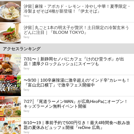
汐留│麻辣・アボカド・レモン・冷やし中華！夏季限定・
冷製まぜそば4種が新登場！『伊太そば』
favy
汐留│丸ごと1本の明太子が贅沢！土日限定の冷製玄米う
どんに注目｜『BLOOM TOKYO』
favy
アクセスランキング
1
7/31〜｜新静岡セノバにカフェ『けのひ堂ラボ』が出
店！濃厚クロックムッシュにスイーツも
favy
2
〜9/30｜100辛麻辣湯に激辛超えの“インド辛”カレーも！
『富山北口横丁』で激辛フェス開催中
favy
3
7/27│『尾道ラーメンWAN』が広島HiroPaにオープン！
キッズラーメン無料イベント開催
favy
4
8/10〜19｜事前予約で500円引き！最大4時間食べ飲み放
題の夏休みビュッフェ開催『reDine 広島』
favy