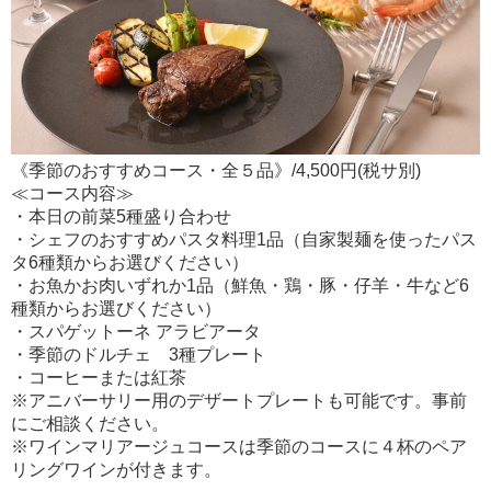
《季節のおすすめコース・全５品》/4,500円(税サ別)
≪コース内容≫
・本日の前菜5種盛り合わせ
・シェフのおすすめパスタ料理1品（自家製麺を使ったパス
タ6種類からお選びください）
・お魚かお肉いずれか1品（鮮魚・鶏・豚・仔羊・牛など6
種類からお選びください）
・スパゲットーネ アラビアータ
・季節のドルチェ 3種プレート
・コーヒーまたは紅茶
※アニバーサリー用のデザートプレートも可能です。事前
にご相談ください。
※ワインマリアージュコースは季節のコースに４杯のペア
リングワインが付きます。