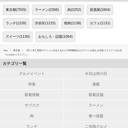
東京都(7555)
ラーメン(2306)
肉(2252)
居酒屋(1804)
ランチ(1226)
渋谷区(1215)
焼肉(1138)
カフェ(1131)
スイーツ(1130)
おもしろ・話題(1064)
favy
東京都
【代々木】理想のワインに出会えるかも?!500種類以上のワインを揃える本格イタリアンのお店
『かもめのイタリアン』
カテゴリ一覧
グルメイベント
今日は何の日
特集
連載
新着情報
新着店舗
サブスク
ラーメン
肉
食べ放題
ランチ
ご当地グルメ