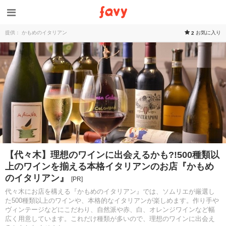
提供： かもめのイタリアン
お気に入り
2
【代々木】理想のワインに出会えるかも?!500種類以
上のワインを揃える本格イタリアンのお店『かもめ
のイタリアン』
[PR]
代々木にお店を構える『かもめのイタリアン』では、ソムリエが厳選し
た500種類以上のワインや、本格的なイタリアンが楽しめます。作り手や
ヴィンテージなどにこだわり、自然派や赤、白、オレンジワインなど幅
広く用意しています。これだけ種類が多いので、理想のワインに出会え