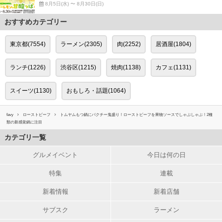
8月5日(水) 〜 8月30日(日)
おすすめカテゴリー
東京都(7554)
ラーメン(2305)
肉(2252)
居酒屋(1804)
ランチ(1226)
渋谷区(1215)
焼肉(1138)
カフェ(1131)
スイーツ(1130)
おもしろ・話題(1064)
favy
ローストビーフ
トムヤムもつ鍋にパクチー鬼盛り！ローストビーフを果物ソースでしゃぶしゃぶ！2種
類の新感覚鍋に注目
カテゴリ一覧
グルメイベント
今日は何の日
特集
連載
新着情報
新着店舗
サブスク
ラーメン