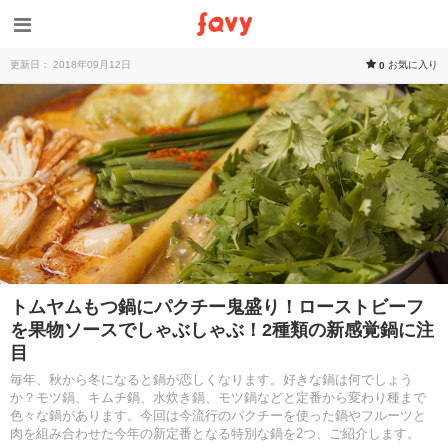
更新日： 2018年09月12日
お気に入り
0
トムヤムもつ鍋にパクチー鬼盛り！ローストビーフ
を果物ソースでしゃぶしゃぶ！2種類の新感覚鍋に注
目
毎年、秋から冬になると鍋が恋しくなります。好きな鍋は何でしょう
か？モツ鍋、キムチ鍋、水炊き鍋、モツ鍋などと定番から変わり種まで
色々な鍋があります。今回は今流行のパクチーを使った鍋やフルーツと
肉を組み合わせた今年の新定番となる特別な鍋を2つ、ご紹介します。