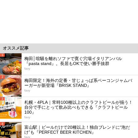
オススメ記事
1
梅田│喧騒を離れソファで寛ぐ穴場イタリアンバル
『pasta stand』。長居もOKで使い勝手抜群
favy
2
梅田限定！海外の定番・甘じょっぱ系ベーコンジャムバ
ーガーが新登場『BRISK STAND』
favy
3
札幌・4PLA｜常時100種以上のクラフトビールが揃う！
自分で手にとって飲み比べもできる『クラフトビール
100』
favy
4
富山駅｜ビールだけで20種以上！独自ブレンドに“泡だ
け”も『PERFECT BEER KITCHEN』
favy