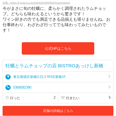
出典：https://r.gnavi.co.jp/1mh443p90000/photo/interior/
今がまさに旬の牡蠣に、柔らかく調理されたラムチョッ
プ。どちらも味わえるというから驚きです！
ワイン好きの方でも満足できる品揃えも堪りませんね。お
仕事終わり、わざわざ行ってでも味わってみたいもので
す！
公式HPはこちら
牡蠣とラムチョップの店 BISTROあっけし新橋
東京都港区新橋3-22-2 RISE新橋1F
0368092390
2
5
行った
行きたい
店舗の詳細はこちら