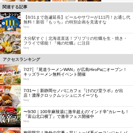
関連する記事
【8/31まで急遽延長】ビールやサワーが111円！お通し代
無料！新宿『もッち』の特別企画を見逃すな
favy
大分駅すぐ｜北海道直送！プリプリの牡蠣を生・焼き・
フライで堪能！『俺の牡蠣』に注目
favy
アクセスランキング
1
7/27│『尾道ラーメンWAN』が広島HiroPaにオープン！
キッズラーメン無料イベント開催
favy
2
7/31〜｜新静岡セノバにカフェ『けのひ堂ラボ』が出
店！濃厚クロックムッシュにスイーツも
favy
3
〜9/30｜100辛麻辣湯に激辛超えの“インド辛”カレーも！
『富山北口横丁』で激辛フェス開催中
favy
4
梅田限定！海外の定番・甘じょっぱ系ベーコンジャムバ