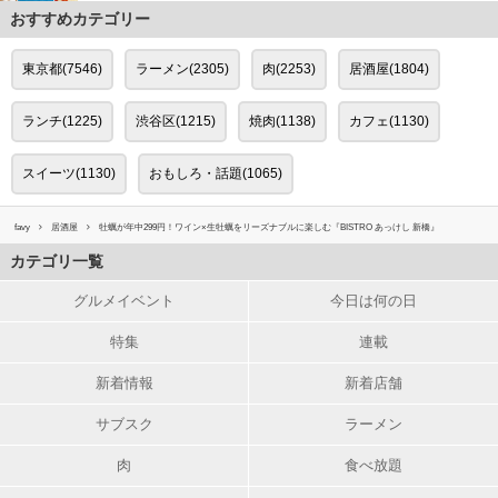
おすすめカテゴリー
東京都(7546)
ラーメン(2305)
肉(2253)
居酒屋(1804)
ランチ(1225)
渋谷区(1215)
焼肉(1138)
カフェ(1130)
スイーツ(1130)
おもしろ・話題(1065)
favy
居酒屋
牡蠣が年中299円！ワイン×生牡蠣をリーズナブルに楽しむ『BISTRO あっけし 新橋』
カテゴリ一覧
グルメイベント
今日は何の日
特集
連載
新着情報
新着店舗
サブスク
ラーメン
肉
食べ放題