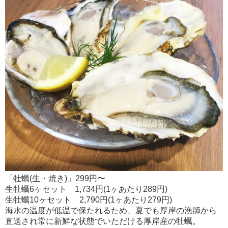
「牡蠣(生・焼き)」299円〜
生牡蠣6ヶセット 1,734円(1ヶあたり289円)
生牡蠣10ヶセット 2,790円(1ヶあたり279円)
海水の温度が低温で保たれるため、夏でも厚岸の漁師から
直送され常に新鮮な状態でいただける厚岸産の牡蠣。