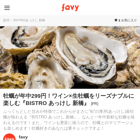
提供： BISTROあっけし 新橋
お気に入り
3
牡蠣が年中299円！ワイン×生牡蠣をリーズナブルに
楽しむ『BISTRO あっけし 新橋』
[PR]
ふっくらとした甘みが特徴でこれからがまさに”旬”の厚岸(あっけし)産牡
蠣が味わえる『BISTRO あっけし 新橋』。なんと一年中新鮮な牡蠣を味
わえるのです！また、ワインも豊富に揃うので、牡蠣とのマリアージュ
も楽しめます！牡蠣好きのあなたは要チェックですよ！
favy