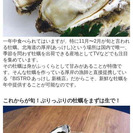
一年中食べられてはいますが、特に11月〜2月が旬と言われ
る牡蠣。北海道の厚岸(あっけし)という場所は国内で唯一、
季節を問わず牡蠣を出荷できる産地としてTVなどでも注目
を集めています。
その牡蠣は身がふっくらとして甘みがあることが特徴で
す。そんな牡蠣を作っている厚岸の漁師と直接提携してい
る『BISTRO あっけし 新橋店』だからこそ、新鮮な牡蠣を
年中提供することが可能なのです。
これからが旬！ぷりっぷりの牡蠣をまずは生で！