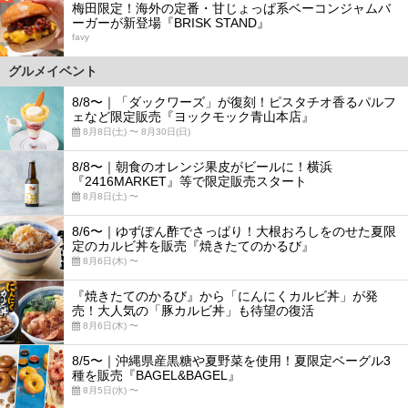
梅田限定！海外の定番・甘じょっぱ系ベーコンジャムバ
ーガーが新登場『BRISK STAND』
favy
グルメイベント
8/8〜｜「ダックワーズ」が復刻！ピスタチオ香るパルフ
ェなど限定販売『ヨックモック青山本店』
8月8日(土) 〜 8月30日(日)
8/8〜｜朝食のオレンジ果皮がビールに！横浜
『2416MARKET』等で限定販売スタート
8月8日(土) 〜
8/6〜｜ゆずぽん酢でさっぱり！大根おろしをのせた夏限
定のカルビ丼を販売『焼きたてのかるび』
8月6日(木) 〜
『焼きたてのかるび』から「にんにくカルビ丼」が発
売！大人気の「豚カルビ丼」も待望の復活
8月6日(木) 〜
8/5〜｜沖縄県産黒糖や夏野菜を使用！夏限定ベーグル3
種を販売『BAGEL&BAGEL』
8月5日(水) 〜