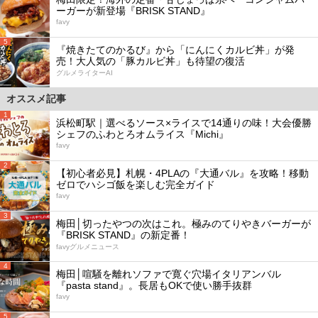
ーガーが新登場『BRISK STAND』
favy
5
『焼きたてのかるび』から「にんにくカルビ丼」が発
売！大人気の「豚カルビ丼」も待望の復活
グルメライターAI
オススメ記事
1
浜松町駅｜選べるソース×ライスで14通りの味！大会優勝
シェフのふわとろオムライス『Michi』
favy
2
【初心者必見】札幌・4PLAの『大通バル』を攻略！移動
ゼロでハシゴ飯を楽しむ完全ガイド
favy
3
梅田│切ったやつの次はこれ。極みのてりやきバーガーが
『BRISK STAND』の新定番！
favyグルメニュース
4
梅田│喧騒を離れソファで寛ぐ穴場イタリアンバル
『pasta stand』。長居もOKで使い勝手抜群
favy
5