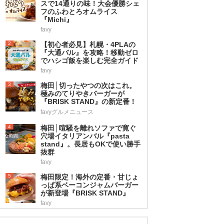
スで14通りの味！大会優勝シェ
フのふわとろオムライス
『Michi』
favy
2
【初心者必見】札幌・4PLAの
『大通バル』を攻略！移動ゼロ
でハシゴ飯を楽しむ完全ガイド
favy
3
梅田│切ったやつの次はこれ。
極みのてりやきバーガーが
『BRISK STAND』の新定番！
favyグルメニュース
4
梅田│喧騒を離れソファで寛ぐ
穴場イタリアンバル『pasta
stand』。長居もOKで使い勝手
抜群
favy
5
梅田限定！海外の定番・甘じょ
っぱ系ベーコンジャムバーガー
が新登場『BRISK STAND』
favy