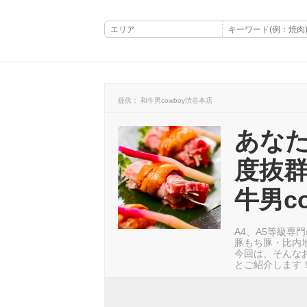
提供： 和牛男cowboy渋谷本店
あな
度抜
牛男c
A4、A5等級専
豚もち豚・比内
今回は、そんな
とご紹介します