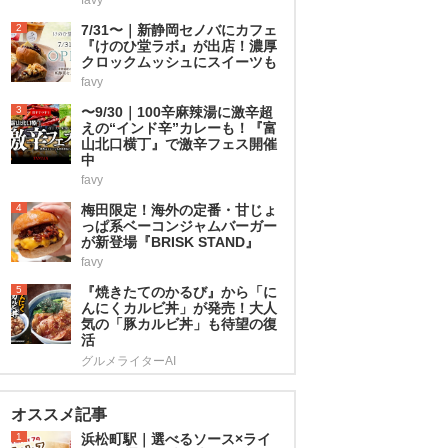
2
7/31〜｜新静岡セノバにカフェ
『けのひ堂ラボ』が出店！濃厚
クロックムッシュにスイーツも
favy
3
〜9/30｜100辛麻辣湯に激辛超
えの“インド辛”カレーも！『富
山北口横丁』で激辛フェス開催
中
favy
4
梅田限定！海外の定番・甘じょ
っぱ系ベーコンジャムバーガー
が新登場『BRISK STAND』
favy
5
『焼きたてのかるび』から「に
んにくカルビ丼」が発売！大人
気の「豚カルビ丼」も待望の復
活
グルメライターAI
オススメ記事
1
浜松町駅｜選べるソース×ライ