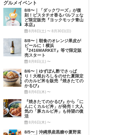
グルメイベント
8/8〜｜「ダックワーズ」が復
刻！ピスタチオ香るパルフェな
ど限定販売『ヨックモック青山
本店』
8月8日(土) 〜 8月30日(日)
8/8〜｜朝食のオレンジ果皮が
ビールに！横浜
『2416MARKET』等で限定販
売スタート
8月8日(土) 〜
8/6〜｜ゆずぽん酢でさっぱ
り！大根おろしをのせた夏限定
のカルビ丼を販売『焼きたての
かるび』
8月6日(木) 〜
『焼きたてのかるび』から「に
んにくカルビ丼」が発売！大人
気の「豚カルビ丼」も待望の復
活
8月6日(木) 〜
8/5〜｜沖縄県産黒糖や夏野菜