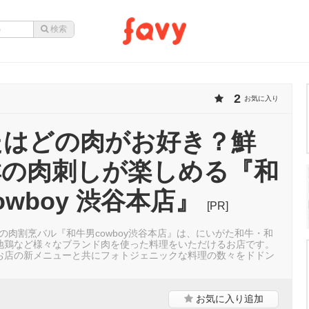
2
お気に入り
たはどの肉がお好き？鮮
群の肉刺しが楽しめる『和
owboy 渋谷本店』
[PR]
門の肉割烹バル『和牛男cowboy渋谷本店』は、にいがた和牛・和
地鶏など様々なブランド肉を使った料理をいただけるお店です。
お店の新メニューと共にフォトジェニックな料理の数々をドドン
！
お気に入り
追加