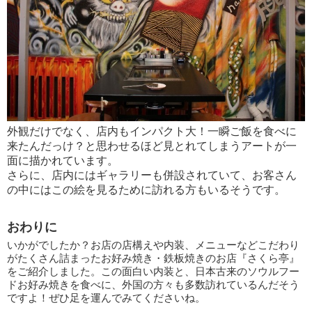
外観だけでなく、店内もインパクト大！一瞬ご飯を食べに
来たんだっけ？と思わせるほど見とれてしまうアートが一
面に描かれています。
さらに、店内にはギャラリーも併設されていて、お客さん
の中にはこの絵を見るために訪れる方もいるそうです。
おわりに
いかがでしたか？お店の店構えや内装、メニューなどこだわり
がたくさん詰まったお好み焼き・鉄板焼きのお店『さくら亭』
をご紹介しました。この面白い内装と、日本古来のソウルフー
ドお好み焼きを食べに、外国の方々も多数訪れているんだそう
ですよ！ぜひ足を運んでみてくださいね。