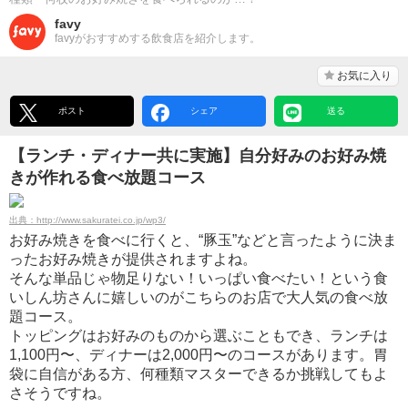
favy
favyがおすすめする飲食店を紹介します。
お気に入り
ポスト
シェア
送る
【ランチ・ディナー共に実施】自分好みのお好み焼
きが作れる食べ放題コース
出典：http://www.sakuratei.co.jp/wp3/
お好み焼きを食べに行くと、“豚玉”などと言ったように決ま
ったお好み焼きが提供されますよね。
そんな単品じゃ物足りない！いっぱい食べたい！という食
いしん坊さんに嬉しいのがこちらのお店で大人気の食べ放
題コース。
トッピングはお好みのものから選ぶこともでき、ランチは
1,100円〜、ディナーは2,000円〜のコースがあります。胃
袋に自信がある方、何種類マスターできるか挑戦してもよ
さそうですね。