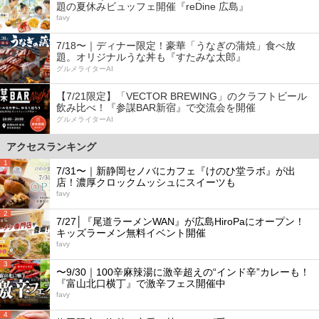
題の夏休みビュッフェ開催『reDine 広島』
favy
7/18〜｜ディナー限定！豪華「うなぎの蒲焼」食べ放
題。オリジナルうな丼も『すたみな太郎』
グルメライターAI
【7/21限定】「VECTOR BREWING」のクラフトビール
飲み比べ！『参謀BAR新宿』で交流会を開催
グルメライターAI
アクセスランキング
1
7/31〜｜新静岡セノバにカフェ『けのひ堂ラボ』が出
店！濃厚クロックムッシュにスイーツも
favy
2
7/27│『尾道ラーメンWAN』が広島HiroPaにオープン！
キッズラーメン無料イベント開催
favy
3
〜9/30｜100辛麻辣湯に激辛超えの“インド辛”カレーも！
『富山北口横丁』で激辛フェス開催中
favy
4