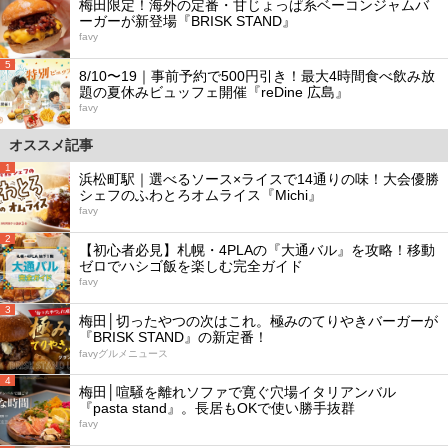
梅田限定！海外の定番・甘じょっぱ系ベーコンジャムバ
ーガーが新登場『BRISK STAND』
favy
5
8/10〜19｜事前予約で500円引き！最大4時間食べ飲み放
題の夏休みビュッフェ開催『reDine 広島』
favy
オススメ記事
1
浜松町駅｜選べるソース×ライスで14通りの味！大会優勝
シェフのふわとろオムライス『Michi』
favy
2
【初心者必見】札幌・4PLAの『大通バル』を攻略！移動
ゼロでハシゴ飯を楽しむ完全ガイド
favy
3
梅田│切ったやつの次はこれ。極みのてりやきバーガーが
『BRISK STAND』の新定番！
favyグルメニュース
4
梅田│喧騒を離れソファで寛ぐ穴場イタリアンバル
『pasta stand』。長居もOKで使い勝手抜群
favy