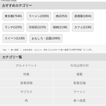
おすすめカテゴリー
東京都(7546)
ラーメン(2305)
肉(2253)
居酒屋(1804)
ランチ(1225)
渋谷区(1215)
焼肉(1138)
カフェ(1130)
スイーツ(1130)
おもしろ・話題(1065)
favy
食べ放題
お好み焼き、もんじゃ、焼きうどんがすべて食べ放題で2,100円!?原宿『さくら亭』
カテゴリ一覧
グルメイベント
今日は何の日
特集
連載
新着情報
新着店舗
サブスク
ラーメン
肉
食べ放題