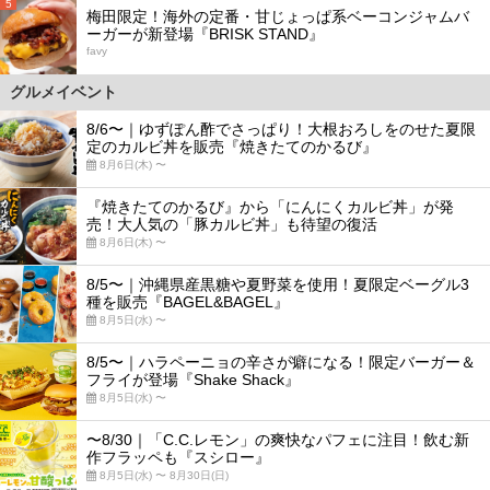
5
梅田限定！海外の定番・甘じょっぱ系ベーコンジャムバ
ーガーが新登場『BRISK STAND』
favy
グルメイベント
8/6〜｜ゆずぽん酢でさっぱり！大根おろしをのせた夏限
定のカルビ丼を販売『焼きたてのかるび』
8月6日(木) 〜
『焼きたてのかるび』から「にんにくカルビ丼」が発
売！大人気の「豚カルビ丼」も待望の復活
8月6日(木) 〜
8/5〜｜沖縄県産黒糖や夏野菜を使用！夏限定ベーグル3
種を販売『BAGEL&BAGEL』
8月5日(水) 〜
8/5〜｜ハラペーニョの辛さが癖になる！限定バーガー＆
フライが登場『Shake Shack』
8月5日(水) 〜
〜8/30｜「C.C.レモン」の爽快なパフェに注目！飲む新
作フラッペも『スシロー』
8月5日(水) 〜 8月30日(日)