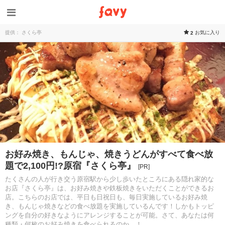
提供： さくら亭
お気に入り
2
お好み焼き、もんじゃ、焼きうどんがすべて食べ放
題で2,100円!?原宿『さくら亭』
[PR]
たくさんの人が行き交う原宿駅から少し歩いたところにある隠れ家的な
お店『さくら亭』は、お好み焼きや鉄板焼きをいただくことができるお
店。こちらのお店では、平日も日祝日も、毎日実施しているお好み焼
き、もんじゃ焼きなどの食べ放題を実施しているんです！しかもトッピ
ングを自分の好きなようにアレンジすることが可能。さて、あなたは何
種類・何枚のお好み焼きを食べられるのか…！