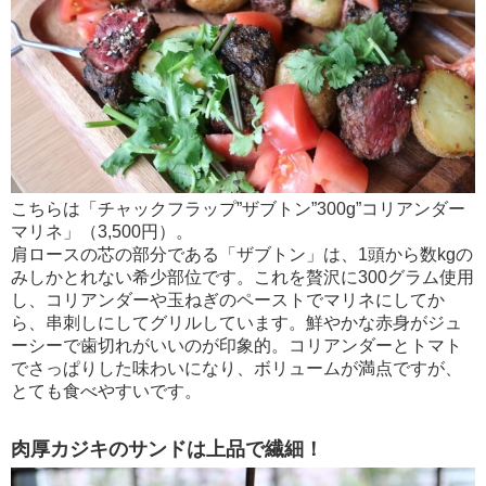
こちらは「チャックフラップ”ザブトン”300g”コリアンダー
マリネ」（3,500円）。
肩ロースの芯の部分である「ザブトン」は、1頭から数kgの
みしかとれない希少部位です。これを贅沢に300グラム使用
し、コリアンダーや玉ねぎのペーストでマリネにしてか
ら、串刺しにしてグリルしています。鮮やかな赤身がジュ
ーシーで歯切れがいいのが印象的。コリアンダーとトマト
でさっぱりした味わいになり、ボリュームが満点ですが、
とても食べやすいです。
肉厚カジキのサンドは上品で繊細！