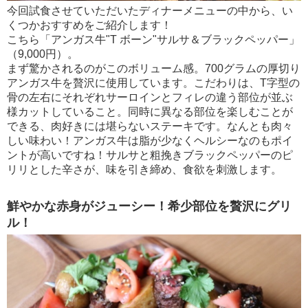
今回試食させていただいたディナーメニューの中から、い
くつかおすすめをご紹介します！
こちら「アンガス牛"T ボーン"サルサ＆ブラックペッパー」
（9,000円）。
まず驚かされるのがこのボリューム感。700グラムの厚切り
アンガス牛を贅沢に使用しています。こだわりは、T字型の
骨の左右にそれぞれサーロインとフィレの違う部位が並ぶ
様カットしていること。同時に異なる部位を楽しむことが
できる、肉好きには堪らないステーキです。なんとも肉々
しい味わい！アンガス牛は脂が少なくヘルシーなのもポイ
ントが高いですね！サルサと粗挽きブラックペッパーのピ
リリとした辛さが、味を引き締め、食欲を刺激します。
鮮やかな赤身がジューシー！希少部位を贅沢にグリ
ル！