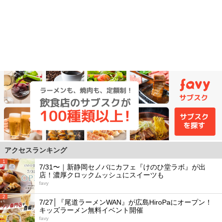
アクセスランキング
1
7/31〜｜新静岡セノバにカフェ『けのひ堂ラボ』が出
店！濃厚クロックムッシュにスイーツも
favy
2
7/27│『尾道ラーメンWAN』が広島HiroPaにオープン！
キッズラーメン無料イベント開催
favy