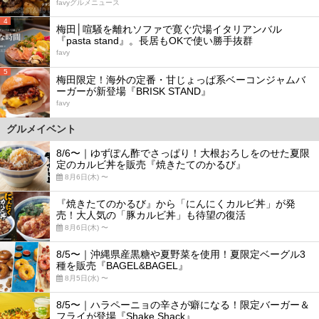
favyグルメニュース
4
梅田│喧騒を離れソファで寛ぐ穴場イタリアンバル
『pasta stand』。長居もOKで使い勝手抜群
favy
5
梅田限定！海外の定番・甘じょっぱ系ベーコンジャムバ
ーガーが新登場『BRISK STAND』
favy
グルメイベント
8/6〜｜ゆずぽん酢でさっぱり！大根おろしをのせた夏限
定のカルビ丼を販売『焼きたてのかるび』
8月6日(木) 〜
『焼きたてのかるび』から「にんにくカルビ丼」が発
売！大人気の「豚カルビ丼」も待望の復活
8月6日(木) 〜
8/5〜｜沖縄県産黒糖や夏野菜を使用！夏限定ベーグル3
種を販売『BAGEL&BAGEL』
8月5日(水) 〜
8/5〜｜ハラペーニョの辛さが癖になる！限定バーガー＆
フライが登場『Shake Shack』