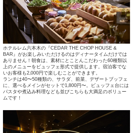
ホテルレム六本木の『CEDAR THE CHOP HOUSE &
BAR』がお楽しみいただけるのはディナータイムだけでは
ありません！朝食は、素材にとことんこだわった60種類以
上のメニューをビュッフェ形式で提供します。宿泊客でな
いお客様も2,000円で楽しむことができます。
ランチは40〜50種類の、サラダ、前菜、デザートブッフェ
に、選べるメインがセットで1,800円〜。ビュッフェ台には
パスタや煮込み料理なども並びこちらも大満足のボリュー
ムです！