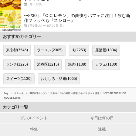
8月5日(水) 〜
〜8/30｜「C.C.レモン」の爽快なパフェに注目！飲む新
作フラッペも『スシロー』
8月5日(水) 〜 8月30日(日)
おすすめカテゴリー
東京都(7546)
ラーメン(2305)
肉(2253)
居酒屋(1804)
ランチ(1225)
渋谷区(1215)
焼肉(1138)
カフェ(1130)
スイーツ(1130)
おもしろ・話題(1065)
favy
ステーキ
3月30日オープン！六本木にNYの最新お洒落グルメスポット誕生！『CEDAR THE CHOP
HOUSE & BAR』
カテゴリ一覧
グルメイベント
今日は何の日
特集
連載