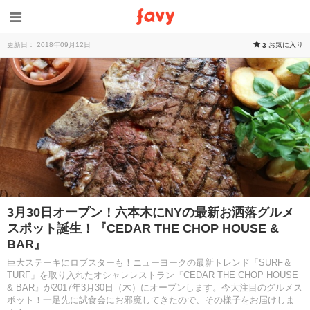
更新日： 2018年09月12日
お気に入り
3
3月30日オープン！六本木にNYの最新お洒落グルメ
スポット誕生！『CEDAR THE CHOP HOUSE &
BAR』
巨大ステーキにロブスターも！ニューヨークの最新トレンド「SURF＆
TURF」を取り入れたオシャレレストラン『CEDAR THE CHOP HOUSE
& BAR』が2017年3月30日（木）にオープンします。今大注目のグルメス
ポット！一足先に試食会にお邪魔してきたので、その様子をお届けしま