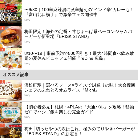
3
〜9/30｜100辛麻辣湯に激辛超えの“インド辛”カレーも！
『富山北口横丁』で激辛フェス開催中
favy
4
梅田限定！海外の定番・甘じょっぱ系ベーコンジャムバ
ーガーが新登場『BRISK STAND』
favy
5
8/10〜19｜事前予約で500円引き！最大4時間食べ飲み放
題の夏休みビュッフェ開催『reDine 広島』
favy
オススメ記事
1
浜松町駅｜選べるソース×ライスで14通りの味！大会優勝
シェフのふわとろオムライス『Michi』
favy
2
【初心者必見】札幌・4PLAの『大通バル』を攻略！移動
ゼロでハシゴ飯を楽しむ完全ガイド
favy
3
梅田│切ったやつの次はこれ。極みのてりやきバーガーが
『BRISK STAND』の新定番！