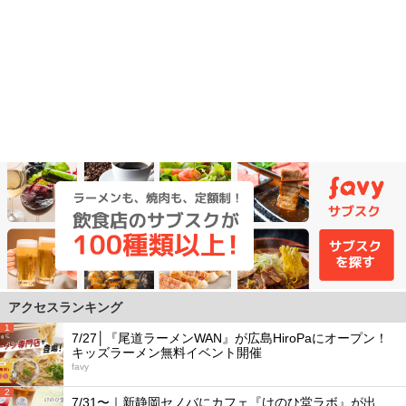
アクセスランキング
1
7/27│『尾道ラーメンWAN』が広島HiroPaにオープン！
キッズラーメン無料イベント開催
favy
2
7/31〜｜新静岡セノバにカフェ『けのひ堂ラボ』が出