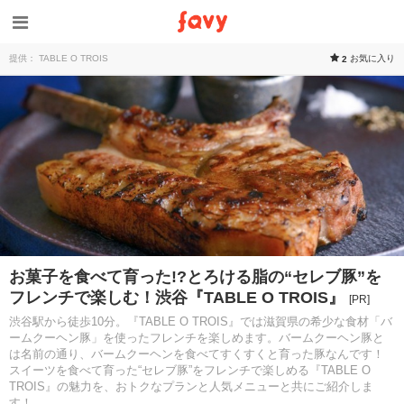
提供： TABLE O TROIS
お気に入り
2
お菓子を食べて育った!?とろける脂の“セレブ豚”を
フレンチで楽しむ！渋谷『TABLE O TROIS』
[PR]
渋谷駅から徒歩10分。『TABLE O TROIS』では滋賀県の希少な食材「バ
ームクーヘン豚」を使ったフレンチを楽しめます。バームクーヘン豚と
は名前の通り、バームクーヘンを食べてすくすくと育った豚なんです！
スイーツを食べて育った“セレブ豚”をフレンチで楽しめる『TABLE O
TROIS』の魅力を、おトクなプランと人気メニューと共にご紹介しま
す！