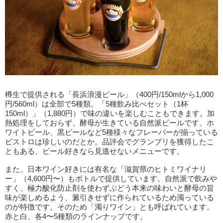
樽生で提供される「長浜浪漫ビール」（400円/150mlから1,000
円/560ml）は全部で5種類。「5種飲み比べセット（1杯
150ml）」（1,880円）で味の違いを楽しむこともできます。加
熱処理をしておらず、酵母が生きている自然派ビールです。ホ
ワイトビール、黒ビールなど5種様々なフレーバーが揃っている
ビストロは珍しいのだとか。品評会でグランプリを獲得したこ
ともある、ビール好きなら見逃せないメニューです。
また、日本ワイン好きには有名な「滋賀県のヒトミワイナリ
ー」（4,600円〜）もボトルで提供しています。自然派で飲みや
すく、極力酸化防止剤を使わずぶどう本来の味わいと酵母の旨
味が楽しめるよう、澱引きせずに作られているため濁っている
のが特徴です。そのため「濁りワイン」とも呼ばれています。
赤と白、各4〜5種類のラインナップです。