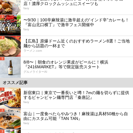
店！濃厚クロックムッシュにスイーツも
favy
3
〜9/30｜100辛麻辣湯に激辛超えの“インド辛”カレーも！
『富山北口横丁』で激辛フェス開催中
favy
4
【広島】原爆ドーム近くのおすすめラーメン8選！ご当地
麺から話題の一杯まで
ラーメン.com
5
8/8〜｜朝食のオレンジ果皮がビールに！横浜
『2416MARKET』等で限定販売スタート
グルメライターAI
オススメ記事
1
新宿東口｜東京で一番長いと噂！7mの麺を切らずに提供
するビャンビャン麺専門店『秦唐記』
favy
2
富山｜一度食べたらやみつき！麻辣湯は具材50種から自
由にカスタム可能『TAN TAN』
favy
3