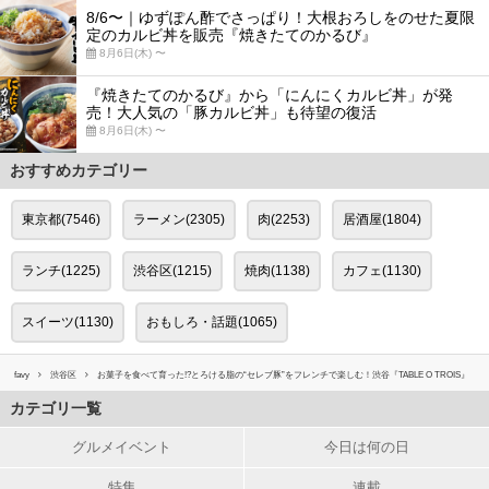
8/6〜｜ゆずぽん酢でさっぱり！大根おろしをのせた夏限
定のカルビ丼を販売『焼きたてのかるび』
8月6日(木) 〜
『焼きたてのかるび』から「にんにくカルビ丼」が発
売！大人気の「豚カルビ丼」も待望の復活
8月6日(木) 〜
おすすめカテゴリー
東京都(7546)
ラーメン(2305)
肉(2253)
居酒屋(1804)
ランチ(1225)
渋谷区(1215)
焼肉(1138)
カフェ(1130)
スイーツ(1130)
おもしろ・話題(1065)
favy
渋谷区
お菓子を食べて育った!?とろける脂の“セレブ豚”をフレンチで楽しむ！渋谷『TABLE O TROIS』
カテゴリ一覧
グルメイベント
今日は何の日
特集
連載