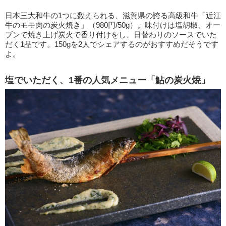
日本三大和牛の1つに数えられる、滋賀県の誇る高級和牛「近江
牛のモモ肉の炭火焼き」（980円/50g）。味付けは塩胡椒、オー
ブンで焼き上げ炭火で香り付けをし、日替わりのソースでいた
だく1品です。150gを2人でシェアするのがおすすめだそうです
よ。
塩でいただく、1番の人気メニュー「鮎の炭火焼」