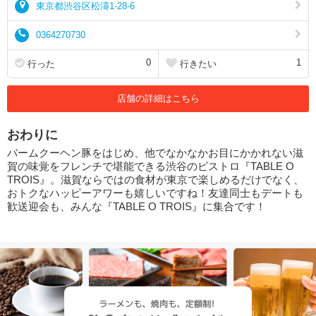
東京都渋谷区松濤1-28-6
0364270730
0
1
行った
行きたい
店舗の詳細はこちら
おわりに
バームクーヘン豚をはじめ、他でなかなかお目にかかれない滋
賀の味覚をフレンチで堪能できる渋谷のビストロ『TABLE O
TROIS』。滋賀ならではの食材が東京で楽しめるだけでなく、
おトクなハッピーアワーも嬉しいですね！友達同士もデートも
歓送迎会も、みんな『TABLE O TROIS』に集合です！