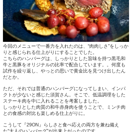
今回のメニューで一番力を入れたのは、“肉肉しさ”をしっか
りと感じられる仕上がりにすることでした。
こちらのハンバーグは、しっかりとした旨味を持つ黒毛和
牛と黒豚をオリジナルの比率で配合しています。。何度も
試作を繰り返し、やっとの思いで黄金比を見つけ出したん
だとか。
ただ、それでは普通のハンバーグになってしまい、インパ
クトが少ないと感じた須賀さん。そこで、低温調理をした
ステーキ肉を中に入れることを考案しました。
しっかりとした肉質の和牛赤身肉を使うことで、ミンチ肉
との食感の対比も楽しめる仕上がりに。
こうして『29ON』らしさと食べ応えの両方を兼ね備え
た“大人のハンバーグ”が出来上がったのです。