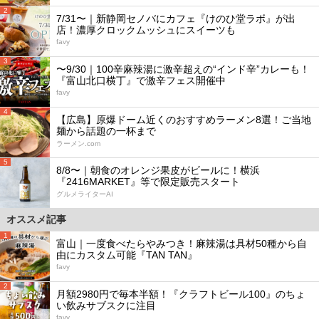
2
7/31〜｜新静岡セノバにカフェ『けのひ堂ラボ』が出
店！濃厚クロックムッシュにスイーツも
favy
3
〜9/30｜100辛麻辣湯に激辛超えの“インド辛”カレーも！
『富山北口横丁』で激辛フェス開催中
favy
4
【広島】原爆ドーム近くのおすすめラーメン8選！ご当地
麺から話題の一杯まで
ラーメン.com
5
8/8〜｜朝食のオレンジ果皮がビールに！横浜
『2416MARKET』等で限定販売スタート
グルメライターAI
オススメ記事
1
富山｜一度食べたらやみつき！麻辣湯は具材50種から自
由にカスタム可能『TAN TAN』
favy
2
月額2980円で毎本半額！『クラフトビール100』のちょ
い飲みサブスクに注目
favy