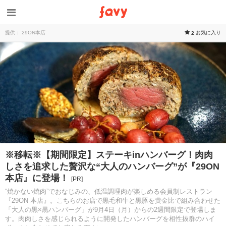
提供： 29ON本店
お気に入り
2
※移転※【期間限定】ステーキinハンバーグ！肉肉
しさを追求した贅沢な“大人のハンバーグ”が『29ON
本店』に登場！
[PR]
“焼かない焼肉”でおなじみの、低温調理肉が楽しめる会員制レストラン
『29ON 本店』。こちらのお店で黒毛和牛と黒豚を黄金比で組み合わせた
「大人の黒×黒ハンバーグ」が9月4日（月）からの2週間限定で登場しま
す。肉肉しさを感じられるように開発したハンバーグを相性抜群のハイ