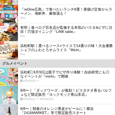
3
『reDine広島』で食べたいランチ8選！唐揚げ定食からラ
ーメン、海鮮丼、麻辣湯も！
favy
4
有明｜食べログ百名店が監修する本気のパスタ&ピザに注
目！穴場ダイニング『LINK table』
favy
5
浜松町駅｜選べるソース×ライスで14通りの味！大会優勝
シェフのふわとろオムライス『Michi』
favy
グルメイベント
浜松町│8月9日は親子でピザ作り体験！自由研究にも◎
なイベントが『michi』で開催
8月9日(日) 〜
8/8〜｜「ダックワーズ」が復刻！ピスタチオ香るパルフ
ェなど限定販売『ヨックモック青山本店』
8月8日(土) 〜 8月30日(日)
8/8〜｜朝食のオレンジ果皮がビールに！横浜
『2416MARKET』等で限定販売スタート