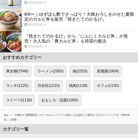
8月8日(土) 〜
8/6〜｜ゆずぽん酢でさっぱり！大根おろしをのせた夏限
定のカルビ丼を販売『焼きたてのかるび』
8月6日(木) 〜
『焼きたてのかるび』から「にんにくカルビ丼」が発
売！大人気の「豚カルビ丼」も待望の復活
8月6日(木) 〜
おすすめカテゴリー
東京都(7546)
ラーメン(2305)
肉(2253)
居酒屋(1804)
ランチ(1225)
渋谷区(1215)
焼肉(1138)
カフェ(1130)
スイーツ(1130)
おもしろ・話題(1065)
favy
※移転※【期間限定】ステーキinハンバーグ！肉肉しさを追求した贅沢な“大人のハンバーグ”が『29ON本
店』に登場！
カテゴリ一覧