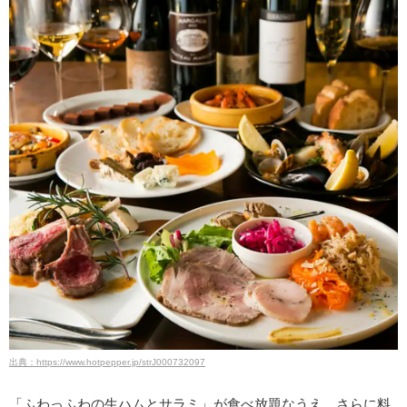
出典：https://www.hotpepper.jp/strJ000732097
「ふわっふわの生ハムとサラミ」が食べ放題なうえ、さらに料