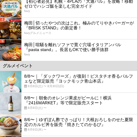
【初心者必見】札幌・4PLAの『大通バル』を攻略！移動
ゼロでハシゴ飯を楽しむ完全ガイド
favy
4
梅田│切ったやつの次はこれ。極みのてりやきバーガーが
『BRISK STAND』の新定番！
favyグルメニュース
5
梅田│喧騒を離れソファで寛ぐ穴場イタリアンバル
『pasta stand』。長居もOKで使い勝手抜群
favy
グルメイベント
8/8〜｜「ダックワーズ」が復刻！ピスタチオ香るパルフ
ェなど限定販売『ヨックモック青山本店』
8月8日(土) 〜 8月30日(日)
8/8〜｜朝食のオレンジ果皮がビールに！横浜
『2416MARKET』等で限定販売スタート
8月8日(土) 〜
8/6〜｜ゆずぽん酢でさっぱり！大根おろしをのせた夏限
定のカルビ丼を販売『焼きたてのかるび』
8月6日(木) 〜