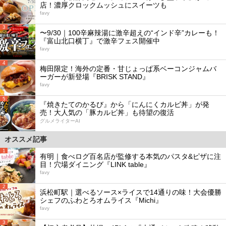
店！濃厚クロックムッシュにスイーツも
favy
3
〜9/30｜100辛麻辣湯に激辛超えの“インド辛”カレーも！
『富山北口横丁』で激辛フェス開催中
favy
4
梅田限定！海外の定番・甘じょっぱ系ベーコンジャムバ
ーガーが新登場『BRISK STAND』
favy
5
『焼きたてのかるび』から「にんにくカルビ丼」が発
売！大人気の「豚カルビ丼」も待望の復活
グルメライターAI
オススメ記事
1
有明｜食べログ百名店が監修する本気のパスタ&ピザに注
目！穴場ダイニング『LINK table』
favy
2
浜松町駅｜選べるソース×ライスで14通りの味！大会優勝
シェフのふわとろオムライス『Michi』
favy
3