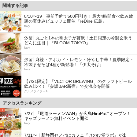
関連する記事
8/10〜19｜事前予約で500円引き！最大4時間食べ飲み放
題の夏休みビュッフェ開催『reDine 広島』
favy
汐留│丸ごと1本の明太子が贅沢！土日限定の冷製玄米う
どんに注目｜『BLOOM TOKYO』
favy
汐留│麻辣・アボカド・レモン・冷やし中華！夏季限定・
冷製まぜそば4種が新登場！『伊太そば』
favy
【7/21限定】「VECTOR BREWING」のクラフトビール
飲み比べ！『参謀BAR新宿』で交流会を開催
グルメライターAI
アクセスランキング
1
7/27│『尾道ラーメンWAN』が広島HiroPaにオープン！
キッズラーメン無料イベント開催
favy
2
7/31〜｜新静岡セノバにカフェ『けのひ堂ラボ』が出