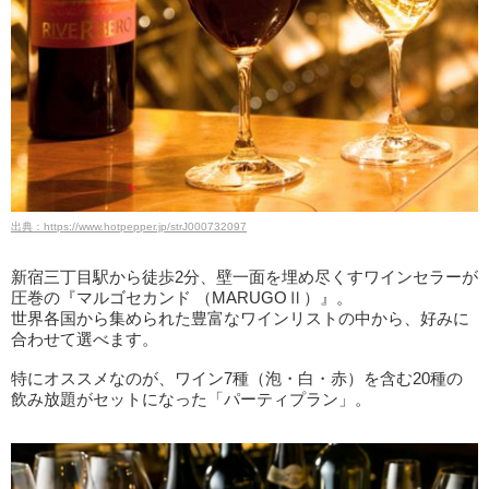
出典：https://www.hotpepper.jp/strJ000732097
新宿三丁目駅から徒歩2分、壁一面を埋め尽くすワインセラーが
圧巻の『マルゴセカンド （MARUGOⅡ）』。
世界各国から集められた豊富なワインリストの中から、好みに
合わせて選べます。
特にオススメなのが、ワイン7種（泡・白・赤）を含む20種の
飲み放題がセットになった「パーティプラン」。