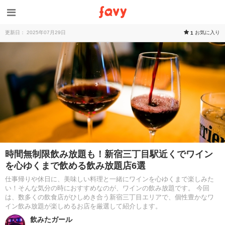
更新日： 2025年07月29日
お気に入り
1
時間無制限飲み放題も！新宿三丁目駅近くでワイン
を心ゆくまで飲める飲み放題店6選
仕事帰りや休日に、美味しい料理と一緒にワインを心ゆくまで楽しみた
い！そんな気分の時におすすめなのが、ワインの飲み放題です。 今回
は、数多くの飲食店がひしめき合う新宿三丁目エリアで、個性豊かなワ
イン飲み放題が楽しめるお店を厳選して紹介します。
飲みたガール