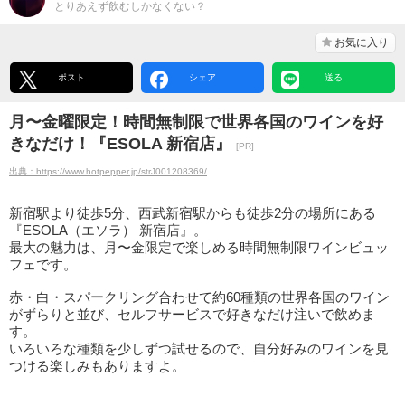
とりあえず飲むしかなくない？
お気に入り
ポスト
シェア
送る
月〜金曜限定！時間無制限で世界各国のワインを好
きなだけ！『ESOLA 新宿店』
[PR]
出典：https://www.hotpepper.jp/strJ001208369/
新宿駅より徒歩5分、西武新宿駅からも徒歩2分の場所にある
『ESOLA（エソラ） 新宿店』。
最大の魅力は、月〜金限定で楽しめる時間無制限ワインビュッ
フェです。
赤・白・スパークリング合わせて約60種類の世界各国のワイン
がずらりと並び、セルフサービスで好きなだけ注いで飲めま
す。
いろいろな種類を少しずつ試せるので、自分好みのワインを見
つける楽しみもありますよ。