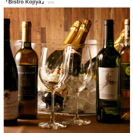
『Bistro Kojiya』
[PR]