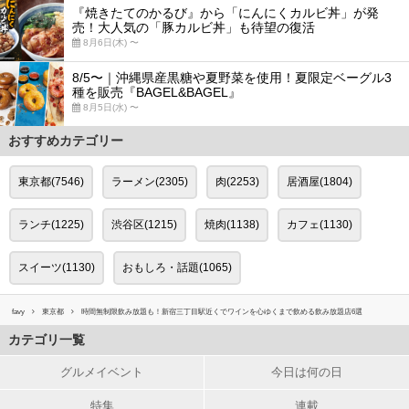
『焼きたてのかるび』から「にんにくカルビ丼」が発
売！大人気の「豚カルビ丼」も待望の復活
8月6日(木) 〜
8/5〜｜沖縄県産黒糖や夏野菜を使用！夏限定ベーグル3
種を販売『BAGEL&BAGEL』
8月5日(水) 〜
おすすめカテゴリー
東京都(7546)
ラーメン(2305)
肉(2253)
居酒屋(1804)
ランチ(1225)
渋谷区(1215)
焼肉(1138)
カフェ(1130)
スイーツ(1130)
おもしろ・話題(1065)
favy
東京都
時間無制限飲み放題も！新宿三丁目駅近くでワインを心ゆくまで飲める飲み放題店6選
カテゴリ一覧
グルメイベント
今日は何の日
特集
連載