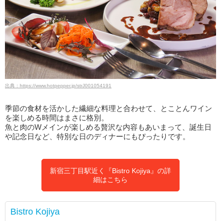
出典：https://www.hotpepper.jp/strJ001054191
季節の食材を活かした繊細な料理と合わせて、とことんワイン
を楽しめる時間はまさに格別。
魚と肉のWメインが楽しめる贅沢な内容もあいまって、誕生日
や記念日など、特別な日のディナーにもぴったりです。
新宿三丁目駅近く『Bistro Kojiya』の詳
細はこちら
Bistro Kojiya