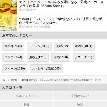
8/5〜｜ハラペーニョの辛さが癖になる！限定バーガー＆
フライが登場『Shake Shack』
8月5日(水) 〜
〜8/30｜「C.C.レモン」の爽快なパフェに注目！飲む新
作フラッペも『スシロー』
8月5日(水) 〜 8月30日(日)
おすすめカテゴリー
東京都(7545)
ラーメン(2305)
肉(2252)
居酒屋(1804)
ランチ(1224)
渋谷区(1215)
焼肉(1138)
カフェ(1130)
スイーツ(1130)
おもしろ・話題(1065)
favy
東京都
【新宿】980円でチーズタッカルビ食べ放題！当日23時まで予約可能な歌舞伎町『チーズピア』
カテゴリ一覧
グルメイベント
今日は何の日
特集
連載