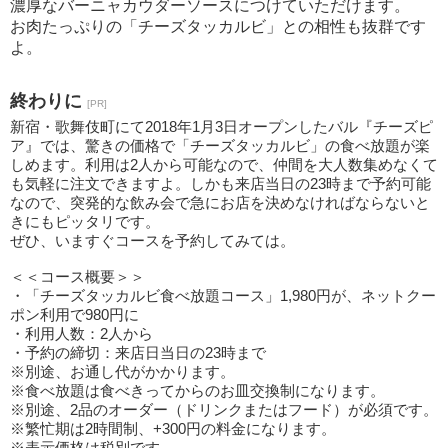
濃厚なバーニャカウダーソースにつけていただけます。
お肉たっぷりの「チーズタッカルビ」との相性も抜群です
よ。
終わりに
[PR]
新宿・歌舞伎町にて2018年1月3日オープンしたバル『チーズピ
ア』では、驚きの価格で「チーズタッカルビ」の食べ放題が楽
しめます。利用は2人から可能なので、仲間を大人数集めなくて
も気軽に注文できますよ。しかも来店当日の23時まで予約可能
なので、突発的な飲み会で急にお店を決めなければならないと
きにもピッタリです。
ぜひ、いますぐコースを予約してみては。
＜＜コース概要＞＞
・「チーズタッカルビ食べ放題コース」1,980円が、ネットクー
ポン利用で980円に
・利用人数：2人から
・予約の締切：来店日当日の23時まで
※別途、お通し代がかかります。
※食べ放題は食べきってからのお皿交換制になります。
※別途、2品のオーダー（ドリンクまたはフード）が必須です。
※繁忙期は2時間制、+300円の料金になります。
※表示価格は税別です。