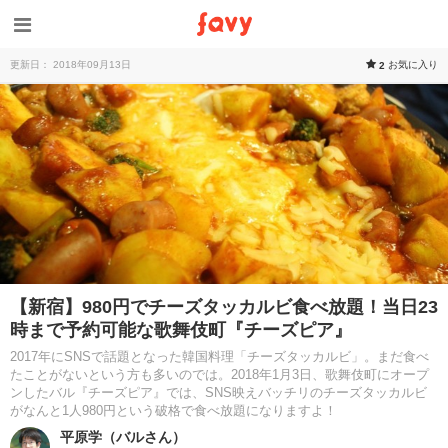
更新日： 2018年09月13日
お気に入り
2
【新宿】980円でチーズタッカルビ食べ放題！当日23
時まで予約可能な歌舞伎町『チーズピア』
2017年にSNSで話題となった韓国料理「チーズタッカルビ」。まだ食べ
たことがないという方も多いのでは。2018年1月3日、歌舞伎町にオープ
ンしたバル『チーズピア』では、SNS映えバッチリのチーズタッカルビ
がなんと1人980円という破格で食べ放題になりますよ！
平原学（バルさん）