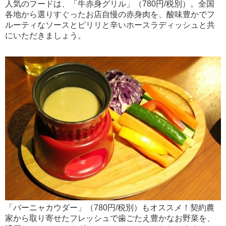
人気のフードは、「牛赤身グリル」（780円/税別）。全国
各地から選りすぐったお店自慢の赤身肉を、酸味豊かでフ
ルーティなソースとピリリと辛いホースラディッシュと共
にいただきましょう。
「バーニャカウダー」（780円/税別）もオススメ！契約農
家から取り寄せたフレッシュで歯ごたえ豊かなお野菜を、