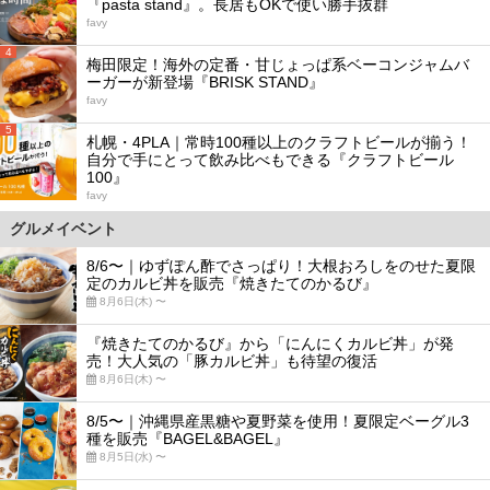
『pasta stand』。長居もOKで使い勝手抜群
favy
4
梅田限定！海外の定番・甘じょっぱ系ベーコンジャムバ
ーガーが新登場『BRISK STAND』
favy
5
札幌・4PLA｜常時100種以上のクラフトビールが揃う！
自分で手にとって飲み比べもできる『クラフトビール
100』
favy
グルメイベント
8/6〜｜ゆずぽん酢でさっぱり！大根おろしをのせた夏限
定のカルビ丼を販売『焼きたてのかるび』
8月6日(木) 〜
『焼きたてのかるび』から「にんにくカルビ丼」が発
売！大人気の「豚カルビ丼」も待望の復活
8月6日(木) 〜
8/5〜｜沖縄県産黒糖や夏野菜を使用！夏限定ベーグル3
種を販売『BAGEL&BAGEL』
8月5日(水) 〜