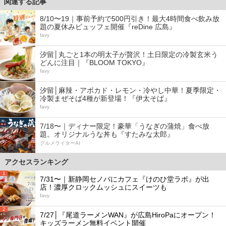
関連する記事
8/10〜19｜事前予約で500円引き！最大4時間食べ飲み放
題の夏休みビュッフェ開催『reDine 広島』
favy
汐留│丸ごと1本の明太子が贅沢！土日限定の冷製玄米う
どんに注目｜『BLOOM TOKYO』
favy
汐留│麻辣・アボカド・レモン・冷やし中華！夏季限定・
冷製まぜそば4種が新登場！『伊太そば』
favy
7/18〜｜ディナー限定！豪華「うなぎの蒲焼」食べ放
題。オリジナルうな丼も『すたみな太郎』
グルメライターAI
アクセスランキング
1
7/31〜｜新静岡セノバにカフェ『けのひ堂ラボ』が出
店！濃厚クロックムッシュにスイーツも
favy
2
7/27│『尾道ラーメンWAN』が広島HiroPaにオープン！
キッズラーメン無料イベント開催