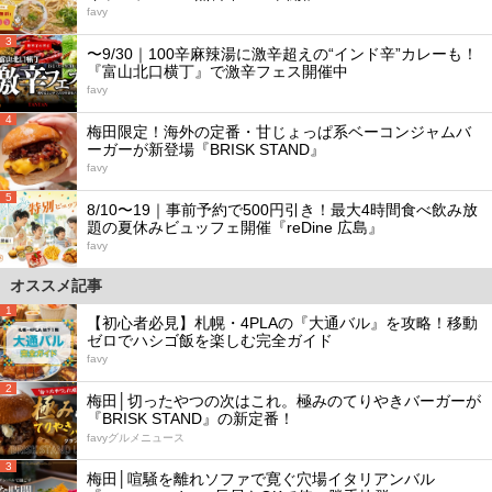
favy
3
〜9/30｜100辛麻辣湯に激辛超えの“インド辛”カレーも！
『富山北口横丁』で激辛フェス開催中
favy
4
梅田限定！海外の定番・甘じょっぱ系ベーコンジャムバ
ーガーが新登場『BRISK STAND』
favy
5
8/10〜19｜事前予約で500円引き！最大4時間食べ飲み放
題の夏休みビュッフェ開催『reDine 広島』
favy
オススメ記事
1
【初心者必見】札幌・4PLAの『大通バル』を攻略！移動
ゼロでハシゴ飯を楽しむ完全ガイド
favy
2
梅田│切ったやつの次はこれ。極みのてりやきバーガーが
『BRISK STAND』の新定番！
favyグルメニュース
3
梅田│喧騒を離れソファで寛ぐ穴場イタリアンバル