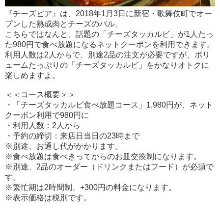
『チーズピア』は、2018年1月3日に新宿・歌舞伎町でオー
プンした熟成肉とチーズのバル。
こちらではなんと、話題の「チーズタッカルビ」が1人たっ
た980円で食べ放題になるネットクーポンを利用できます。
利用人数は2人からで、別途2品の注文が必要ですが、ボリ
ュームたっぷりの「チーズタッカルビ」をかなりオトクに
楽しめますよ。
＜＜コース概要＞＞
・「チーズタッカルビ食べ放題コース」1,980円が、ネット
クーポン利用で980円に
・利用人数：2人から
・予約の締切：来店日当日の23時まで
※別途、お通し代がかかります。
※食べ放題は食べきってからのお皿交換制になります。
※別途、2品のオーダー（ドリンクまたはフード）が必須で
す。
※繁忙期は2時間制、+300円の料金になります。
※表示価格は税別です。