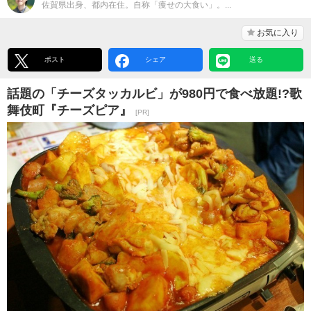
佐賀県出身、都内在住。自称「痩せの大食い」。...
お気に入り
ポスト
シェア
送る
話題の「チーズタッカルビ」が980円で食べ放題!?歌
舞伎町『チーズピア』
[PR]