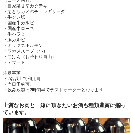
〈コース内容〉
・自家製甘辛カクテキ
・葱とワカメのチョレギサラダ
・牛タン塩
・国産牛カルビ
・国産牛ロース
・牛ハラミ
・豚カルビ
・ミックスホルモン
・ワカメスープ（小）
・ごはん（お替わり自由）
・デザート
注意事項：
・2名以上で利用可。
・当日予約可。
・飲み放題は2時間半でラストオーダーとなります。
上質なお肉と一緒に頂きたいお酒も種類豊富に揃っ
ています。