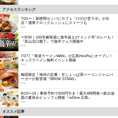
アクセスランキング
1
7/31〜｜新静岡セノバにカフェ『けのひ堂ラボ』が出
店！濃厚クロックムッシュにスイーツも
favy
2
〜9/30｜100辛麻辣湯に激辛超えの“インド辛”カレーも！
『富山北口横丁』で激辛フェス開催中
favy
3
7/27│『尾道ラーメンWAN』が広島HiroPaにオープン！
キッズラーメン無料イベント開催
favy
4
梅田限定！海外の定番・甘じょっぱ系ベーコンジャムバ
ーガーが新登場『BRISK STAND』
favy
5
8/10〜19｜事前予約で500円引き！最大4時間食べ飲み放
題の夏休みビュッフェ開催『reDine 広島』
favy
オススメ記事
1