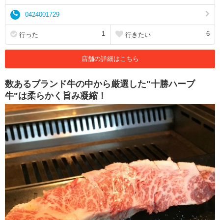
0424001729
1
6
行った
行きたい
店舗の詳細はこちら
数あるブランド牛の中から厳選した"十勝ハーブ
牛"は柔らかく旨み凝縮！