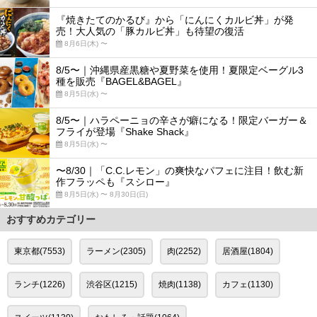
『焼きたてのかるび』から「にんにくカルビ丼」が発
売！大人気の「豚カルビ丼」も待望の復活
8月6日(木) 〜
8/5〜｜沖縄県産黒糖や夏野菜を使用！夏限定ベーグル3
種を販売『BAGEL&BAGEL』
8月5日(水) 〜
8/5〜｜ハラペーニョの辛さが癖になる！限定バーガー＆
フライが登場『Shake Shack』
8月5日(水) 〜
〜8/30｜「C.C.レモン」の爽快なパフェに注目！飲む新
作フラッペも『スシロー』
8月5日(水) 〜 8月30日(日)
おすすめカテゴリー
東京都(7553)
ラーメン(2305)
肉(2252)
居酒屋(1804)
ランチ(1226)
渋谷区(1215)
焼肉(1138)
カフェ(1130)