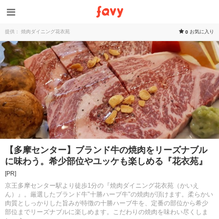
提供： 焼肉ダイニング花衣苑
お気に入り
0
【多摩センター】ブランド牛の焼肉をリーズナブル
に味わう。希少部位やユッケも楽しめる『花衣苑』
[PR]
京王多摩センター駅より徒歩1分の『焼肉ダイニング花衣苑（かいえ
ん）』。厳選したブランド牛"十勝ハーブ牛"の焼肉が頂けます。柔らかい
肉質としっかりした旨みが特徴の十勝ハーブ牛を、定番の部位から希少
部位までリーズナブルに楽しめます。こだわりの焼肉を味わい尽くしま