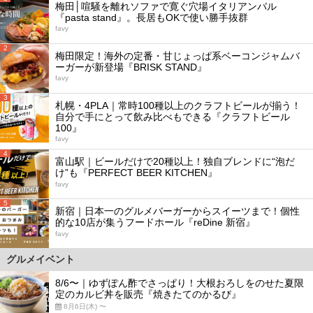
梅田│喧騒を離れソファで寛ぐ穴場イタリアンバル
『pasta stand』。長居もOKで使い勝手抜群
favy
2
梅田限定！海外の定番・甘じょっぱ系ベーコンジャムバ
ーガーが新登場『BRISK STAND』
favy
3
札幌・4PLA｜常時100種以上のクラフトビールが揃う！
自分で手にとって飲み比べもできる『クラフトビール
100』
favy
4
富山駅｜ビールだけで20種以上！独自ブレンドに“泡だ
け”も『PERFECT BEER KITCHEN』
favy
5
新宿｜日本一のグルメバーガーからスイーツまで！個性
的な10店が集うフードホール『reDine 新宿』
favy
グルメイベント
8/6〜｜ゆずぽん酢でさっぱり！大根おろしをのせた夏限
定のカルビ丼を販売『焼きたてのかるび』
8月6日(木) 〜