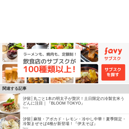
関連する記事
汐留│丸ごと1本の明太子が贅沢！土日限定の冷製玄米う
どんに注目｜『BLOOM TOKYO』
favy
汐留│麻辣・アボカド・レモン・冷やし中華！夏季限定・
冷製まぜそば4種が新登場！『伊太そば』
favy