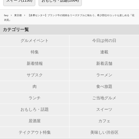
スイーツ(1130)
おもしろ・話題(1064)
favy
東京都
【多摩センター】ブランド牛の焼肉をリーズナブルに味わう。希少部位やユッケも楽しめる『花
衣苑』
カテゴリ一覧
グルメイベント
今日は何の日
特集
連載
新着情報
新着店舗
サブスク
ラーメン
肉
食べ放題
ランチ
ご当地グルメ
おもしろ・話題
スイーツ
居酒屋
カフェ
テイクアウト特集
美味しい渋谷区