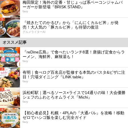
梅田限定！海外の定番・甘じょっぱ系ベーコンジャムバ
ーガーが新登場『BRISK STAND』
favy
5
『焼きたてのかるび』から「にんにくカルビ丼」が発
売！大人気の「豚カルビ丼」も待望の復活
グルメライターAI
オススメ記事
1
『reDine広島』で食べたいランチ8選！唐揚げ定食からラ
ーメン、海鮮丼、麻辣湯も！
favy
2
有明｜食べログ百名店が監修する本気のパスタ&ピザに注
目！穴場ダイニング『LINK table』
favy
3
浜松町駅｜選べるソース×ライスで14通りの味！大会優勝
シェフのふわとろオムライス『Michi』
favy
4
【初心者必見】札幌・4PLAの『大通バル』を攻略！移動
ゼロでハシゴ飯を楽しむ完全ガイド
favy