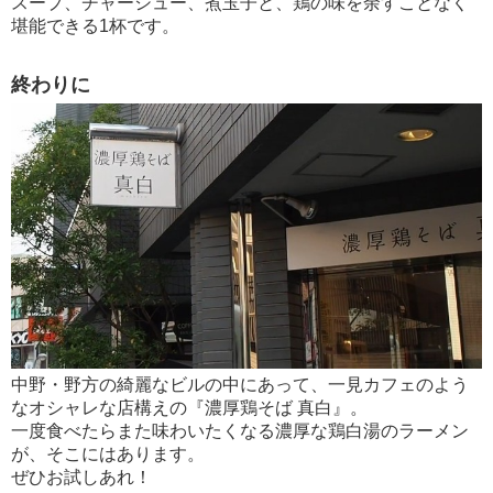
スープ、チャーシュー、煮玉子と、鶏の味を余すことなく
堪能できる1杯です。
終わりに
中野・野方の綺麗なビルの中にあって、一見カフェのよう
なオシャレな店構えの『濃厚鶏そば 真白』。
一度食べたらまた味わいたくなる濃厚な鶏白湯のラーメン
が、そこにはあります。
ぜひお試しあれ！