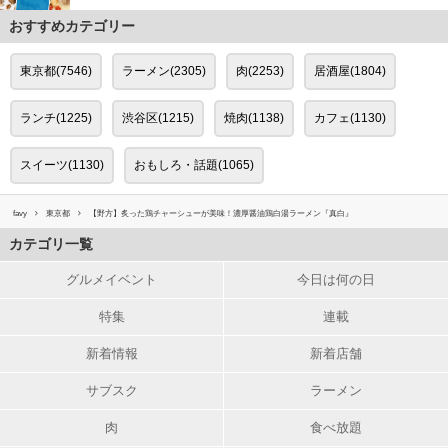
おすすめカテゴリー
東京都(7546)
ラーメン(2305)
肉(2253)
居酒屋(1804)
ランチ(1225)
渋谷区(1215)
焼肉(1138)
カフェ(1130)
スイーツ(1130)
おもしろ・話題(1065)
favy
東京都
【野方】炙った鶏チャーシューが美味！濃厚醤油鶏白湯ラーメン『真白』
カテゴリ一覧
グルメイベント
今日は何の日
特集
連載
新着情報
新着店舗
サブスク
ラーメン
肉
食べ放題