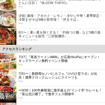
どんに注目｜『BLOOM TOKYO』
favy
汐留│麻辣・アボカド・レモン・冷やし中華！夏季限定・
冷製まぜそば4種が新登場！『伊太そば』
favy
8/1〜｜暑い夏を熱くする！「灼熱つけ麺」など3種の激
辛メニューを販売『三田製麺所』
グルメライターAI
アクセスランキング
1
7/27│『尾道ラーメンWAN』が広島HiroPaにオープン！
キッズラーメン無料イベント開催
favy
2
7/31〜｜新静岡セノバにカフェ『けのひ堂ラボ』が出
店！濃厚クロックムッシュにスイーツも
favy
3
〜9/30｜100辛麻辣湯に激辛超えの“インド辛”カレーも！
『富山北口横丁』で激辛フェス開催中
favy
4