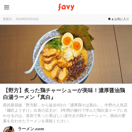
更新日： 2019年05月23日
お気に入り
4
【野方】炙った鶏チャーシューが美味！濃厚醤油鶏
白湯ラーメン『真白』
西武新宿線「野方駅」から徒歩4分の『濃厚鶏そば真白』。中野の人気店
『麺匠ようすけ』出身の店主が、3年間の修行で学んだ鶏白湯スープに合
わせるのは、直前で炙った香ばしい皮付きの鶏チャーシュー。独自の要
素を合わせたラーメンを堪能ください。
ラーメン.com