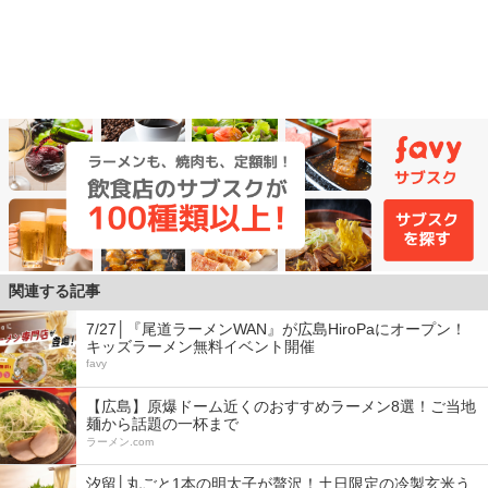
関連する記事
7/27│『尾道ラーメンWAN』が広島HiroPaにオープン！
キッズラーメン無料イベント開催
favy
【広島】原爆ドーム近くのおすすめラーメン8選！ご当地
麺から話題の一杯まで
ラーメン.com
汐留│丸ごと1本の明太子が贅沢！土日限定の冷製玄米う