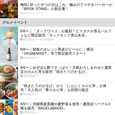
5
梅田│切ったやつの次はこれ。極みのてりやきバーガーが
『BRISK STAND』の新定番！
favyグルメニュース
グルメイベント
8/8〜｜「ダックワーズ」が復刻！ピスタチオ香るパルフ
ェなど限定販売『ヨックモック青山本店』
8月8日(土) 〜 8月30日(日)
8/8〜｜朝食のオレンジ果皮がビールに！横浜
『2416MARKET』等で限定販売スタート
8月8日(土) 〜
8/6〜｜ゆずぽん酢でさっぱり！大根おろしをのせた夏限
定のカルビ丼を販売『焼きたてのかるび』
8月6日(木) 〜
『焼きたてのかるび』から「にんにくカルビ丼」が発
売！大人気の「豚カルビ丼」も待望の復活
8月6日(木) 〜
8/5〜｜沖縄県産黒糖や夏野菜を使用！夏限定ベーグル3
種を販売『BAGEL&BAGEL』
8月5日(水) 〜