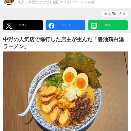
東京、大阪だけでなく全国のうまいラーメンを紹...
お気に入り
ポスト
シェア
送る
中野の人気店で修行した店主が生んだ「醤油鶏白湯
ラーメン」