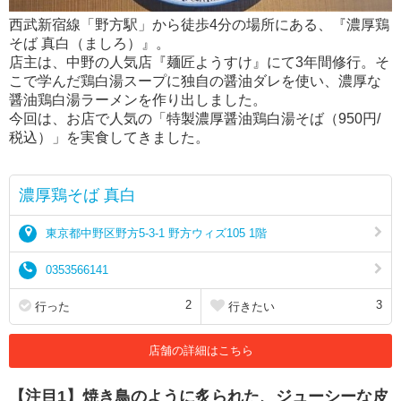
西武新宿線「野方駅」から徒歩4分の場所にある、『濃厚鶏
そば 真白（ましろ）』。
店主は、中野の人気店『麺匠ようすけ』にて3年間修行。そ
こで学んだ鶏白湯スープに独自の醤油ダレを使い、濃厚な
醤油鶏白湯ラーメンを作り出しました。
今回は、お店で人気の「特製濃厚醤油鶏白湯そば（950円/
税込）」を実食してきました。
濃厚鶏そば 真白
東京都中野区野方5-3-1 野方ウィズ105 1階
0353566141
2
3
行った
行きたい
店舗の詳細はこちら
【注目1】焼き鳥のように炙られた、ジューシーな皮