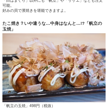
「白はまぐり」以外にも「帆立」や「サザエ」なども注文
可能。
好みの貝で濱焼きを堪能できますよ。
たこ焼き？いや違うな…中身はなんと…!?「帆立の
玉焼」
「帆立の玉焼」498円（税抜）