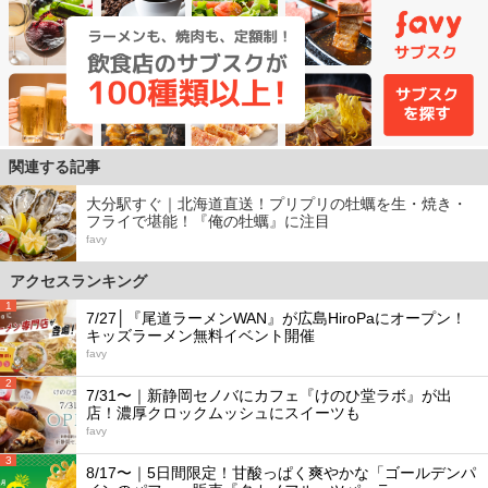
関連する記事
大分駅すぐ｜北海道直送！プリプリの牡蠣を生・焼き・
フライで堪能！『俺の牡蠣』に注目
favy
アクセスランキング
1
7/27│『尾道ラーメンWAN』が広島HiroPaにオープン！
キッズラーメン無料イベント開催
favy
2
7/31〜｜新静岡セノバにカフェ『けのひ堂ラボ』が出
店！濃厚クロックムッシュにスイーツも
favy
3
8/17〜｜5日間限定！甘酸っぱく爽やかな「ゴールデンパ