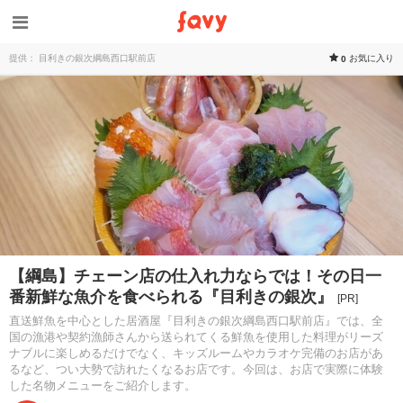
提供： 目利きの銀次綱島西口駅前店
お気に入り
0
【綱島】チェーン店の仕入れ力ならでは！その日一
番新鮮な魚介を食べられる『目利きの銀次』
[PR]
直送鮮魚を中心とした居酒屋『目利きの銀次綱島西口駅前店』では、全
国の漁港や契約漁師さんから送られてくる鮮魚を使用した料理がリーズ
ナブルに楽しめるだけでなく、キッズルームやカラオケ完備のお店があ
るなど、つい大勢で訪れたくなるお店です。今回は、お店で実際に体験
した名物メニューをご紹介します。