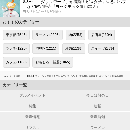
8/8〜｜「ダックワーズ」が復刻！ピスタチオ香るパルフ
ェなど限定販売『ヨックモック青山本店』
8月8日(土) 〜 8月30日(日)
おすすめカテゴリー
東京都(7546)
ラーメン(2305)
肉(2253)
居酒屋(1804)
ランチ(1225)
渋谷区(1215)
焼肉(1138)
スイーツ(1134)
カフェ(1130)
おもしろ・話題(1065)
favy
居酒屋
【綱島】チェーン店の仕入れ力ならでは！その日一番新鮮な魚介を食べられる『目利きの銀次』
カテゴリ一覧
グルメイベント
今日は何の日
特集
連載
新着情報
新着店舗
サブスク
ラーメン