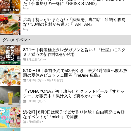
た！仕事帰りの一杯に『BRISK STAND』
favy
5
広島｜勢いが止まらない「麻辣湯」専門店！牡蠣や豚肉
など30種の具材から選ぶ『TAN TAN』
favy
グルメイベント
8/11〜｜特製極上タレがガツンと旨い！『松屋』にスタ
ミナ満点の新作丼2種が登場
8月11日(火) 〜
8/10〜19｜事前予約で500円引き！最大4時間食べ飲み放
題の夏休みビュッフェ開催『reDine 広島』
8月10日(月) 〜 8月19日(水)
『YONA YONA』初！凍らせたクラフトビール「すだッ
シー」が販売中！果汁入りで爽やかな一杯
8月10日(月) 〜
浜松町│8月9日は親子でピザ作り体験！自由研究にも◎
なイベントが『michi』で開催
8月9日(日) 〜