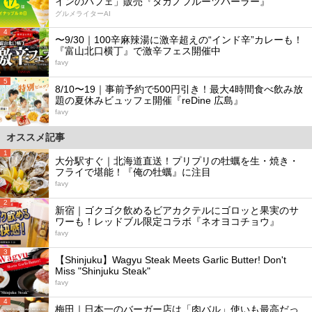
インのパフェ」販売『タカノフルーツパーラー』
グルメライターAI
4
〜9/30｜100辛麻辣湯に激辛超えの“インド辛”カレーも！
『富山北口横丁』で激辛フェス開催中
favy
5
8/10〜19｜事前予約で500円引き！最大4時間食べ飲み放
題の夏休みビュッフェ開催『reDine 広島』
favy
オススメ記事
1
大分駅すぐ｜北海道直送！プリプリの牡蠣を生・焼き・
フライで堪能！『俺の牡蠣』に注目
favy
2
新宿｜ゴクゴク飲めるビアカクテルにゴロッと果実のサ
ワーも！レッドブル限定コラボ『ネオヨコチョウ』
favy
3
【Shinjuku】Wagyu Steak Meets Garlic Butter! Don't
Miss "Shinjuku Steak"
favy
4
梅田｜日本一のバーガー店は「肉バル」使いも最高だっ