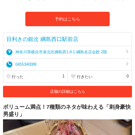
予約はこちら
目利きの銀次 綱島西口駅前店
神奈川県横浜市港北区綱島西1-8-1 綱島名店会館 2階
0455340088
1
0
行った
行きたい
店舗の詳細はこちら
ボリューム満点！7種類のネタが味わえる「刺身豪快
男盛り」