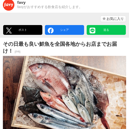
favy
favyがおすすめする飲食店を紹介します。
お気に入り
ポスト
シェア
送る
その日最も良い鮮魚を全国各地からお店までお届
け！
[PR]