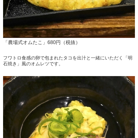
「農場式オムたこ」680円（税抜）
フワトロ食感の卵で包まれたタコを出汁と一緒にいただく「明
石焼き」風のオムレツです。