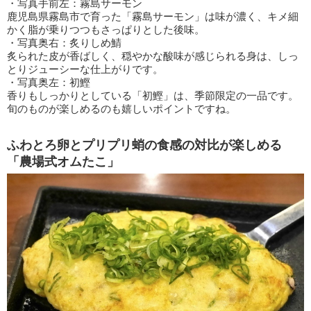
・写真手前左：霧島サーモン
鹿児島県霧島市で育った「霧島サーモン」は味が濃く、キメ細
かく脂が乗りつつもさっぱりとした後味。
・写真奥右：炙りしめ鯖
炙られた皮が香ばしく、穏やかな酸味が感じられる身は、しっ
とりジューシーな仕上がりです。
・写真奥左：初鰹
香りもしっかりとしている「初鰹」は、季節限定の一品です。
旬のものが楽しめるのも嬉しいポイントですね。
ふわとろ卵とプリプリ蛸の食感の対比が楽しめる
「農場式オムたこ」