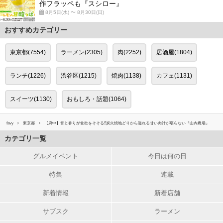
作フラッペも『スシロー』
8月5日(水) 〜 8月30日(日)
おすすめカテゴリー
東京都(7554)
ラーメン(2305)
肉(2252)
居酒屋(1804)
ランチ(1226)
渋谷区(1215)
焼肉(1138)
カフェ(1131)
スイーツ(1130)
おもしろ・話題(1064)
favy
東京都
【府中】音と香りが食欲をそそる⁉︎炭火焼地どりから溢れる甘い肉汁が堪らない『山内農場』
カテゴリ一覧
グルメイベント
今日は何の日
特集
連載
新着情報
新着店舗
サブスク
ラーメン