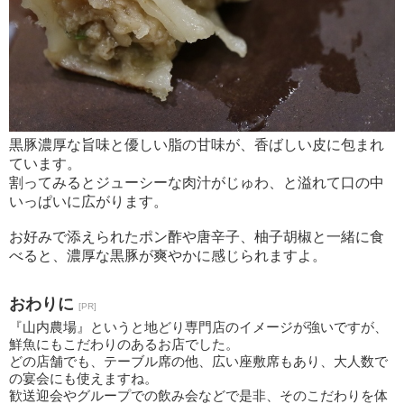
黒豚濃厚な旨味と優しい脂の甘味が、香ばしい皮に包まれ
ています。
割ってみるとジューシーな肉汁がじゅわ、と溢れて口の中
いっぱいに広がります。
お好みで添えられたポン酢や唐辛子、柚子胡椒と一緒に食
べると、濃厚な黒豚が爽やかに感じられますよ。
おわりに
[PR]
『山内農場』というと地どり専門店のイメージが強いですが、
鮮魚にもこだわりのあるお店でした。
どの店舗でも、テーブル席の他、広い座敷席もあり、大人数で
の宴会にも使えますね。
歓送迎会やグループでの飲み会などで是非、そのこだわりを体