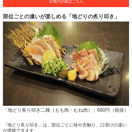
店舗の詳細はこちら
部位ごとの違いが楽しめる「地どりの炙り叩き」
「地どり炙り叩き二種（もも肉・むね肉）」680円（税抜）
「地どり炙り叩き」は、部位ごとに味や舌触り、口溶けの違い
が堪能できます。