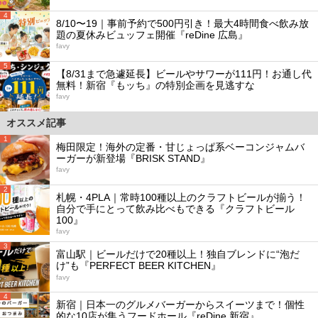
4
8/10〜19｜事前予約で500円引き！最大4時間食べ飲み放
題の夏休みビュッフェ開催『reDine 広島』
favy
5
【8/31まで急遽延長】ビールやサワーが111円！お通し代
無料！新宿『もッち』の特別企画を見逃すな
favy
オススメ記事
1
梅田限定！海外の定番・甘じょっぱ系ベーコンジャムバ
ーガーが新登場『BRISK STAND』
favy
2
札幌・4PLA｜常時100種以上のクラフトビールが揃う！
自分で手にとって飲み比べもできる『クラフトビール
100』
favy
3
富山駅｜ビールだけで20種以上！独自ブレンドに“泡だ
け”も『PERFECT BEER KITCHEN』
favy
4
新宿｜日本一のグルメバーガーからスイーツまで！個性
的な10店が集うフードホール『reDine 新宿』