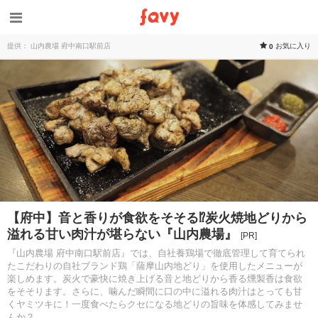
提供： 山内農場 府中南口駅前店
お気に入り
0
【府中】音と香りが食欲をそそる⁉︎炭火焼地どりから
溢れる甘い肉汁が堪らない『山内農場』
[PR]
『山内農場 府中南口駅前店』では、自社養鶏場で徹底管理して育てられ
たこだわりの自社ブランド鶏「薩摩山内地どり」を使用したメニューが
楽しめます。炭火で豪快に焼き上げる音と地どりから香る燻製香は食欲
をそそります。さらに、噛んだ瞬間に口の中に溢れる肉汁はとっても甘
くヤミツキに！一度食べたらクセになる地どりの旨味を体感してみませ
んか？