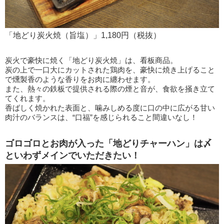
「地どり炭火焼（旨塩）」1,180円（税抜）
炭火で豪快に焼く「地どり炭火焼」は、看板商品。
炭の上で一口大にカットされた鶏肉を、豪快に焼き上げること
で燻製香のような香りをお肉に纏わせます。
また、熱々の鉄板で提供される際の煙と音が、食欲を掻き立て
てくれます。
香ばしく焼かれた表面と、噛みしめる度に口の中に広がる甘い
肉汁のバランスは、“口福”を感じられること間違いなし！
ゴロゴロとお肉が入った「地どりチャーハン」は〆
といわずメインでいただきたい！