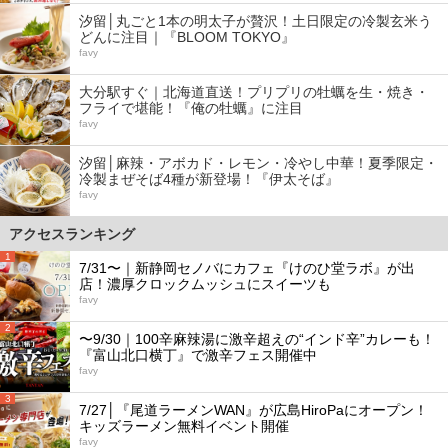
汐留│丸ごと1本の明太子が贅沢！土日限定の冷製玄米う
どんに注目｜『BLOOM TOKYO』
favy
大分駅すぐ｜北海道直送！プリプリの牡蠣を生・焼き・
フライで堪能！『俺の牡蠣』に注目
favy
汐留│麻辣・アボカド・レモン・冷やし中華！夏季限定・
冷製まぜそば4種が新登場！『伊太そば』
favy
アクセスランキング
1
7/31〜｜新静岡セノバにカフェ『けのひ堂ラボ』が出
店！濃厚クロックムッシュにスイーツも
favy
2
〜9/30｜100辛麻辣湯に激辛超えの“インド辛”カレーも！
『富山北口横丁』で激辛フェス開催中
favy
3
7/27│『尾道ラーメンWAN』が広島HiroPaにオープン！
キッズラーメン無料イベント開催
favy