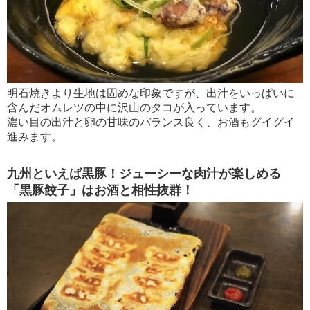
明石焼きより生地は固めな印象ですが、出汁をいっぱいに
含んだオムレツの中に沢山のタコが入っています。
濃い目の出汁と卵の甘味のバランス良く、お酒もグイグイ
進みます。
九州といえば黒豚！ジューシーな肉汁が楽しめる
「黒豚餃子」はお酒と相性抜群！