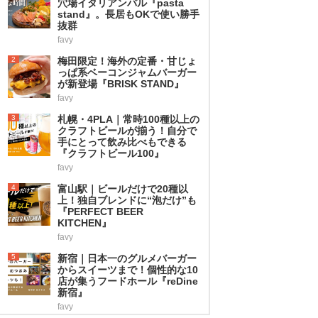
穴場イタリアンバル『pasta
stand』。長居もOKで使い勝手
抜群
favy
2
梅田限定！海外の定番・甘じょ
っぱ系ベーコンジャムバーガー
が新登場『BRISK STAND』
favy
3
札幌・4PLA｜常時100種以上の
クラフトビールが揃う！自分で
手にとって飲み比べもできる
『クラフトビール100』
favy
4
富山駅｜ビールだけで20種以
上！独自ブレンドに“泡だけ”も
『PERFECT BEER
KITCHEN』
favy
5
新宿｜日本一のグルメバーガー
からスイーツまで！個性的な10
店が集うフードホール『reDine
新宿』
favy