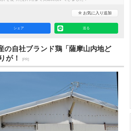
お気に入り
追加
シェア
送る
産の自社ブランド鶏「薩摩山内地ど
わりが！
[PR]