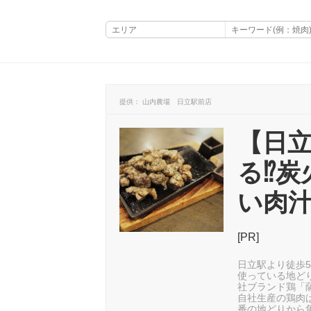
提供： 山内農場 日立駅前店
【日
る⁉︎
い肉
[PR]
日立駅より徒歩
使っている地ど
社ブランド鶏「
自社生産の鶏肉
番の地どりから