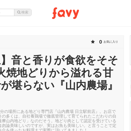
0
お気に入り
立】音と香りが食欲をそそ
炭火焼地どりから溢れる甘
汁が堪らない『山内農場』
5分の場所にある地どり専門店『山内農場 日立駅前店』。お店で
りの多くは、自社養鶏場で徹底管理して育てられたこだわりの自
薩摩山内地どり」なのだそう。地どり肉として認定を受けている
は勿論美味しいのですが、実はお魚も美味しい。と言うことで定
魚介を使ったお料理まで実際に頂いてきました！