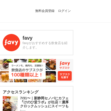
無料会員登録
ログイン
favy
favyがおすすめする飲食店を紹
介します。
アクセスランキング
1
7/31〜｜新静岡セノバにカフェ
『けのひ堂ラボ』が出店！濃厚
クロックムッシュにスイーツも
favy