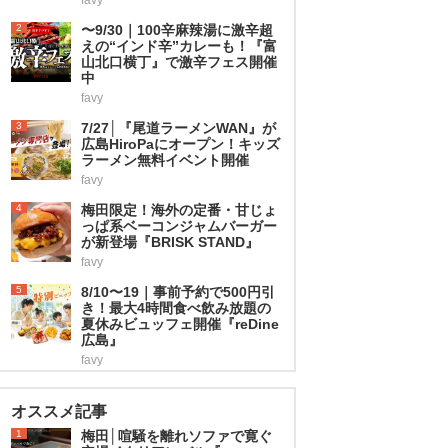
2
〜9/30｜100辛麻辣湯に激辛超
えの“インド辛”カレーも！『富
山北口横丁』で激辛フェス開催
中
favy
3
7/27│『尾道ラーメンWAN』が
広島HiroPaにオープン！キッズ
ラーメン無料イベント開催
favy
4
梅田限定！海外の定番・甘じょ
っぱ系ベーコンジャムバーガー
が新登場『BRISK STAND』
favy
5
8/10〜19｜事前予約で500円引
き！最大4時間食べ飲み放題の
夏休みビュッフェ開催『reDine
広島』
favy
オススメ記事
1
梅田│喧騒を離れソファで寛ぐ