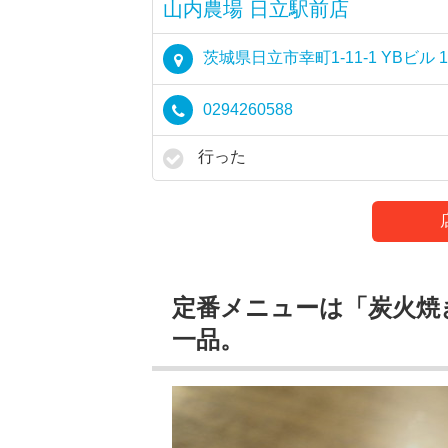
山内農場 日立駅前店
茨城県日立市幸町1-11-1 YBビル 
0294260588
行った
定番メニューは「炭火焼
一品。