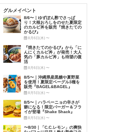
グルメイベント
8/6〜｜ゆずぽん酢でさっぱ
り！大根おろしをのせた夏限定
のカルビ丼を販売『焼きたての
かるび』
8月6日(木) 〜
『焼きたてのかるび』から「に
んにくカルビ丼」が発売！大人
気の「豚カルビ丼」も待望の復
活
8月6日(木) 〜
8/5〜｜沖縄県産黒糖や夏野菜
を使用！夏限定ベーグル3種を
販売『BAGEL&BAGEL』
8月5日(水) 〜
8/5〜｜ハラペーニョの辛さが
癖になる！限定バーガー＆フラ
イが登場『Shake Shack』
8月5日(水) 〜
〜8/30｜「C.C.レモン」の爽快
なパフェに注目！飲む新作フラ