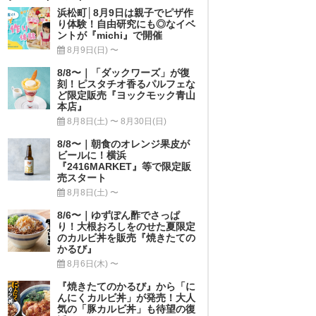
浜松町│8月9日は親子でピザ作
り体験！自由研究にも◎なイベ
ントが『michi』で開催
8月9日(日) 〜
8/8〜｜「ダックワーズ」が復
刻！ピスタチオ香るパルフェな
ど限定販売『ヨックモック青山
本店』
8月8日(土) 〜 8月30日(日)
8/8〜｜朝食のオレンジ果皮が
ビールに！横浜
『2416MARKET』等で限定販
売スタート
8月8日(土) 〜
8/6〜｜ゆずぽん酢でさっぱ
り！大根おろしをのせた夏限定
のカルビ丼を販売『焼きたての
かるび』
8月6日(木) 〜
『焼きたてのかるび』から「に
んにくカルビ丼」が発売！大人
気の「豚カルビ丼」も待望の復