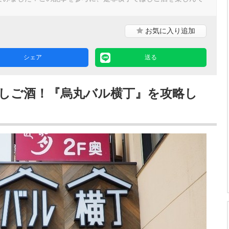
！
お気に入り
追加
シェア
送る
はしご酒！『烏丸バル横丁』を攻略し