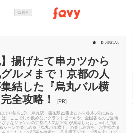
0
お気に入り
丸】揚げたて串カツから
地グルメまで！京都の人
が集結した『烏丸バル横
を完全攻略！
[PR]
口より徒歩1分、烏丸駅・四条駅21番出口から徒歩5分にある
』は、ここでしか飲めないクラフトビールや、全国各地のご当地
まざまなジャンルの京都の人気店10店が集結したおしゃれな“横
ゆるシーンで楽しめる『烏丸バル横丁』の楽しみ方を、お客様のタ
てみました！この記事を参考に、是非横丁ではしご酒を楽しんで