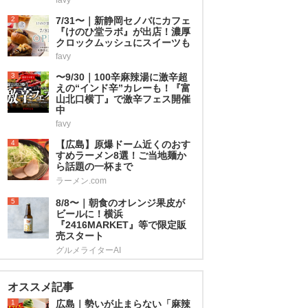
2
7/31〜｜新静岡セノバにカフェ
『けのひ堂ラボ』が出店！濃厚
クロックムッシュにスイーツも
favy
3
〜9/30｜100辛麻辣湯に激辛超
えの“インド辛”カレーも！『富
山北口横丁』で激辛フェス開催
中
favy
4
【広島】原爆ドーム近くのおす
すめラーメン8選！ご当地麺か
ら話題の一杯まで
ラーメン.com
5
8/8〜｜朝食のオレンジ果皮が
ビールに！横浜
『2416MARKET』等で限定販
売スタート
グルメライターAI
オススメ記事
1
広島｜勢いが止まらない「麻辣