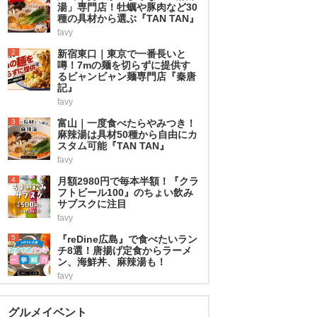
湯」専門店！牡蠣や豚肉など30
種の具材から選ぶ『TAN TAN』
favy
2
新宿東口｜東京で一番長いと
噂！7mの麺を切らずに提供す
るビャンビャン麺専門店『秦唐
記』
favy
3
富山｜一度食べたらやみつき！
麻辣湯は具材50種から自由にカ
スタム可能『TAN TAN』
favy
4
月額2980円で毎本半額！『クラ
フトビール100』のちょい飲み
サブスクに注目
favy
5
『reDine広島』で食べたいラン
チ8選！唐揚げ定食からラーメ
ン、海鮮丼、麻辣湯も！
favy
グルメイベント