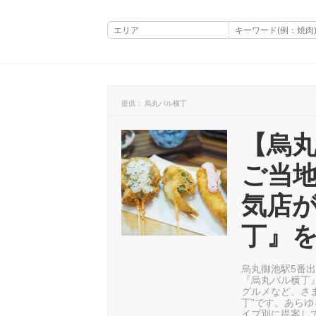
提供： 烏丸バル横丁
【烏
ご当
気店
丁』
烏丸御池駅5番出
『烏丸バル横丁
グルメなど、さ
丁”です。あら
イプ別に提案し