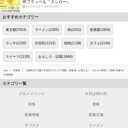
作フラッペも『スシロー』
8月5日(水) 〜 8月30日(日)
おすすめカテゴリー
東京都(7553)
ラーメン(2305)
肉(2252)
居酒屋(1804)
ランチ(1226)
渋谷区(1215)
焼肉(1138)
カフェ(1130)
スイーツ(1130)
おもしろ・話題(1064)
favy
居酒屋
【柏西口】佐藤です宣言でプレミア焼酎「佐藤 黒」が貰える！『さかなや道場』で国民“佐藤”化
計画開催
カテゴリ一覧
グルメイベント
今日は何の日
特集
連載
新着情報
新着店舗
サブスク
ラーメン