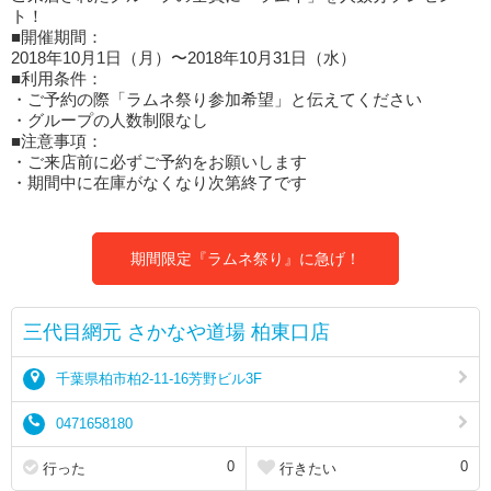
ト！
■開催期間：
2018年10月1日（月）〜2018年10月31日（水）
■利用条件：
・ご予約の際「ラムネ祭り参加希望」と伝えてください
・グループの人数制限なし
■注意事項：
・ご来店前に必ずご予約をお願いします
・期間中に在庫がなくなり次第終了です
期間限定『ラムネ祭り』に急げ！
三代目網元 さかなや道場 柏東口店
千葉県柏市柏2-11-16芳野ビル3F
0471658180
0
0
行った
行きたい