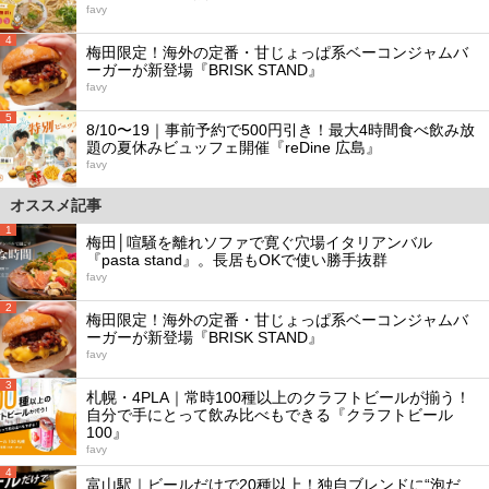
favy
4
梅田限定！海外の定番・甘じょっぱ系ベーコンジャムバ
ーガーが新登場『BRISK STAND』
favy
5
8/10〜19｜事前予約で500円引き！最大4時間食べ飲み放
題の夏休みビュッフェ開催『reDine 広島』
favy
オススメ記事
1
梅田│喧騒を離れソファで寛ぐ穴場イタリアンバル
『pasta stand』。長居もOKで使い勝手抜群
favy
2
梅田限定！海外の定番・甘じょっぱ系ベーコンジャムバ
ーガーが新登場『BRISK STAND』
favy
3
札幌・4PLA｜常時100種以上のクラフトビールが揃う！
自分で手にとって飲み比べもできる『クラフトビール
100』
favy
4
富山駅｜ビールだけで20種以上！独自ブレンドに“泡だ