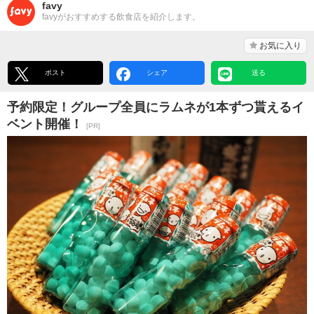
favy
favyがおすすめする飲食店を紹介します。
お気に入り
ポスト
シェア
送る
予約限定！グループ全員にラムネが1本ずつ貰えるイ
ベント開催！
[PR]