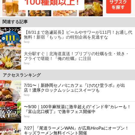
関連する記事
【8/31まで急遽延長】ビールやサワーが111円！お通し代
無料！新宿『もッち』の特別企画を見逃すな
favy
大分駅すぐ｜北海道直送！プリプリの牡蠣を生・焼き・
フライで堪能！『俺の牡蠣』に注目
favy
アクセスランキング
1
7/31〜｜新静岡セノバにカフェ『けのひ堂ラボ』が出
店！濃厚クロックムッシュにスイーツも
favy
2
〜9/30｜100辛麻辣湯に激辛超えの“インド辛”カレーも！
『富山北口横丁』で激辛フェス開催中
favy
3
7/27│『尾道ラーメンWAN』が広島HiroPaにオープン！
キッズラーメン無料イベント開催