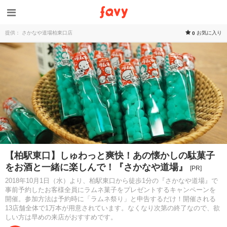
提供： さかなや道場柏東口店
お気に入り
0
【柏駅東口】しゅわっと爽快！あの懐かしの駄菓子
をお酒と一緒に楽しんで！『さかなや道場』
[PR]
2018年10月1日（水）より、柏駅東口から徒歩1分の『さかなや道場』で
事前予約したお客様全員にラムネ菓子をプレゼントするキャンペーンを
開催。参加方法は予約時に「ラムネ祭り」と申告するだけ！開催される
13店舗全体で1万本が用意されています。なくなり次第の終了なので、欲
しい方は早めの来店がおすすめです。