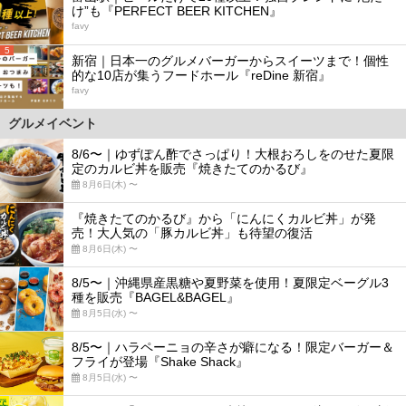
け”も『PERFECT BEER KITCHEN』
favy
5
新宿｜日本一のグルメバーガーからスイーツまで！個性
的な10店が集うフードホール『reDine 新宿』
favy
グルメイベント
8/6〜｜ゆずぽん酢でさっぱり！大根おろしをのせた夏限
定のカルビ丼を販売『焼きたてのかるび』
8月6日(木) 〜
『焼きたてのかるび』から「にんにくカルビ丼」が発
売！大人気の「豚カルビ丼」も待望の復活
8月6日(木) 〜
8/5〜｜沖縄県産黒糖や夏野菜を使用！夏限定ベーグル3
種を販売『BAGEL&BAGEL』
8月5日(水) 〜
8/5〜｜ハラペーニョの辛さが癖になる！限定バーガー＆
フライが登場『Shake Shack』
8月5日(水) 〜