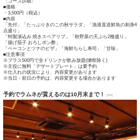
〈コース詳細〉
■価格
・3,500円（税込）
■内容
「先付」「たっぷりきのこの秋サラダ」「漁港直送鮮魚の刺身4
点盛り」
「特製漬込み 焼きスペアリブ」「秋野菜の天ぷら2種盛り」
「揚げ茄子 おろしポン酢」
「ベーコンとツナのピザ」「海鮮ちらし寿司」「甘味」
■注意事項
※プラス500円で全ドリンクが飲み放題(獺祭除く)
※主役に無料「デザートプレート」は要予約
※仕入れの状況により、内容変更があります
※当日・前日の予約は、内容変更する場合があります
予約でラムネが貰えるのは10月末まで！
[PR]