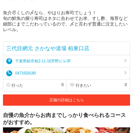
魚介尽くしの〆なら、やはりお寿司でしょう！
旬の鮮魚の握り寿司はネタに合わせてお米、すし酢、海苔など
細部にまでこだわっているので、〆と言わず普通に注文したい
レベル。
三代目網元 さかなや道場 柏東口店
千葉県柏市柏2-11-16芳野ビル3F
0471658180
0
0
行った
行きたい
店舗の詳細はこちら
自慢の魚介からお肉までしっかり食べられるコース
がおすすめ。