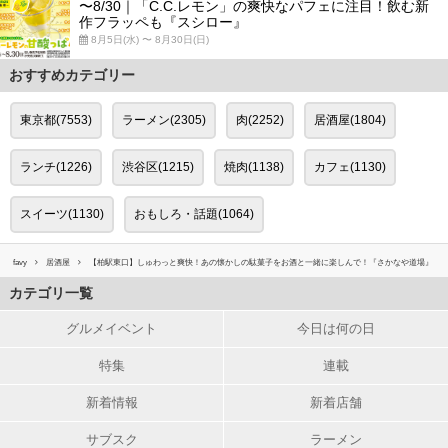
〜8/30｜「C.C.レモン」の爽快なパフェに注目！飲む新
作フラッペも『スシロー』
8月5日(水) 〜 8月30日(日)
おすすめカテゴリー
東京都(7553)
ラーメン(2305)
肉(2252)
居酒屋(1804)
ランチ(1226)
渋谷区(1215)
焼肉(1138)
カフェ(1130)
スイーツ(1130)
おもしろ・話題(1064)
favy
居酒屋
【柏駅東口】しゅわっと爽快！あの懐かしの駄菓子をお酒と一緒に楽しんで！『さかなや道場』
カテゴリ一覧
グルメイベント
今日は何の日
特集
連載
新着情報
新着店舗
サブスク
ラーメン