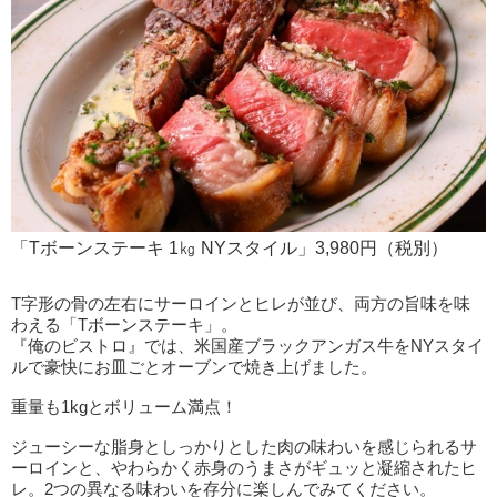
「Tボーンステーキ 1㎏ NYスタイル」3,980円（税別）
T字形の骨の左右にサーロインとヒレが並び、両方の旨味を味
わえる「Tボーンステーキ」。
『俺のビストロ』では、米国産ブラックアンガス牛をNYスタイ
ルで豪快にお皿ごとオーブンで焼き上げました。
重量も1kgとボリューム満点！
ジューシーな脂身としっかりとした肉の味わいを感じられるサ
ーロインと、やわらかく赤身のうまさがギュッと凝縮されたヒ
レ。2つの異なる味わいを存分に楽しんでみてください。