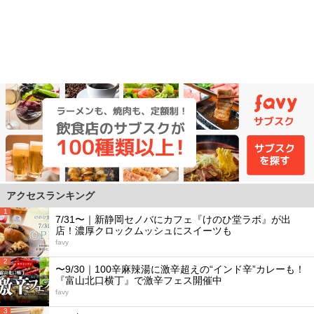
アクセスランキング
1
7/31〜｜新静岡セノバにカフェ『けのひ堂ラボ』が出
店！濃厚クロックムッシュにスイーツも
favy
2
〜9/30｜100辛麻辣湯に激辛超えの“インド辛”カレーも！
『富山北口横丁』で激辛フェス開催中
favy
3