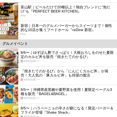
4
富山駅｜ビールだけで20種以上！独自ブレンドに“泡だ
け”も『PERFECT BEER KITCHEN』
favy
5
新宿｜日本一のグルメバーガーからスイーツまで！個性
的な10店が集うフードホール『reDine 新宿』
favy
グルメイベント
8/6〜｜ゆずぽん酢でさっぱり！大根おろしをのせた夏限
定のカルビ丼を販売『焼きたてのかるび』
8月6日(木) 〜
『焼きたてのかるび』から「にんにくカルビ丼」が発
売！大人気の「豚カルビ丼」も待望の復活
8月6日(木) 〜
8/5〜｜沖縄県産黒糖や夏野菜を使用！夏限定ベーグル3
種を販売『BAGEL&BAGEL』
8月5日(水) 〜
8/5〜｜ハラペーニョの辛さが癖になる！限定バーガー＆
フライが登場『Shake Shack』
8月5日(水) 〜