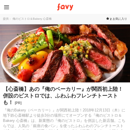
提供： 俺のビストロ＆Bakery 心斎橋
お気に入り
2
【心斎橋】あの『俺のベーカリー』が関西初上陸！
併設のビストロでは、ふわふわフレンチトースト
も！
[PR]
『俺のBakery（ベーカリー）』が関西初上陸！2018年12月13日（木）に
地下鉄心斎橋駅より徒歩3分の場所にてオープンする『俺のビストロ＆
Bakery 心斎橋』は、新業態の『俺のビストロ』を併設した新店舗。こち
らでは、人気の「銀座の食パン」を使ったふわふわのフレンチトースト