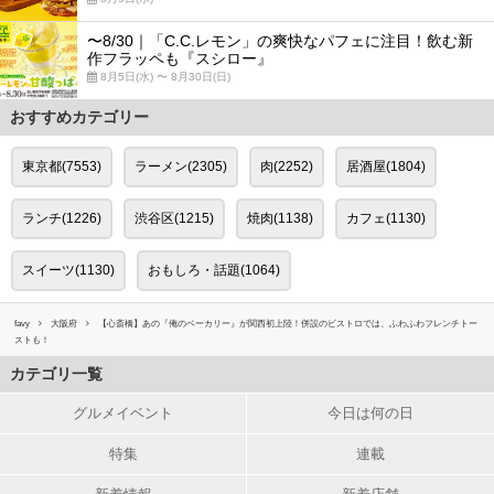
〜8/30｜「C.C.レモン」の爽快なパフェに注目！飲む新
作フラッペも『スシロー』
8月5日(水) 〜 8月30日(日)
おすすめカテゴリー
東京都(7553)
ラーメン(2305)
肉(2252)
居酒屋(1804)
ランチ(1226)
渋谷区(1215)
焼肉(1138)
カフェ(1130)
スイーツ(1130)
おもしろ・話題(1064)
favy
大阪府
【心斎橋】あの『俺のベーカリー』が関西初上陸！併設のビストロでは、ふわふわフレンチトー
ストも！
カテゴリ一覧
グルメイベント
今日は何の日
特集
連載