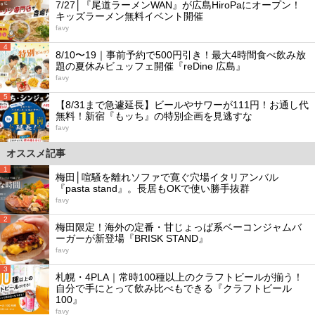
7/27│『尾道ラーメンWAN』が広島HiroPaにオープン！
キッズラーメン無料イベント開催
favy
4
8/10〜19｜事前予約で500円引き！最大4時間食べ飲み放
題の夏休みビュッフェ開催『reDine 広島』
favy
5
【8/31まで急遽延長】ビールやサワーが111円！お通し代
無料！新宿『もッち』の特別企画を見逃すな
favy
オススメ記事
1
梅田│喧騒を離れソファで寛ぐ穴場イタリアンバル
『pasta stand』。長居もOKで使い勝手抜群
favy
2
梅田限定！海外の定番・甘じょっぱ系ベーコンジャムバ
ーガーが新登場『BRISK STAND』
favy
3
札幌・4PLA｜常時100種以上のクラフトビールが揃う！
自分で手にとって飲み比べもできる『クラフトビール
100』
favy