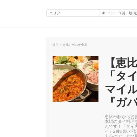
提供： 恵比寿ガパオ食堂
【恵
「タ
マイ
『ガ
恵比寿駅から徒
本場のタイ料理
んです！「タイ
イ」2種の味が
えるので、ぜひ