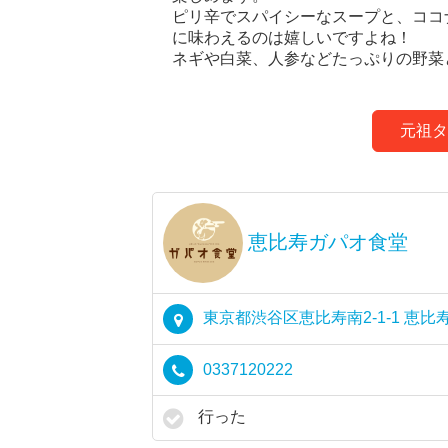
ピリ辛でスパイシーなスープと、ココ
に味わえるのは嬉しいですよね！
ネギや白菜、人参などたっぷりの野菜
元祖タ
恵比寿ガパオ食堂
東京都渋谷区恵比寿南2-1-1 恵比
0337120222
行った