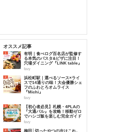
オススメ記事
1
有明｜食べログ百名店が監修す
る本気のパスタ&ピザに注目！
穴場ダイニング『LINK table』
favy
2
浜松町駅｜選べるソース×ライ
スで14通りの味！大会優勝シェ
フのふわとろオムライス
『Michi』
favy
3
【初心者必見】札幌・4PLAの
『大通バル』を攻略！移動ゼロ
でハシゴ飯を楽しむ完全ガイド
favy
4
梅田│切ったやつの次はこれ。