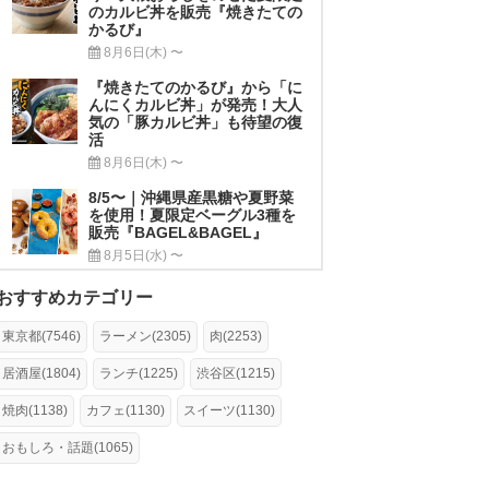
のカルビ丼を販売『焼きたての
かるび』
8月6日(木) 〜
『焼きたてのかるび』から「に
んにくカルビ丼」が発売！大人
気の「豚カルビ丼」も待望の復
活
8月6日(木) 〜
8/5〜｜沖縄県産黒糖や夏野菜
を使用！夏限定ベーグル3種を
販売『BAGEL&BAGEL』
8月5日(水) 〜
おすすめカテゴリー
東京都(7546)
ラーメン(2305)
肉(2253)
居酒屋(1804)
ランチ(1225)
渋谷区(1215)
焼肉(1138)
カフェ(1130)
スイーツ(1130)
おもしろ・話題(1065)