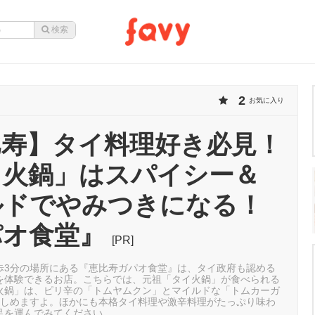
2
お気に入り
比寿】タイ料理好き必見！
イ火鍋」はスパイシー＆
ルドでやみつきになる！
パオ食堂』
[PR]
歩3分の場所にある『恵比寿ガパオ食堂』は、タイ政府も認める
を体験できるお店。こちらでは、元祖「タイ火鍋」が食べられる
火鍋」は、ピリ辛の「トムヤムクン」とマイルドな「トムカーガ
楽しめますよ。ほかにも本格タイ料理や激辛料理がたっぷり味わ
足を運んでみてください。