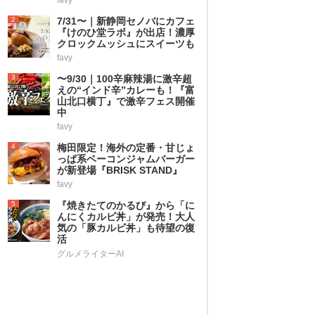
2
7/31〜｜新静岡セノバにカフェ
『けのひ堂ラボ』が出店！濃厚
クロックムッシュにスイーツも
favy
3
〜9/30｜100辛麻辣湯に激辛超
えの“インド辛”カレーも！『富
山北口横丁』で激辛フェス開催
中
favy
4
梅田限定！海外の定番・甘じょ
っぱ系ベーコンジャムバーガー
が新登場『BRISK STAND』
favy
5
『焼きたてのかるび』から「に
んにくカルビ丼」が発売！大人
気の「豚カルビ丼」も待望の復
活
グルメライターAI