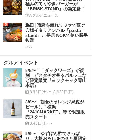
極みのてりやきバーガーが
『BRISK STAND』の新定番！
favyグルメニュース
5
梅田│喧騒を離れソファで寛ぐ
穴場イタリアンバル『pasta
stand』。長居もOKで使い勝手
抜群
favy
グルメイベント
8/8〜｜「ダックワーズ」が復
刻！ピスタチオ香るパルフェな
ど限定販売『ヨックモック青山
本店』
8月8日(土) 〜 8月30日(日)
8/8〜｜朝食のオレンジ果皮が
ビールに！横浜
『2416MARKET』等で限定販
売スタート
8月8日(土) 〜
8/6〜｜ゆずぽん酢でさっぱ
り！大根おろしをのせた夏限定