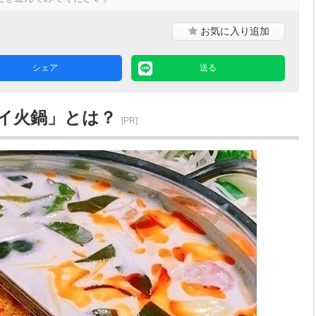
お気に入り
追加
シェア
送る
イ火鍋」とは？
[PR]