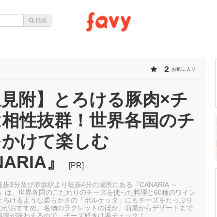
2
お気に入り
見附】とろける豚肉×チ
は相性抜群！世界各国のチ
をかけて楽しむ
NARIA』
[PR]
歩3分及び赤坂駅より徒歩4分の場所にある『CANARIA ～
ning～』は、世界各国のこだわりのチーズを使った料理と60種のワイン
とろけるような柔らかさの「ポルケッタ」にもチーズをたっぷり
のがおすすめ。名物のラクレットのほか、前菜からデザートまで
料理が味わえるので、チーズ好きは要チェック！