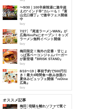
2
〜9/30｜100辛麻辣湯に激辛超
えの“インド辛”カレーも！『富
山北口横丁』で激辛フェス開催
中
favy
3
7/27│『尾道ラーメンWAN』が
広島HiroPaにオープン！キッズ
ラーメン無料イベント開催
favy
4
梅田限定！海外の定番・甘じょ
っぱ系ベーコンジャムバーガー
が新登場『BRISK STAND』
favy
5
8/10〜19｜事前予約で500円引
き！最大4時間食べ飲み放題の
夏休みビュッフェ開催『reDine
広島』
favy
オススメ記事
1
梅田│喧騒を離れソファで寛ぐ