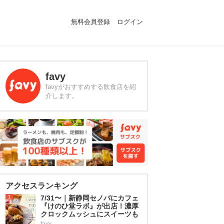
無料会員登録
ログイン
favy
favyがおすすめする飲食店を紹
介します。
アクセスランキング
1
7/31〜｜新静岡セノバにカフェ
『けのひ堂ラボ』が出店！濃厚
クロックムッシュにスイーツも
favy