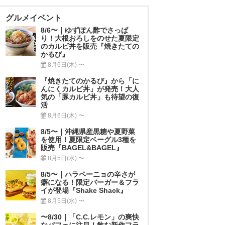
グルメイベント
8/6〜｜ゆずぽん酢でさっぱ
り！大根おろしをのせた夏限定
のカルビ丼を販売『焼きたての
かるび』
8月6日(木) 〜
『焼きたてのかるび』から「に
んにくカルビ丼」が発売！大人
気の「豚カルビ丼」も待望の復
活
8月6日(木) 〜
8/5〜｜沖縄県産黒糖や夏野菜
を使用！夏限定ベーグル3種を
販売『BAGEL&BAGEL』
8月5日(水) 〜
8/5〜｜ハラペーニョの辛さが
癖になる！限定バーガー＆フラ
イが登場『Shake Shack』
8月5日(水) 〜
〜8/30｜「C.C.レモン」の爽快
なパフェに注目！飲む新作フラ