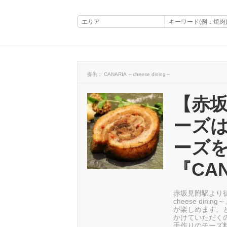
提供： CANARIA ～cheese dining～
【赤坂
ーズ
ーズ
『CA
赤坂見附駅より徒
cheese di
が楽しめます。
かけていただく
手作りのチーズ