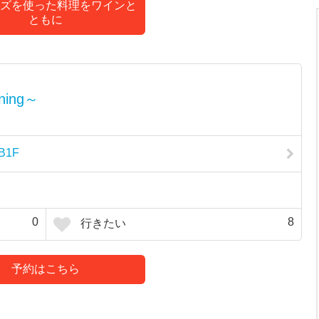
ズを使った料理をワインと
ともに
ning～
B1F
0
8
行きたい
予約はこちら