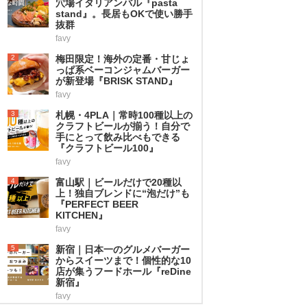
穴場イタリアンバル『pasta
stand』。長居もOKで使い勝手
抜群
favy
2
梅田限定！海外の定番・甘じょ
っぱ系ベーコンジャムバーガー
が新登場『BRISK STAND』
favy
3
札幌・4PLA｜常時100種以上の
クラフトビールが揃う！自分で
手にとって飲み比べもできる
『クラフトビール100』
favy
4
富山駅｜ビールだけで20種以
上！独自ブレンドに“泡だけ”も
『PERFECT BEER
KITCHEN』
favy
5
新宿｜日本一のグルメバーガー
からスイーツまで！個性的な10
店が集うフードホール『reDine
新宿』
favy