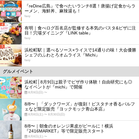
3
『reDine広島』で食べたいランチ8選！唐揚げ定食からラ
ーメン、海鮮丼、麻辣湯も！
favy
4
有明｜食べログ百名店が監修する本気のパスタ&ピザに注
目！穴場ダイニング『LINK table』
favy
5
浜松町駅｜選べるソース×ライスで14通りの味！大会優勝
シェフのふわとろオムライス『Michi』
favy
グルメイベント
浜松町│8月9日は親子でピザ作り体験！自由研究にも◎
なイベントが『michi』で開催
8月9日(日) 〜
8/8〜｜「ダックワーズ」が復刻！ピスタチオ香るパルフ
ェなど限定販売『ヨックモック青山本店』
8月8日(土) 〜 8月30日(日)
8/8〜｜朝食のオレンジ果皮がビールに！横浜
『2416MARKET』等で限定販売スタート
8月8日(土) 〜