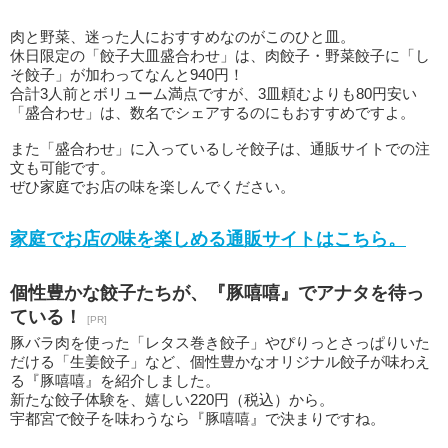
肉と野菜、迷った人におすすめなのがこのひと皿。
休日限定の「餃子大皿盛合わせ」は、肉餃子・野菜餃子に「し
そ餃子」が加わってなんと940円！
合計3人前とボリューム満点ですが、3皿頼むよりも80円安い
「盛合わせ」は、数名でシェアするのにもおすすめですよ。
また「盛合わせ」に入っているしそ餃子は、通販サイトでの注
文も可能です。
ぜひ家庭でお店の味を楽しんでください。
家庭でお店の味を楽しめる通販サイトはこちら。
個性豊かな餃子たちが、『豚嘻嘻』でアナタを待っ
ている！
[PR]
豚バラ肉を使った「レタス巻き餃子」やぴりっとさっぱりいた
だける「生姜餃子」など、個性豊かなオリジナル餃子が味わえ
る『豚嘻嘻』を紹介しました。
新たな餃子体験を、嬉しい220円（税込）から。
宇都宮で餃子を味わうなら『豚嘻嘻』で決まりですね。