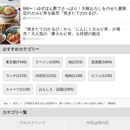
8/6〜｜ゆずぽん酢でさっぱり！大根おろしをのせた夏限
定のカルビ丼を販売『焼きたてのかるび』
8月6日(木) 〜
『焼きたてのかるび』から「にんにくカルビ丼」が発
売！大人気の「豚カルビ丼」も待望の復活
8月6日(木) 〜
おすすめカテゴリー
東京都(7546)
ラーメン(2305)
肉(2253)
居酒屋(1804)
ランチ(1225)
渋谷区(1215)
焼肉(1138)
カフェ(1130)
スイーツ(1130)
おもしろ・話題(1065)
favy
餃子
【宇都宮】餃子がひと皿220円〜。豚バラ肉を〇〇に巻いて食べる変わり種も！『豚嘻嘻』
カテゴリ一覧
グルメイベント
今日は何の日