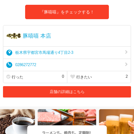
『豚嘻嘻』をチェックする！
豚嘻嘻 本店
栃木県宇都宮市馬場通り4丁目2-3
0286272772
0
2
行った
行きたい
店舗の詳細はこちら