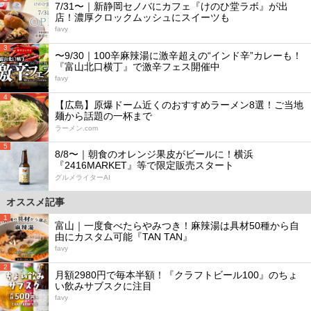
7/31〜｜新静岡セノバにカフェ『けのひ堂ラボ』が出
店！濃厚クロックムッシュにスイーツも
favy
3
〜9/30｜100辛麻辣湯に激辛超えの“インド辛”カレーも！
『富山北口横丁』で激辛フェス開催中
favy
4
【広島】原爆ドーム近くのおすすめラーメン8選！ご当地
麺から話題の一杯まで
ラーメン.com
5
8/8〜｜朝食のオレンジ果皮がビールに！横浜
『2416MARKET』等で限定販売スタート
グルメライターAI
オススメ記事
1
富山｜一度食べたらやみつき！麻辣湯は具材50種から自
由にカスタム可能『TAN TAN』
favy
2
月額2980円で毎本半額！『クラフトビール100』のちょ
い飲みサブスクに注目
favy