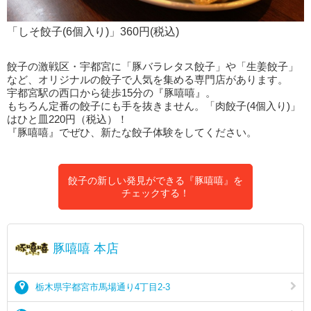
「しそ餃子(6個入り)」360円(税込)
餃子の激戦区・宇都宮に「豚バラレタス餃子」や「生姜餃子」
など、オリジナルの餃子で人気を集める専門店があります。
宇都宮駅の西口から徒歩15分の『豚嘻嘻』。
もちろん定番の餃子にも手を抜きません。「肉餃子(4個入り)」
はひと皿220円（税込）！
『豚嘻嘻』でぜひ、新たな餃子体験をしてください。
餃子の新しい発見ができる『豚嘻嘻』を
チェックする！
豚嘻嘻 本店
栃木県宇都宮市馬場通り4丁目2-3