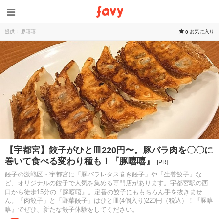
提供： 豚嘻嘻
お気に入り
0
【宇都宮】餃子がひと皿220円〜。豚バラ肉を〇〇に
巻いて食べる変わり種も！『豚嘻嘻』
[PR]
餃子の激戦区・宇都宮に「豚バラレタス巻き餃子」や「生姜餃子」な
ど、オリジナルの餃子で人気を集める専門店があります。宇都宮駅の西
口から徒歩15分の『豚嘻嘻』。定番の餃子にももちろん手を抜きませ
ん。「肉餃子」と「野菜餃子」はひと皿(4個入り)220円（税込）！『豚嘻
嘻』でぜひ、新たな餃子体験をしてください。