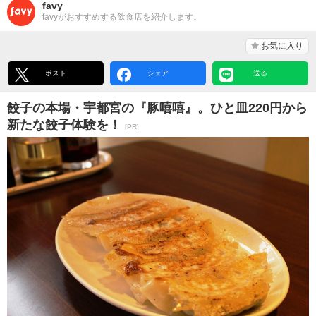
favy
favyがおすすめする飲食店を紹介します。
お気に入り
ポスト
シェア
送る
餃子の本場・宇都宮の『豚嘻嘻』。ひと皿220円から
新たな餃子体験を！
[PR]