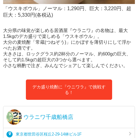
「ウスキボウル」ノーマル：1,290円、巨大：3,220円、超
巨大：5,330円(各税込)
大分県の味覚が楽しめる居酒屋『ウラニワ』の名物は、最大
1.5kgのデカ盛りで楽しめる「ウスキボウル」。
大分の麦焼酎「常蔵(つねぞう)」にかぼすを薄切りにして浮か
べたお酒です。
大きさは、ロックグラス約2杯分のノーマル、約600gの巨大、
そして約1.5kgの超巨大の3つから選べます。
小さな柄酌で注ぎ、みんなでシェアして楽しんでください。
デカ盛り焼酎に『ウニワラ』で挑戦す
る！
ウラニワ千歳船橋店
東京都世田谷区桜丘2-29-14林ビル1F