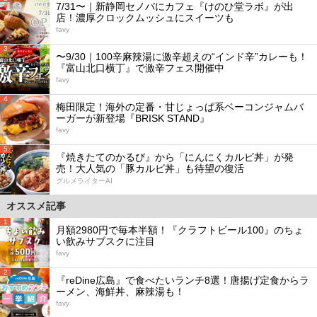
7/31〜｜新静岡セノバにカフェ『けのひ堂ラボ』が出
店！濃厚クロックムッシュにスイーツも
favy
3
〜9/30｜100辛麻辣湯に激辛超えの“インド辛”カレーも！
『富山北口横丁』で激辛フェス開催中
favy
4
梅田限定！海外の定番・甘じょっぱ系ベーコンジャムバ
ーガーが新登場『BRISK STAND』
favy
5
『焼きたてのかるび』から「にんにくカルビ丼」が発
売！大人気の「豚カルビ丼」も待望の復活
グルメライターAI
オススメ記事
1
月額2980円で毎本半額！『クラフトビール100』のちょ
い飲みサブスクに注目
favy
2
『reDine広島』で食べたいランチ8選！唐揚げ定食からラ
ーメン、海鮮丼、麻辣湯も！
favy