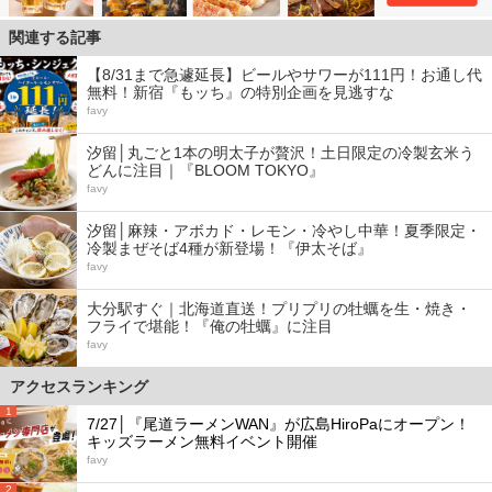
関連する記事
【8/31まで急遽延長】ビールやサワーが111円！お通し代
無料！新宿『もッち』の特別企画を見逃すな
favy
汐留│丸ごと1本の明太子が贅沢！土日限定の冷製玄米う
どんに注目｜『BLOOM TOKYO』
favy
汐留│麻辣・アボカド・レモン・冷やし中華！夏季限定・
冷製まぜそば4種が新登場！『伊太そば』
favy
大分駅すぐ｜北海道直送！プリプリの牡蠣を生・焼き・
フライで堪能！『俺の牡蠣』に注目
favy
アクセスランキング
1
7/27│『尾道ラーメンWAN』が広島HiroPaにオープン！
キッズラーメン無料イベント開催
favy
2