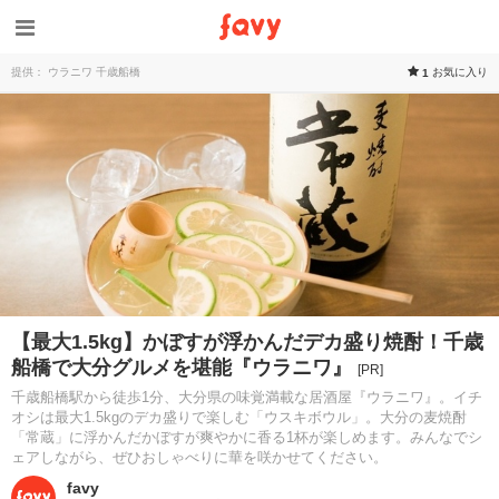
提供： ウラニワ 千歳船橋
お気に入り
1
【最大1.5kg】かぼすが浮かんだデカ盛り焼酎！千歳
船橋で大分グルメを堪能『ウラニワ』
[PR]
千歳船橋駅から徒歩1分、大分県の味覚満載な居酒屋『ウラニワ』。イチ
オシは最大1.5kgのデカ盛りで楽しむ「ウスキボウル」。大分の麦焼酎
「常蔵」に浮かんだかぼすが爽やかに香る1杯が楽しめます。みんなでシ
ェアしながら、ぜひおしゃべりに華を咲かせてください。
favy