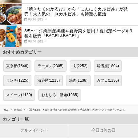
『焼きたてのかるび』から「にんにくカルビ丼」が発
売！大人気の「豚カルビ丼」も待望の復活
8月6日(木) 〜
8/5〜｜沖縄県産黒糖や夏野菜を使用！夏限定ベーグル3
種を販売『BAGEL&BAGEL』
8月5日(水) 〜
おすすめカテゴリー
東京都(7546)
ラーメン(2305)
肉(2253)
居酒屋(1804)
ランチ(1225)
渋谷区(1215)
焼肉(1138)
カフェ(1130)
スイーツ(1130)
おもしろ・話題(1065)
favy
東京都
【最大1.5kg】かぼすが浮かんだデカ盛り焼酎！千歳船橋で大分グルメを堪能『ウラニワ』
カテゴリ一覧
グルメイベント
今日は何の日