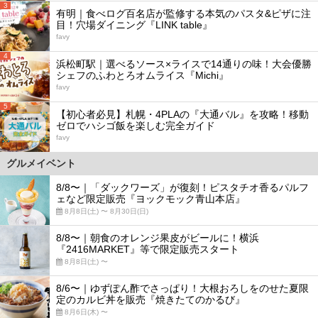
3
有明｜食べログ百名店が監修する本気のパスタ&ピザに注
目！穴場ダイニング『LINK table』
favy
4
浜松町駅｜選べるソース×ライスで14通りの味！大会優勝
シェフのふわとろオムライス『Michi』
favy
5
【初心者必見】札幌・4PLAの『大通バル』を攻略！移動
ゼロでハシゴ飯を楽しむ完全ガイド
favy
グルメイベント
8/8〜｜「ダックワーズ」が復刻！ピスタチオ香るパルフ
ェなど限定販売『ヨックモック青山本店』
8月8日(土) 〜 8月30日(日)
8/8〜｜朝食のオレンジ果皮がビールに！横浜
『2416MARKET』等で限定販売スタート
8月8日(土) 〜
8/6〜｜ゆずぽん酢でさっぱり！大根おろしをのせた夏限
定のカルビ丼を販売『焼きたてのかるび』
8月6日(木) 〜