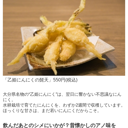
「乙姫にんにくの髭天」550円(税込)
大分県名物の“乙姫にんにく”は、翌日に響かない不思議なにん
にく。
水耕栽培で育てたにんにくを、わずか2週間で収穫しています。
ほっくりな甘さは、まだ若いにんにくだからこそ。
飲んだあとのシメにいかが？昔懐かしのアノ味を