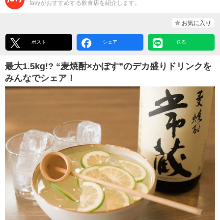
favyがおすすめする飲食店を紹介します。
お気に入り
ポスト
シェア
送る
最大1.5kg!? “麦焼酎×かぼす”のデカ盛りドリンクを
みんなでシェア！