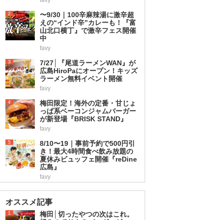
2
〜9/30｜100辛麻辣湯に激辛超
えの“インド辛”カレーも！『富
山北口横丁』で激辛フェス開催
中
favy
3
7/27│『尾道ラーメンWAN』が
広島HiroPaにオープン！キッズ
ラーメン無料イベント開催
favy
4
梅田限定！海外の定番・甘じょ
っぱ系ベーコンジャムバーガー
が新登場『BRISK STAND』
favy
5
8/10〜19｜事前予約で500円引
き！最大4時間食べ飲み放題の
夏休みビュッフェ開催『reDine
広島』
favy
オススメ記事
1
梅田│切ったやつの次はこれ。