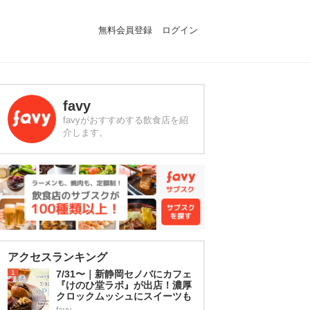
無料会員登録
ログイン
favy
favyがおすすめする飲食店を紹
介します。
アクセスランキング
1
7/31〜｜新静岡セノバにカフェ
『けのひ堂ラボ』が出店！濃厚
クロックムッシュにスイーツも
favy