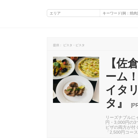
提供： ピスタ・ピスタ
【佐倉
ーム
イタ
タ』
[P
リーズナブルにイ
円・3,000円
ピザの両方が付
「2,500円コ