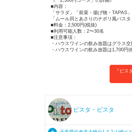
《「2,500円コース」の詳細》
■内容：
「サラダ」「前菜・揚げ物・TAPA
「ムール貝とあさりのナポリ風パスタ
■料金：2,500円(税抜)
■利用可能人数：2〜30名
■注意事項：
・ハウスワインの飲み放題はグラス交
・ハウスワインの飲み放題は1,700
『ピス
ピスタ・ピスタ
千葉県佐倉市大崎台1-4-2 山崎ビル