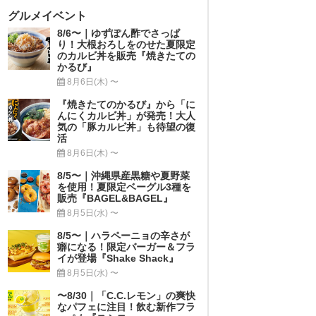
グルメイベント
8/6〜｜ゆずぽん酢でさっぱ
り！大根おろしをのせた夏限定
のカルビ丼を販売『焼きたての
かるび』
8月6日(木) 〜
『焼きたてのかるび』から「に
んにくカルビ丼」が発売！大人
気の「豚カルビ丼」も待望の復
活
8月6日(木) 〜
8/5〜｜沖縄県産黒糖や夏野菜
を使用！夏限定ベーグル3種を
販売『BAGEL&BAGEL』
8月5日(水) 〜
8/5〜｜ハラペーニョの辛さが
癖になる！限定バーガー＆フラ
イが登場『Shake Shack』
8月5日(水) 〜
〜8/30｜「C.C.レモン」の爽快
なパフェに注目！飲む新作フラ