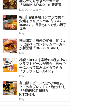
極みのてりやきバーガーが
『BRISK STAND』の新定番！
favyグルメニュース
2
梅田│喧騒を離れソファで寛ぐ
穴場イタリアンバル『pasta
stand』。長居もOKで使い勝手
抜群
favy
3
梅田限定！海外の定番・甘じょ
っぱ系ベーコンジャムバーガー
が新登場『BRISK STAND』
favy
4
札幌・4PLA｜常時100種以上の
クラフトビールが揃う！自分で
手にとって飲み比べもできる
『クラフトビール100』
favy
5
富山駅｜ビールだけで20種以
上！独自ブレンドに“泡だけ”も
『PERFECT BEER
KITCHEN』
favy