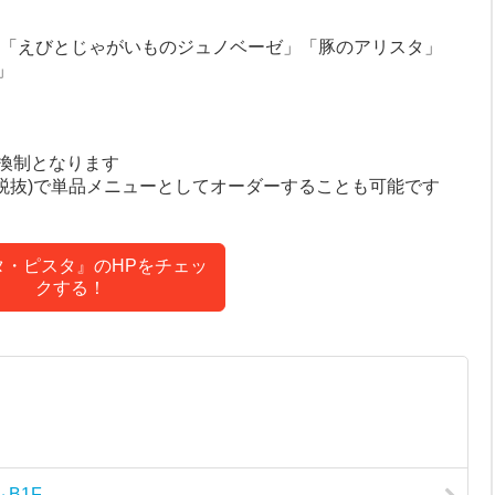
S」「えびとじゃがいものジュノベーゼ」「豚のアリスタ」
」
換制となります
円(税抜)で単品メニューとしてオーダーすることも可能です
タ・ピスタ』のHPをチェッ
クする！
 B1F