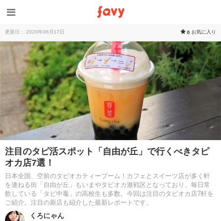
更新日： 2020年06月17日
お気に入り
0
注目のタピ活スポット「自由が丘」で行くべきタピ
オカ店7選！
日本全国、空前のタピオカティーブーム！カフェとスイーツ店が多く軒
を連ねる街「自由が丘」もいまやタピオカ激戦区となっており、毎日常
飲している「タピ中毒」の高校生も多数。今回は注目のタピオカ店7軒を
ご紹介。注目の新店も紹介した最新レポートです。
くろにゃん