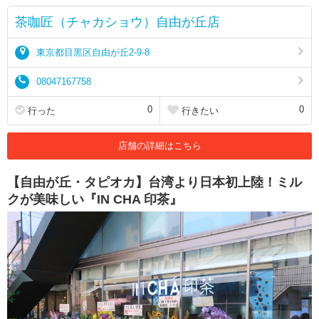
茶咖匠（チャカショウ）自由が丘店
東京都目黒区自由が丘2-9-8
08047167758
0
0
行った
行きたい
店舗の詳細はこちら
【自由が丘・タピオカ】台湾より日本初上陸！ミル
クが美味しい『IN CHA 印茶』