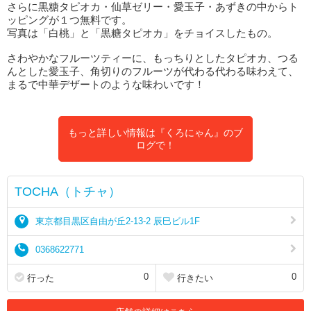
さらに黒糖タピオカ・仙草ゼリー・愛玉子・あずきの中からト
ッピングが１つ無料です。
写真は「白桃」と「黒糖タピオカ」をチョイスしたもの。
さわやかなフルーツティーに、もっちりとしたタピオカ、つる
んとした愛玉子、角切りのフルーツが代わる代わる味わえて、
まるで中華デザートのような味わいです！
もっと詳しい情報は『くろにゃん』のブ
ログで！
TOCHA（トチャ）
東京都目黒区自由が丘2-13-2 辰巳ビル1F
0368622771
0
0
行った
行きたい