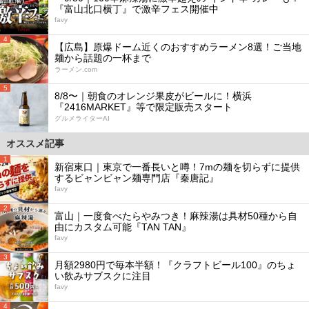
『富山北口横丁』で激辛フェス開催中
favy
4
【広島】原爆ドーム近くのおすすめラーメン8選！ご当地
麺から話題の一杯まで
ラーメン.com
5
8/8〜｜朝食のオレンジ果皮がビールに！横浜
『2416MARKET』等で限定販売スタート
グルメライターAI
オススメ記事
1
新宿東口｜東京で一番長いと噂！7mの麺を切らずに提供
するビャンビャン麺専門店『秦唐記』
favy
2
富山｜一度食べたらやみつき！麻辣湯は具材50種から自
由にカスタム可能『TAN TAN』
favy
3
月額2980円で毎本半額！『クラフトビール100』のちょ
い飲みサブスクに注目
favy
4