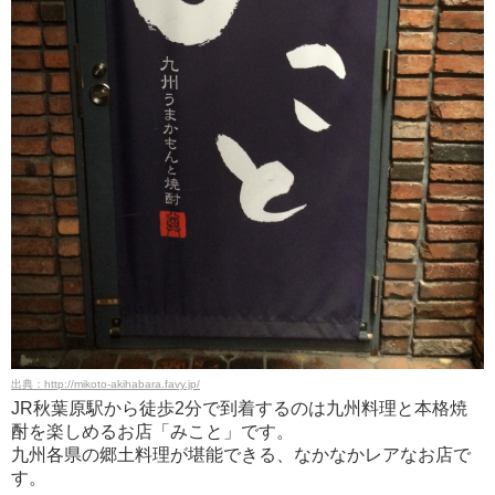
出典：http://mikoto-akihabara.favy.jp/
JR秋葉原駅から徒歩2分で到着するのは九州料理と本格焼
酎を楽しめるお店「みこと」です。
九州各県の郷土料理が堪能できる、なかなかレアなお店で
す。