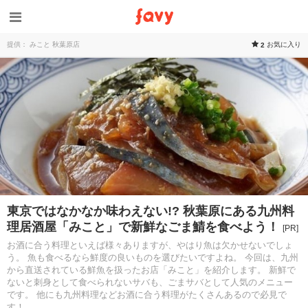
提供： みこと 秋葉原店
お気に入り
2
東京ではなかなか味わえない!? 秋葉原にある九州料
理居酒屋「みこと」で新鮮なごま鯖を食べよう！
[PR]
お酒に合う料理といえば様々ありますが、やはり魚は欠かせないでしょ
う。 魚も食べるなら鮮度の良いものを選びたいですよね。 今回は、九州
から直送されている鮮魚を扱ったお店「みこと」を紹介します。 新鮮で
ないと刺身として食べられないサバも、ごまサバとして人気のメニュー
です。 他にも九州料理などお酒に合う料理がたくさんあるので必見で
す！