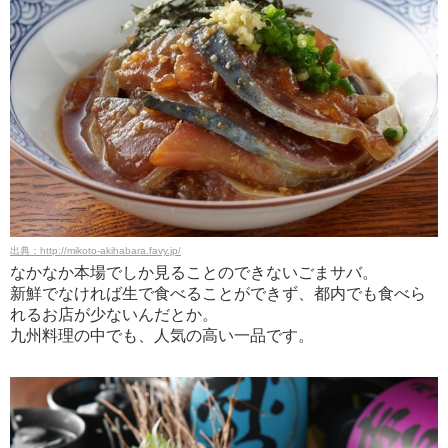
出典：http://mikoto-akihabara.favy.jp/
なかなか本場でしか見ることのできないごまサバ。
新鮮でなければ生で食べることができず、都内でも食べら
れるお店が少ないんだとか。
九州料理の中でも、人気の高い一品です。