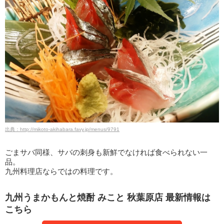
出典：http://mikoto-akihabara.favy.jp/menus/9791
ごまサバ同様、サバの刺身も新鮮でなければ食べられない一
品。
九州料理店ならではの料理です。
九州うまかもんと焼酎 みこと 秋葉原店 最新情報は
こちら