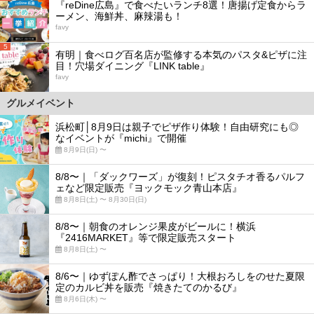
『reDine広島』で食べたいランチ8選！唐揚げ定食からラ
ーメン、海鮮丼、麻辣湯も！
favy
5
有明｜食べログ百名店が監修する本気のパスタ&ピザに注
目！穴場ダイニング『LINK table』
favy
グルメイベント
浜松町│8月9日は親子でピザ作り体験！自由研究にも◎
なイベントが『michi』で開催
8月9日(日) 〜
8/8〜｜「ダックワーズ」が復刻！ピスタチオ香るパルフ
ェなど限定販売『ヨックモック青山本店』
8月8日(土) 〜 8月30日(日)
8/8〜｜朝食のオレンジ果皮がビールに！横浜
『2416MARKET』等で限定販売スタート
8月8日(土) 〜
8/6〜｜ゆずぽん酢でさっぱり！大根おろしをのせた夏限
定のカルビ丼を販売『焼きたてのかるび』
8月6日(木) 〜