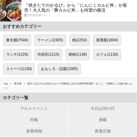
『焼きたてのかるび』から「にんにくカルビ丼」が発
売！大人気の「豚カルビ丼」も待望の復活
8月6日(木) 〜
おすすめカテゴリー
東京都(7546)
ラーメン(2305)
肉(2253)
居酒屋(1804)
ランチ(1225)
渋谷区(1215)
焼肉(1138)
カフェ(1130)
スイーツ(1130)
おもしろ・話題(1065)
favy
東京都
東京ではなかなか味わえない!? 秋葉原にある九州料理居酒屋「みこと」で新鮮なごま鯖を食べよ
う！
カテゴリ一覧
グルメイベント
今日は何の日
特集
連載
新着情報
新着店舗