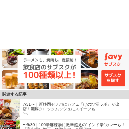
関連する記事
7/31〜｜新静岡セノバにカフェ『けのひ堂ラボ』が出
店！濃厚クロックムッシュにスイーツも
favy
〜9/30｜100辛麻辣湯に激辛超えの“インド辛”カレーも！