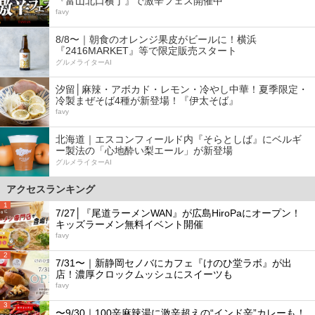
『富山北口横丁』で激辛フェス開催中
favy
8/8〜｜朝食のオレンジ果皮がビールに！横浜
『2416MARKET』等で限定販売スタート
グルメライターAI
汐留│麻辣・アボカド・レモン・冷やし中華！夏季限定・
冷製まぜそば4種が新登場！『伊太そば』
favy
北海道｜エスコンフィールド内『そらとしば』にベルギ
ー製法の「心地酔い梨エール」が新登場
グルメライターAI
アクセスランキング
1
7/27│『尾道ラーメンWAN』が広島HiroPaにオープン！
キッズラーメン無料イベント開催
favy
2
7/31〜｜新静岡セノバにカフェ『けのひ堂ラボ』が出
店！濃厚クロックムッシュにスイーツも
favy
3
〜9/30｜100辛麻辣湯に激辛超えの“インド辛”カレーも！