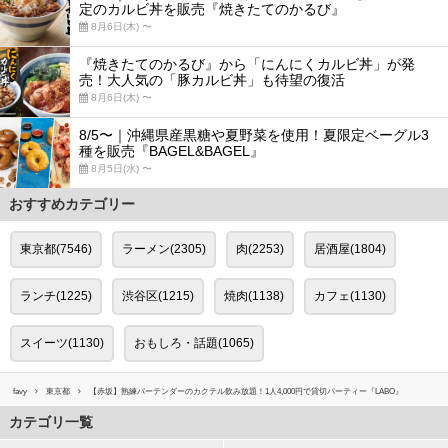
定のカルビ丼を販売『焼きたてのかるび』
8月6日(木) 〜
『焼きたてのかるび』から「にんにくカルビ丼」が発
売！大人気の「豚カルビ丼」も待望の復活
8月6日(木) 〜
8/5〜｜沖縄県産黒糖や夏野菜を使用！夏限定ベーグル3
種を販売『BAGEL&BAGEL』
8月5日(水) 〜
おすすめカテゴリー
東京都(7546)
ラーメン(2305)
肉(2253)
居酒屋(1804)
ランチ(1225)
渋谷区(1215)
焼肉(1138)
カフェ(1130)
スイーツ(1130)
おもしろ・話題(1065)
favy
東京都
【赤坂】熟練バーテンダーのカクテル飲み放題！1人4,000円で貸切パーティー『LABO』
カテゴリ一覧