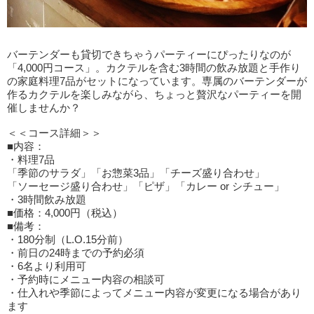
バーテンダーも貸切できちゃうパーティーにぴったりなのが
「4,000円コース」。カクテルを含む3時間の飲み放題と手作り
の家庭料理7品がセットになっています。専属のバーテンダーが
作るカクテルを楽しみながら、ちょっと贅沢なパーティーを開
催しませんか？
＜＜コース詳細＞＞
■内容：
・料理7品
「季節のサラダ」「お惣菜3品」「チーズ盛り合わせ」
「ソーセージ盛り合わせ」「ピザ」「カレー or シチュー」
・3時間飲み放題
■価格：4,000円（税込）
■備考：
・180分制（L.O.15分前）
・前日の24時までの予約必須
・6名より利用可
・予約時にメニュー内容の相談可
・仕入れや季節によってメニュー内容が変更になる場合があり
ます