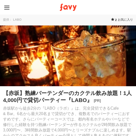
提供： LABO
お気に入り
2
【赤坂】熟練バーテンダーのカクテル飲み放題！1人
4,000円で貸切パーティー『LABO』
[PR]
赤坂駅から徒歩2分の『LABO（ラボ）』は、完全貸切できるCafe
& Bar。6名から最大20名まで貸切ができ、複数名でのパーティーにおす
すめです。さらにパーティーコースでは、都内有名ホテルやバーなどで
修行した経験を持つ熟練バーテンダーが作るカクテルが2時間飲み放題で
3,000円〜、3時間飲み放題で4,000円〜とリーズナブルに楽しめます。駅
からのアクセスも良くパーティー会場として仲間と集まるのに便利です