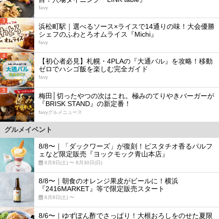
favy
3
浜松町駅｜選べるソース×ライスで14通りの味！大会優勝
シェフのふわとろオムライス『Michi』
favy
4
【初心者必見】札幌・4PLAの『大通バル』を攻略！移動
ゼロでハシゴ飯を楽しむ完全ガイド
favy
5
梅田│切ったやつの次はこれ。極みのてりやきバーガーが
『BRISK STAND』の新定番！
favyグルメニュース
グルメイベント
8/8〜｜「ダックワーズ」が復刻！ピスタチオ香るパルフ
ェなど限定販売『ヨックモック青山本店』
8月8日(土) 〜 8月30日(日)
8/8〜｜朝食のオレンジ果皮がビールに！横浜
『2416MARKET』等で限定販売スタート
8月8日(土) 〜
8/6〜｜ゆずぽん酢でさっぱり！大根おろしをのせた夏限