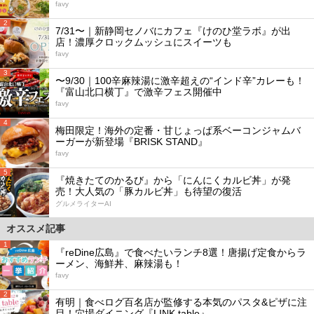
favy
2
7/31〜｜新静岡セノバにカフェ『けのひ堂ラボ』が出
店！濃厚クロックムッシュにスイーツも
favy
3
〜9/30｜100辛麻辣湯に激辛超えの“インド辛”カレーも！
『富山北口横丁』で激辛フェス開催中
favy
4
梅田限定！海外の定番・甘じょっぱ系ベーコンジャムバ
ーガーが新登場『BRISK STAND』
favy
5
『焼きたてのかるび』から「にんにくカルビ丼」が発
売！大人気の「豚カルビ丼」も待望の復活
グルメライターAI
オススメ記事
1
『reDine広島』で食べたいランチ8選！唐揚げ定食からラ
ーメン、海鮮丼、麻辣湯も！
favy
2
有明｜食べログ百名店が監修する本気のパスタ&ピザに注
目！穴場ダイニング『LINK table』