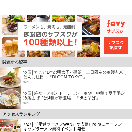
関連する記事
汐留│丸ごと1本の明太子が贅沢！土日限定の冷製玄米う
どんに注目｜『BLOOM TOKYO』
favy
汐留│麻辣・アボカド・レモン・冷やし中華！夏季限定・
冷製まぜそば4種が新登場！『伊太そば』
favy
アクセスランキング
1
7/27│『尾道ラーメンWAN』が広島HiroPaにオープン！
キッズラーメン無料イベント開催