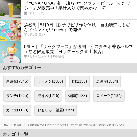
『YONA YONA』初！凍らせたクラフトビール「すだッ
シー」が販売中！果汁入りで爽やかな一杯
8月10日(月) 〜
浜松町│8月9日は親子でピザ作り体験！自由研究にも◎
なイベントが『michi』で開催
8月9日(日) 〜
8/8〜｜「ダックワーズ」が復刻！ピスタチオ香るパルフ
ェなど限定販売『ヨックモック青山本店』
8月8日(土) 〜 8月30日(日)
おすすめカテゴリー
東京都(7546)
ラーメン(2305)
肉(2253)
居酒屋(1804)
ランチ(1225)
渋谷区(1215)
焼肉(1138)
スイーツ(1134)
カフェ(1130)
おもしろ・話題(1065)
favy
東京都
※閉店※ローストビーフもたっぷり！中野『竹麓らーめん』は“牛肉のダシ感”がすごい！
カテゴリ一覧