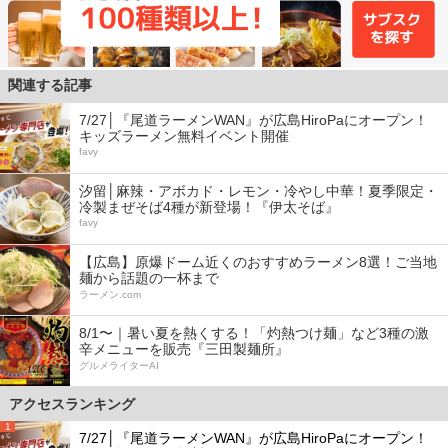
関連する記事
7/27│『尾道ラーメンWAN』が広島HiroPaにオープン！
キッズラーメン無料イベント開催
favy
汐留│麻辣・アボカド・レモン・冷やし中華！夏季限定・
冷製まぜそば4種が新登場！『伊太そば』
favy
【広島】原爆ドーム近くのおすすめラーメン8選！ご当地
麺から話題の一杯まで
ラーメン.com
8/1〜｜暑い夏を熱くする！「灼熱つけ麺」など3種の激
辛メニューを販売『三田製麺所』
グルメライターAI
アクセスランキング
1
7/27│『尾道ラーメンWAN』が広島HiroPaにオープン！