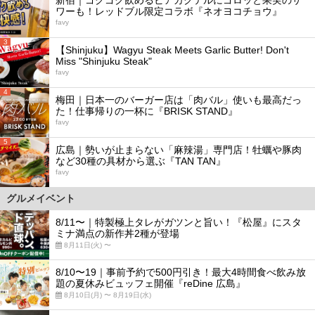
ワーも！レッドブル限定コラボ『ネオヨコチョウ』
favy
3
【Shinjuku】Wagyu Steak Meets Garlic Butter! Don't
Miss "Shinjuku Steak"
favy
4
梅田｜日本一のバーガー店は「肉バル」使いも最高だっ
た！仕事帰りの一杯に『BRISK STAND』
favy
5
広島｜勢いが止まらない「麻辣湯」専門店！牡蠣や豚肉
など30種の具材から選ぶ『TAN TAN』
favy
グルメイベント
8/11〜｜特製極上タレがガツンと旨い！『松屋』にスタ
ミナ満点の新作丼2種が登場
8月11日(火) 〜
8/10〜19｜事前予約で500円引き！最大4時間食べ飲み放
題の夏休みビュッフェ開催『reDine 広島』
8月10日(月) 〜 8月19日(水)