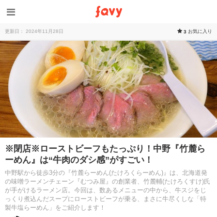
更新日： 2024年11月28日
お気に入り
3
※閉店※ローストビーフもたっぷり！中野『竹麓ら
ーめん』は“牛肉のダシ感”がすごい！
中野駅から徒歩3分の『竹麓らーめん(たけろくらーめん)』は、北海道発
の味噌ラーメンチェーン『むつみ屋』の創業者、竹麓輔(たけろくすけ)氏
が手がけるラーメン店。今回は、数あるメニューの中から、牛スジをじ
っくり煮込んだスープにローストビーフが乗る、まさに牛尽くしな「特
製牛塩らーめん」をご紹介します！