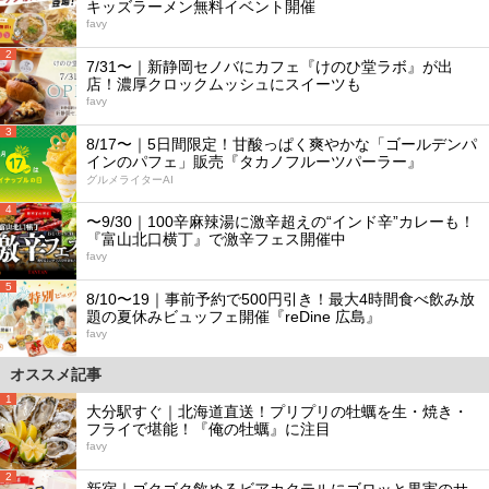
キッズラーメン無料イベント開催
favy
2
7/31〜｜新静岡セノバにカフェ『けのひ堂ラボ』が出
店！濃厚クロックムッシュにスイーツも
favy
3
8/17〜｜5日間限定！甘酸っぱく爽やかな「ゴールデンパ
インのパフェ」販売『タカノフルーツパーラー』
グルメライターAI
4
〜9/30｜100辛麻辣湯に激辛超えの“インド辛”カレーも！
『富山北口横丁』で激辛フェス開催中
favy
5
8/10〜19｜事前予約で500円引き！最大4時間食べ飲み放
題の夏休みビュッフェ開催『reDine 広島』
favy
オススメ記事
1
大分駅すぐ｜北海道直送！プリプリの牡蠣を生・焼き・
フライで堪能！『俺の牡蠣』に注目
favy
2
新宿｜ゴクゴク飲めるビアカクテルにゴロッと果実のサ