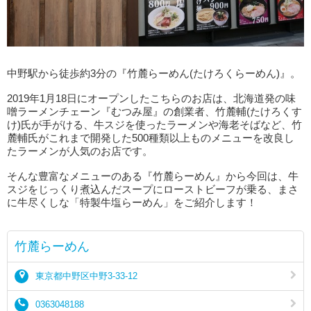
中野駅から徒歩約3分の『竹麓らーめん(たけろくらーめん)』。
2019年1月18日にオープンしたこちらのお店は、北海道発の味
噌ラーメンチェーン『むつみ屋』の創業者、竹麓輔(たけろくす
け)氏が手がける、牛スジを使ったラーメンや海老そばなど、竹
麓輔氏がこれまで開発した500種類以上ものメニューを改良し
たラーメンが人気のお店です。
そんな豊富なメニューのある『竹麓らーめん』から今回は、牛
スジをじっくり煮込んだスープにローストビーフが乗る、まさ
に牛尽くしな「特製牛塩らーめん」をご紹介します！
竹麓らーめん
東京都中野区中野3-33-12
0363048188