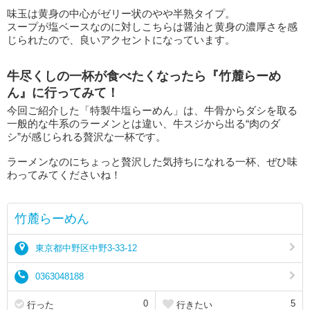
味玉は黄身の中心がゼリー状のやや半熟タイプ。
スープが塩ベースなのに対しこちらは醤油と黄身の濃厚さを感
じられたので、良いアクセントになっています。
牛尽くしの一杯が食べたくなったら『竹麓らーめ
ん』に行ってみて！
今回ご紹介した「特製牛塩らーめん」は、牛骨からダシを取る
一般的な牛系のラーメンとは違い、牛スジから出る“肉のダ
シ”が感じられる贅沢な一杯です。
ラーメンなのにちょっと贅沢した気持ちになれる一杯、ぜひ味
わってみてくださいね！
竹麓らーめん
東京都中野区中野3-33-12
0363048188
0
5
行った
行きたい