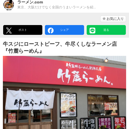
ラーメン.com
東京、大阪だけでなく全国のうまいラーメンを紹...
お気に入り
ポスト
シェア
送る
牛スジにローストビーフ、牛尽くしなラーメン店
『竹麓らーめん』