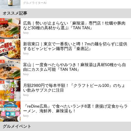
グルメライターAI
オススメ記事
1
広島｜勢いが止まらない「麻辣湯」専門店！牡蠣や豚肉
など30種の具材から選ぶ『TAN TAN』
favy
2
新宿東口｜東京で一番長いと噂！7mの麺を切らずに提供
するビャンビャン麺専門店『秦唐記』
favy
3
富山｜一度食べたらやみつき！麻辣湯は具材50種から自
由にカスタム可能『TAN TAN』
favy
4
月額2980円で毎本半額！『クラフトビール100』のちょ
い飲みサブスクに注目
favy
5
『reDine広島』で食べたいランチ8選！唐揚げ定食からラ
ーメン、海鮮丼、麻辣湯も！
favy
グルメイベント