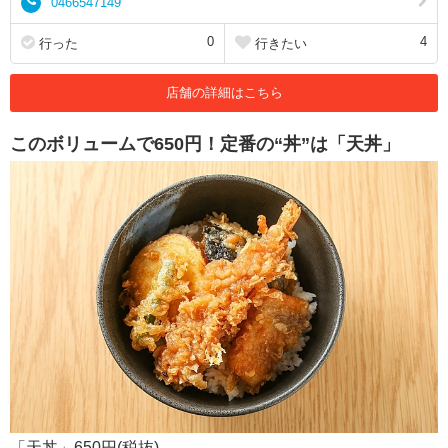
0466547149
0
4
行った
行きたい
店舗の詳細はこちら
このボリュームで650円！定番の“丼”は「天丼」
「天丼」650円(税抜)