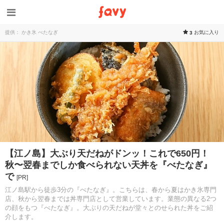
提供： かき氷 べたなぎ
お気に入り
3
【江ノ島】大ぶり天だねがドンッ！これで650円！
秋〜翌春までしか食べられない天丼を『べたなぎ』
で
[PR]
江ノ島駅から徒歩3分の『べたなぎ』。こちらは、春から夏はかき氷専門
店、秋から翌春までは丼専門店として営業しています。業態の異なる2つ
の顔をもつ『べたなぎ』。大ぶりの天だねが堂々とのせられた丼をご紹
介します。