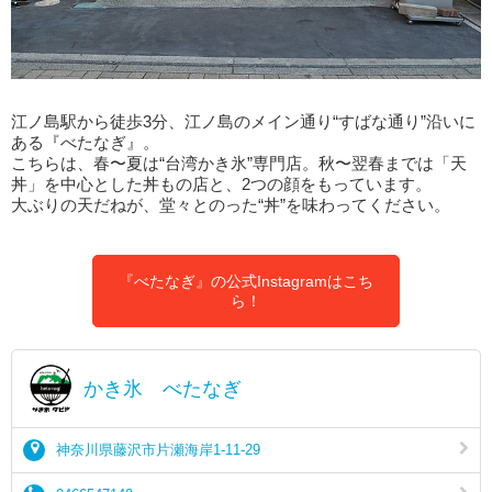
江ノ島駅から徒歩3分、江ノ島のメイン通り“すばな通り”沿いに
ある『べたなぎ』。
こちらは、春〜夏は“台湾かき氷”専門店。秋〜翌春までは「天
丼」を中心とした丼もの店と、2つの顔をもっています。
大ぶりの天だねが、堂々とのった“丼”を味わってください。
『べたなぎ』の公式Instagramはこち
ら！
かき氷 べたなぎ
神奈川県藤沢市片瀬海岸1-11-29