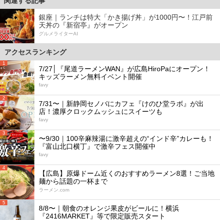
関連する記事
銀座｜ランチは特大「かき揚げ丼」が1000円〜！江戸前
天丼の『新宿亭』がオープン
グルメライターAI
アクセスランキング
1
7/27│『尾道ラーメンWAN』が広島HiroPaにオープン！
キッズラーメン無料イベント開催
favy
2
7/31〜｜新静岡セノバにカフェ『けのひ堂ラボ』が出
店！濃厚クロックムッシュにスイーツも
favy
3
〜9/30｜100辛麻辣湯に激辛超えの“インド辛”カレーも！
『富山北口横丁』で激辛フェス開催中
favy
4
【広島】原爆ドーム近くのおすすめラーメン8選！ご当地
麺から話題の一杯まで
ラーメン.com
5
8/8〜｜朝食のオレンジ果皮がビールに！横浜
『2416MARKET』等で限定販売スタート