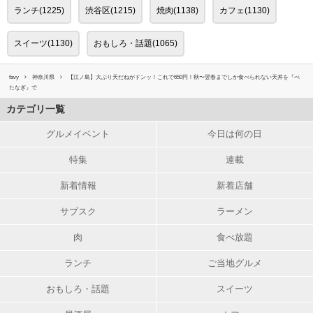
ランチ(1225)
渋谷区(1215)
焼肉(1138)
カフェ(1130)
スイーツ(1130)
おもしろ・話題(1065)
favy
神奈川県
【江ノ島】大ぶり天だねがドンッ！これで650円！秋〜翌春までしか食べられない天丼を『べ
たなぎ』で
カテゴリ一覧
グルメイベント
今日は何の日
特集
連載
新着情報
新着店舗
サブスク
ラーメン
肉
食べ放題
ランチ
ご当地グルメ
おもしろ・話題
スイーツ