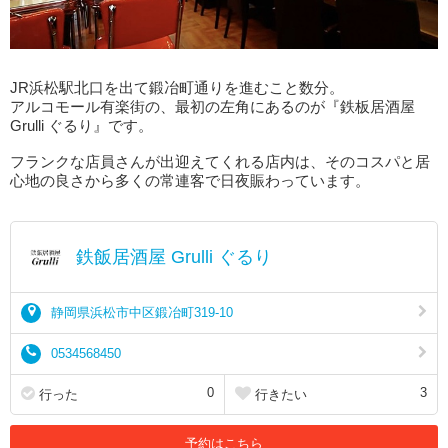
JR浜松駅北口を出て鍛冶町通りを進むこと数分。
アルコモール有楽街の、最初の左角にあるのが『鉄板居酒屋
Grulli ぐるり』です。
フランクな店員さんが出迎えてくれる店内は、そのコスパと居
心地の良さから多くの常連客で日夜賑わっています。
鉄飯居酒屋 Grulli ぐるり
静岡県浜松市中区鍛冶町319-10
0534568450
0
3
行った
行きたい
予約はこちら