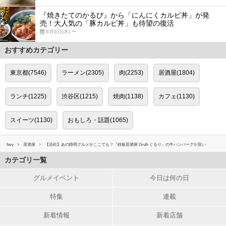
『焼きたてのかるび』から「にんにくカルビ丼」が発
売！大人気の「豚カルビ丼」も待望の復活
8月6日(木) 〜
おすすめカテゴリー
東京都(7546)
ラーメン(2305)
肉(2253)
居酒屋(1804)
ランチ(1225)
渋谷区(1215)
焼肉(1138)
カフェ(1130)
スイーツ(1130)
おもしろ・話題(1065)
favy
居酒屋
【浜松】あの静岡グルメがここでも？『鉄板居酒屋 Grulli ぐるり』の牛ハンバーグが旨い
カテゴリ一覧
グルメイベント
今日は何の日
特集
連載
新着情報
新着店舗