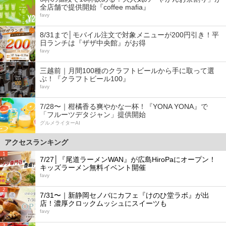
全店舗で提供開始『coffee mafia』
favy
8/31まで│モバイル注文で対象メニューが200円引き！平
日ランチは『ザザ中央館』がお得
favy
三越前｜月間100種のクラフトビールから手に取って選
ぶ！『クラフトビール100』
favy
7/28〜｜柑橘香る爽やかな一杯！『YONA YONA』で
「フルーツデタジャン」提供開始
グルメライターAI
アクセスランキング
1
7/27│『尾道ラーメンWAN』が広島HiroPaにオープン！
キッズラーメン無料イベント開催
favy
2
7/31〜｜新静岡セノバにカフェ『けのひ堂ラボ』が出
店！濃厚クロックムッシュにスイーツも
favy
3