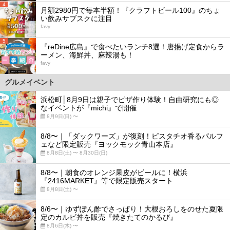
4
月額2980円で毎本半額！『クラフトビール100』のちょ
い飲みサブスクに注目
favy
5
『reDine広島』で食べたいランチ8選！唐揚げ定食からラ
ーメン、海鮮丼、麻辣湯も！
favy
グルメイベント
浜松町│8月9日は親子でピザ作り体験！自由研究にも◎
なイベントが『michi』で開催
8月9日(日) 〜
8/8〜｜「ダックワーズ」が復刻！ピスタチオ香るパルフ
ェなど限定販売『ヨックモック青山本店』
8月8日(土) 〜 8月30日(日)
8/8〜｜朝食のオレンジ果皮がビールに！横浜
『2416MARKET』等で限定販売スタート
8月8日(土) 〜
8/6〜｜ゆずぽん酢でさっぱり！大根おろしをのせた夏限
定のカルビ丼を販売『焼きたてのかるび』
8月6日(木) 〜