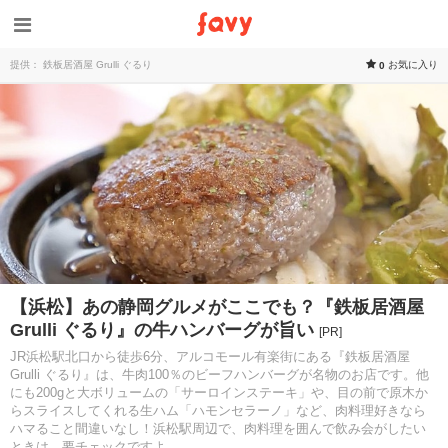
提供： 鉄板居酒屋 Grulli ぐるり
お気に入り
0
【浜松】あの静岡グルメがここでも？『鉄板居酒屋
Grulli ぐるり』の牛ハンバーグが旨い
[PR]
JR浜松駅北口から徒歩6分、アルコモール有楽街にある『鉄板居酒屋
Grulli ぐるり』は、牛肉100％のビーフハンバーグが名物のお店です。他
にも200gと大ボリュームの「サーロインステーキ」や、目の前で原木か
らスライスしてくれる生ハム「ハモンセラーノ」など、肉料理好きなら
ハマること間違いなし！浜松駅周辺で、肉料理を囲んで飲み会がしたい
ときは、要チェックですよ。