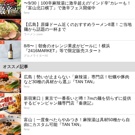
〜9/30｜100辛麻辣湯に激辛超えの“インド辛”カレーも！
『富山北口横丁』で激辛フェス開催中
favy
4
【広島】原爆ドーム近くのおすすめラーメン8選！ご当地
麺から話題の一杯まで
ラーメン.com
5
8/8〜｜朝食のオレンジ果皮がビールに！横浜
『2416MARKET』等で限定販売スタート
グルメライターAI
オススメ記事
1
広島｜勢いが止まらない「麻辣湯」専門店！牡蠣や豚肉
など30種の具材から選ぶ『TAN TAN』
favy
2
新宿東口｜東京で一番長いと噂！7mの麺を切らずに提供
するビャンビャン麺専門店『秦唐記』
favy
3
富山｜一度食べたらやみつき！麻辣湯は具材50種から自
由にカスタム可能『TAN TAN』
favy