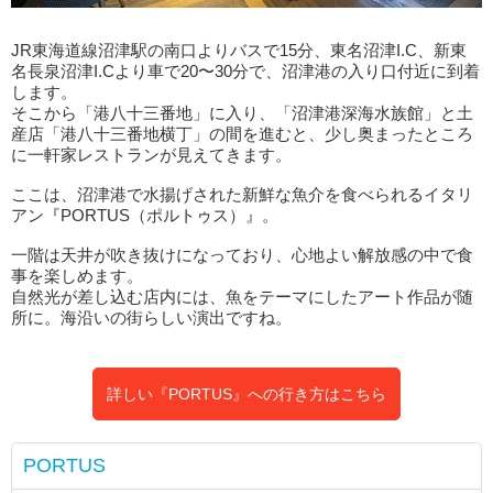
JR東海道線沼津駅の南口よりバスで15分、東名沼津I.C、新東
名長泉沼津I.Cより車で20〜30分で、沼津港の入り口付近に到着
します。
そこから「港八十三番地」に入り、「沼津港深海水族館」と土
産店「港八十三番地横丁」の間を進むと、少し奥まったところ
に一軒家レストランが見えてきます。
ここは、沼津港で水揚げされた新鮮な魚介を食べられるイタリ
アン『PORTUS（ポルトゥス）』。
一階は天井が吹き抜けになっており、心地よい解放感の中で食
事を楽しめます。
自然光が差し込む店内には、魚をテーマにしたアート作品が随
所に。海沿いの街らしい演出ですね。
詳しい『PORTUS』への行き方はこちら
PORTUS