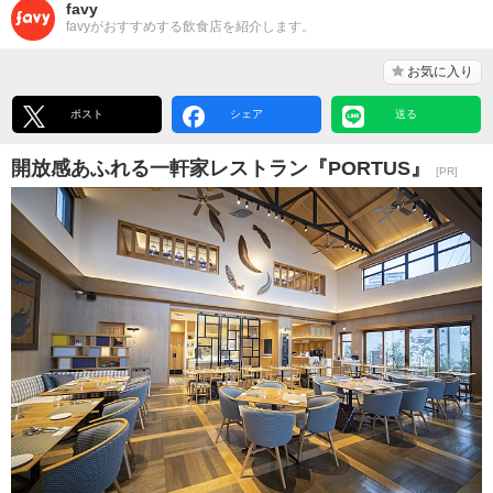
favy
favyがおすすめする飲食店を紹介します。
お気に入り
ポスト
シェア
送る
開放感あふれる一軒家レストラン『PORTUS』
[PR]