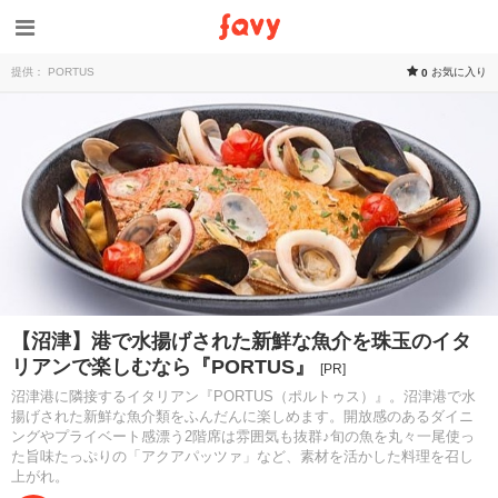
提供： PORTUS
お気に入り
0
【沼津】港で水揚げされた新鮮な魚介を珠玉のイタ
リアンで楽しむなら『PORTUS』
[PR]
沼津港に隣接するイタリアン『PORTUS（ポルトゥス）』。沼津港で水
揚げされた新鮮な魚介類をふんだんに楽しめます。開放感のあるダイニ
ングやプライベート感漂う2階席は雰囲気も抜群♪旬の魚を丸々一尾使っ
た旨味たっぷりの「アクアパッツァ」など、素材を活かした料理を召し
上がれ。