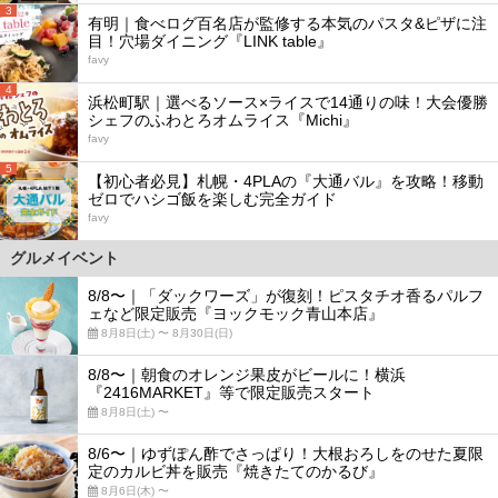
3
有明｜食べログ百名店が監修する本気のパスタ&ピザに注
目！穴場ダイニング『LINK table』
favy
4
浜松町駅｜選べるソース×ライスで14通りの味！大会優勝
シェフのふわとろオムライス『Michi』
favy
5
【初心者必見】札幌・4PLAの『大通バル』を攻略！移動
ゼロでハシゴ飯を楽しむ完全ガイド
favy
グルメイベント
8/8〜｜「ダックワーズ」が復刻！ピスタチオ香るパルフ
ェなど限定販売『ヨックモック青山本店』
8月8日(土) 〜 8月30日(日)
8/8〜｜朝食のオレンジ果皮がビールに！横浜
『2416MARKET』等で限定販売スタート
8月8日(土) 〜
8/6〜｜ゆずぽん酢でさっぱり！大根おろしをのせた夏限
定のカルビ丼を販売『焼きたてのかるび』
8月6日(木) 〜