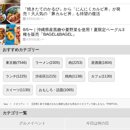
『焼きたてのかるび』から「にんにくカルビ丼」が発
売！大人気の「豚カルビ丼」も待望の復活
8月6日(木) 〜
8/5〜｜沖縄県産黒糖や夏野菜を使用！夏限定ベーグル3
種を販売『BAGEL&BAGEL』
8月5日(水) 〜
おすすめカテゴリー
東京都(7546)
ラーメン(2305)
肉(2253)
居酒屋(1804)
ランチ(1225)
渋谷区(1215)
焼肉(1138)
カフェ(1130)
スイーツ(1130)
おもしろ・話題(1065)
favy
イタリアン
【沼津】港で水揚げされた新鮮な魚介を珠玉のイタリアンで楽しむなら『PORTUS』
カテゴリ一覧
グルメイベント
今日は何の日