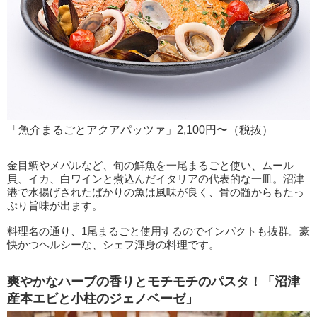
「魚介まるごとアクアパッツァ」2,100円〜（税抜）
金目鯛やメバルなど、旬の鮮魚を一尾まるごと使い、ムール
貝、イカ、白ワインと煮込んだイタリアの代表的な一皿。沼津
港で水揚げされたばかりの魚は風味が良く、骨の髄からもたっ
ぷり旨味が出ます。
料理名の通り、1尾まるごと使用するのでインパクトも抜群。豪
快かつヘルシーな、シェフ渾身の料理です。
爽やかなハーブの香りとモチモチのパスタ！「沼津
産本エビと小柱のジェノベーゼ」