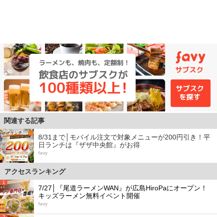
関連する記事
8/31まで│モバイル注文で対象メニューが200円引き！平
日ランチは『ザザ中央館』がお得
favy
アクセスランキング
1
7/27│『尾道ラーメンWAN』が広島HiroPaにオープン！
キッズラーメン無料イベント開催
favy
2