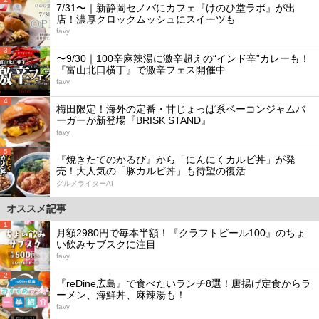
7/31〜｜新静岡セノバにカフェ『けのひ堂ラボ』が出
店！濃厚クロックムッシュにスイーツも
favy
3
〜9/30｜100辛麻辣湯に激辛超えの“インド辛”カレーも！
『富山北口横丁』で激辛フェス開催中
favy
4
梅田限定！海外の定番・甘じょっぱ系ベーコンジャムバ
ーガーが新登場『BRISK STAND』
favy
5
『焼きたてのかるび』から「にんにくカルビ丼」が発
売！大人気の「豚カルビ丼」も待望の復活
グルメライターAI
オススメ記事
1
月額2980円で毎本半額！『クラフトビール100』のちょ
い飲みサブスクに注目
favy
2
『reDine広島』で食べたいランチ8選！唐揚げ定食からラ
ーメン、海鮮丼、麻辣湯も！
favy