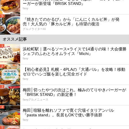
ーガーが新登場『BRISK STAND』
favy
5
『焼きたてのかるび』から「にんにくカルビ丼」が発
売！大人気の「豚カルビ丼」も待望の復活
グルメライターAI
オススメ記事
1
浜松町駅｜選べるソース×ライスで14通りの味！大会優勝
シェフのふわとろオムライス『Michi』
favy
2
【初心者必見】札幌・4PLAの『大通バル』を攻略！移動
ゼロでハシゴ飯を楽しむ完全ガイド
favy
3
梅田│切ったやつの次はこれ。極みのてりやきバーガーが
『BRISK STAND』の新定番！
favyグルメニュース
4
梅田│喧騒を離れソファで寛ぐ穴場イタリアンバル
『pasta stand』。長居もOKで使い勝手抜群
favy
5