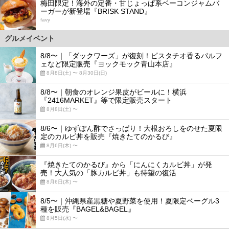
梅田限定！海外の定番・甘じょっぱ系ベーコンジャムバ
ーガーが新登場『BRISK STAND』
favy
グルメイベント
8/8〜｜「ダックワーズ」が復刻！ピスタチオ香るパルフ
ェなど限定販売『ヨックモック青山本店』
8月8日(土) 〜 8月30日(日)
8/8〜｜朝食のオレンジ果皮がビールに！横浜
『2416MARKET』等で限定販売スタート
8月8日(土) 〜
8/6〜｜ゆずぽん酢でさっぱり！大根おろしをのせた夏限
定のカルビ丼を販売『焼きたてのかるび』
8月6日(木) 〜
『焼きたてのかるび』から「にんにくカルビ丼」が発
売！大人気の「豚カルビ丼」も待望の復活
8月6日(木) 〜
8/5〜｜沖縄県産黒糖や夏野菜を使用！夏限定ベーグル3
種を販売『BAGEL&BAGEL』
8月5日(水) 〜