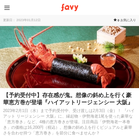
更新日： 2023年01月12日
お気に入り
0
【予約受付中】存在感が鬼。想像の斜め上を行く豪
華恵方巻が登場『ハイアットリージェンシー 大阪』
2023年2月1日（水）まで予約受付中、受け渡しは2月3日（金）！ 『ハイ
アット リージェンシー 大阪』に、縁起物・伊勢海老1尾を使った豪華な
「恵方巻き」など、4種の恵方巻きが登場。注目商品「伊勢海老一本巻
き」の価格は16,200円（税込）。想像の斜め上を行くビジュアルと豪華
さを合わせ持つ「恵方巻き」を節分に食べませんか？