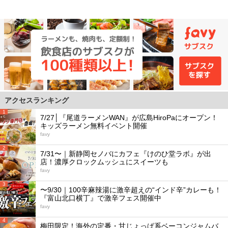
アクセスランキング
1
7/27│『尾道ラーメンWAN』が広島HiroPaにオープン！
キッズラーメン無料イベント開催
favy
2
7/31〜｜新静岡セノバにカフェ『けのひ堂ラボ』が出
店！濃厚クロックムッシュにスイーツも
favy
3
〜9/30｜100辛麻辣湯に激辛超えの“インド辛”カレーも！
『富山北口横丁』で激辛フェス開催中
favy
4
梅田限定！海外の定番・甘じょっぱ系ベーコンジャムバ