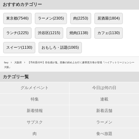
おすすめカテゴリー
東京都(7546)
ラーメン(2305)
肉(2253)
居酒屋(1804)
ランチ(1225)
渋谷区(1215)
焼肉(1138)
カフェ(1130)
スイーツ(1130)
おもしろ・話題(1065)
favy
大阪府
【予約受付中】存在感が鬼。想像の斜め上を行く豪華恵方巻が登場『ハイアットリージェンシー
大阪』
カテゴリ一覧
グルメイベント
今日は何の日
特集
連載
新着情報
新着店舗
サブスク
ラーメン
肉
食べ放題