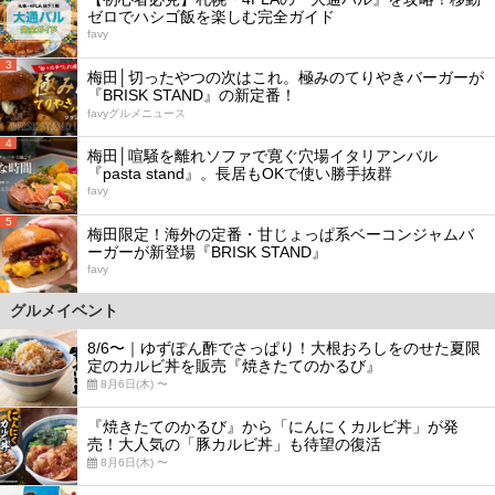
ゼロでハシゴ飯を楽しむ完全ガイド
favy
3
梅田│切ったやつの次はこれ。極みのてりやきバーガーが
『BRISK STAND』の新定番！
favyグルメニュース
4
梅田│喧騒を離れソファで寛ぐ穴場イタリアンバル
『pasta stand』。長居もOKで使い勝手抜群
favy
5
梅田限定！海外の定番・甘じょっぱ系ベーコンジャムバ
ーガーが新登場『BRISK STAND』
favy
グルメイベント
8/6〜｜ゆずぽん酢でさっぱり！大根おろしをのせた夏限
定のカルビ丼を販売『焼きたてのかるび』
8月6日(木) 〜
『焼きたてのかるび』から「にんにくカルビ丼」が発
売！大人気の「豚カルビ丼」も待望の復活
8月6日(木) 〜