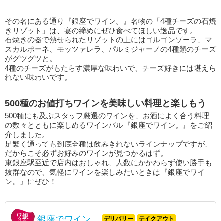
その名にある通り『銀座でワイン。』名物の「4種チーズの石焼
きリゾット」は、宴の締めにぜひ食べてほしい逸品です。
石焼きの器で熱せられたリゾットの上にはゴルゴンゾーラ、マ
スカルポーネ、モッツァレラ、パルミジャーノの4種類のチーズ
がグツグツと。
4種のチーズがもたらす濃厚な味わいで、チーズ好きには堪えら
れない味わいです。
500種のお値打ちワインを美味しい料理と楽しもう
500種にも及ぶスタッフ厳選のワインを、お酒によく合う料理
の数々とともに楽しめるワインバル『銀座でワイン。』をご紹
介しました。
足繁く通っても到底全種は飲みきれないラインナップですが、
だからこそ必ずお好みのワインが見つかるはず。
東銀座駅至近で店内はおしゃれ、人数にかかわらず使い勝手も
抜群なので、気軽にワインを楽しみたいときは『銀座でワイ
ン。』にぜひ！
銀座でワイン。
デリバリー
テイクアウト