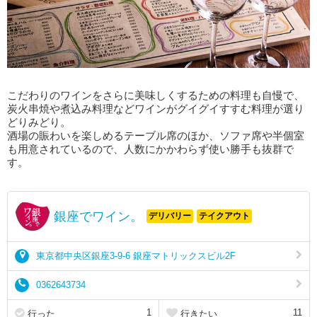
こだわりのワインをさらに美味しくするための料理も自慢で、
炭火串焼や煮込み料理などワインがグイグイすすむ料理が選り
どりみどり。
酒場の賑わいを楽しめるテーブル席のほか、ソファ席や半個室
も用意されているので、人数にかかわらず使い勝手も抜群で
す。
銀座でワイン。
デリバリー
テイクアウト
東京都中央区銀座3-9-6 銀座マトリックスビル2F
0362643734
1
11
行った
行きたい