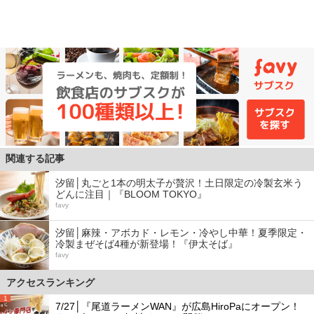
関連する記事
汐留│丸ごと1本の明太子が贅沢！土日限定の冷製玄米う
どんに注目｜『BLOOM TOKYO』
favy
汐留│麻辣・アボカド・レモン・冷やし中華！夏季限定・
冷製まぜそば4種が新登場！『伊太そば』
favy
アクセスランキング
1
7/27│『尾道ラーメンWAN』が広島HiroPaにオープン！