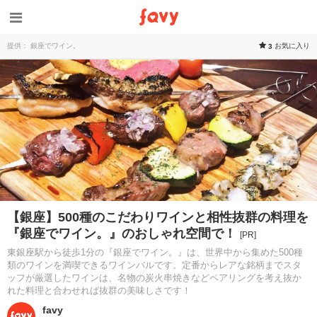
提供： 銀座でワイン。
お気に入り
3
【銀座】500種のこだわりワインと相性抜群の料理を
『銀座でワイン。』のおしゃれ空間で！
[PR]
東銀座駅から徒歩1分の『銀座でワイン。』は、世界中から集めた500種
類のワインを満喫できるワインバルです。定番からレアな銘柄までスタ
ッフが厳選したワインは、名物の炭火串焼きなどペアリングを考え抜か
れた料理と合わせれば抜群の美味しさです！
favy