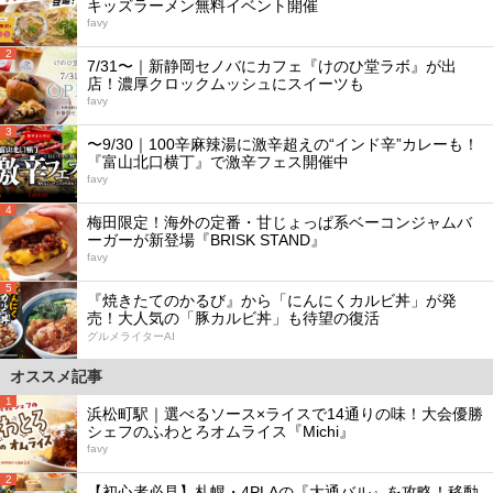
キッズラーメン無料イベント開催
favy
2
7/31〜｜新静岡セノバにカフェ『けのひ堂ラボ』が出
店！濃厚クロックムッシュにスイーツも
favy
3
〜9/30｜100辛麻辣湯に激辛超えの“インド辛”カレーも！
『富山北口横丁』で激辛フェス開催中
favy
4
梅田限定！海外の定番・甘じょっぱ系ベーコンジャムバ
ーガーが新登場『BRISK STAND』
favy
5
『焼きたてのかるび』から「にんにくカルビ丼」が発
売！大人気の「豚カルビ丼」も待望の復活
グルメライターAI
オススメ記事
1
浜松町駅｜選べるソース×ライスで14通りの味！大会優勝
シェフのふわとろオムライス『Michi』
favy
2
【初心者必見】札幌・4PLAの『大通バル』を攻略！移動