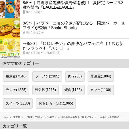
8/5〜｜沖縄県産黒糖や夏野菜を使用！夏限定ベーグル3
種を販売『BAGEL&BAGEL』
8月5日(水) 〜
8/5〜｜ハラペーニョの辛さが癖になる！限定バーガー＆
フライが登場『Shake Shack』
8月5日(水) 〜
〜8/30｜「C.C.レモン」の爽快なパフェに注目！飲む新
作フラッペも『スシロー』
8月5日(水) 〜 8月30日(日)
おすすめカテゴリー
東京都(7546)
ラーメン(2305)
肉(2253)
居酒屋(1804)
ランチ(1225)
渋谷区(1215)
焼肉(1138)
カフェ(1130)
スイーツ(1130)
おもしろ・話題(1065)
favy
東京都
【銀座】500種のこだわりワインと相性抜群の料理を『銀座でワイン。』のおしゃれ空間で！
カテゴリ一覧