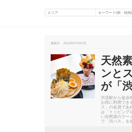
更新日： 2022年07月07日
天然
ンと
が「
渋谷駅から徒歩
お得に利用でき
ス」の会員であ
は「トッピング
い自然派のラー
で「渋パス」を