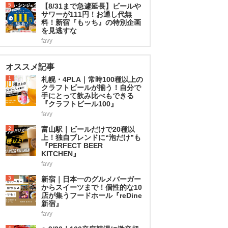
5
【8/31まで急遽延長】ビールや
サワーが111円！お通し代無
料！新宿『もッち』の特別企画
を見逃すな
favy
オススメ記事
1
札幌・4PLA｜常時100種以上の
クラフトビールが揃う！自分で
手にとって飲み比べもできる
『クラフトビール100』
favy
2
富山駅｜ビールだけで20種以
上！独自ブレンドに“泡だけ”も
『PERFECT BEER
KITCHEN』
favy
3
新宿｜日本一のグルメバーガー
からスイーツまで！個性的な10
店が集うフードホール『reDine
新宿』
favy
4