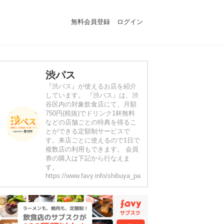
無料会員登録
ログイン
渋パス
『渋パス』が使えるお店を紹介
しています。 『渋パス』は、渋
谷区内の対象飲食店にて、月額
750円(税抜)でドリンク1杯無料
などの店舗ごとの特典を得るこ
とができる定額制サービスで
す。来店ごとに使えるので1日で
複数店の利用もできます。 会員
券の購入は下記から行なえま
す。
https://www.favy.info/shibuya_passport_c/lp01