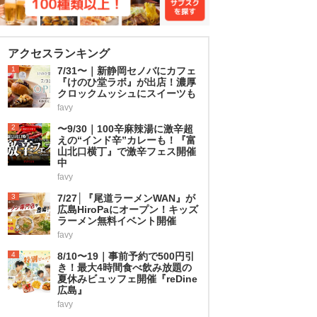
アクセスランキング
1
7/31〜｜新静岡セノバにカフェ
『けのひ堂ラボ』が出店！濃厚
クロックムッシュにスイーツも
favy
2
〜9/30｜100辛麻辣湯に激辛超
えの“インド辛”カレーも！『富
山北口横丁』で激辛フェス開催
中
favy
3
7/27│『尾道ラーメンWAN』が
広島HiroPaにオープン！キッズ
ラーメン無料イベント開催
favy
4
8/10〜19｜事前予約で500円引
き！最大4時間食べ飲み放題の
夏休みビュッフェ開催『reDine
広島』
favy