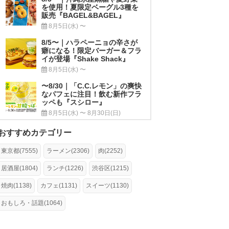
を使用！夏限定ベーグル3種を
販売『BAGEL&BAGEL』
8月5日(水) 〜
8/5〜｜ハラペーニョの辛さが
癖になる！限定バーガー＆フラ
イが登場『Shake Shack』
8月5日(水) 〜
〜8/30｜「C.C.レモン」の爽快
なパフェに注目！飲む新作フラ
ッペも『スシロー』
8月5日(水) 〜 8月30日(日)
おすすめカテゴリー
東京都(7555)
ラーメン(2306)
肉(2252)
居酒屋(1804)
ランチ(1226)
渋谷区(1215)
焼肉(1138)
カフェ(1131)
スイーツ(1130)
おもしろ・話題(1064)