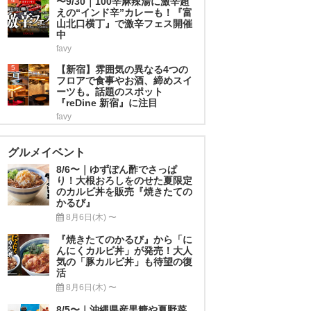
〜9/30｜100辛麻辣湯に激辛超
えの“インド辛”カレーも！『富
山北口横丁』で激辛フェス開催
中
favy
5
【新宿】雰囲気の異なる4つの
フロアで食事やお酒、締めスイ
ーツも。話題のスポット
『reDine 新宿』に注目
favy
グルメイベント
8/6〜｜ゆずぽん酢でさっぱ
り！大根おろしをのせた夏限定
のカルビ丼を販売『焼きたての
かるび』
8月6日(木) 〜
『焼きたてのかるび』から「に
んにくカルビ丼」が発売！大人
気の「豚カルビ丼」も待望の復
活
8月6日(木) 〜
8/5〜｜沖縄県産黒糖や夏野菜