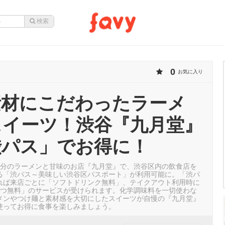
0
お気に入り
素材にこだわったラーメ
スイーツ！渋谷『九月堂』
渋パス」でお得に！
8分のラーメンと甘味のお店『九月堂』で、渋谷区内の飲食店を
る「渋パス～美味しい渋谷区パスポート」が利用可能に。「渋パ
れば来店ごとに「ソフトドリンク無料」、テイクアウト利用時に
1つ無料」のサービスが受けられます。化学調味料を一切使わな
メンやつけ麺と素材感を大切にしたスイーツが自慢の『九月堂』
使ってお得に食事を楽しみましょう。