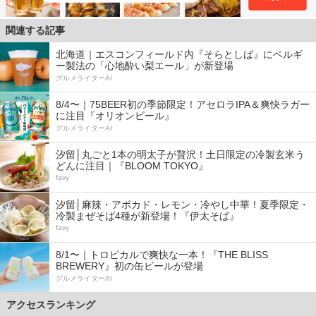
関連する記事
北海道｜エスコンフィールド内『そらとしば』にベルギ
ー製法の「心地酔い梨エール」が新登場
グルメライターAI
8/4〜｜75BEER初の季節限定！アセロラIPA＆爽快ラガー
に注目『オリオンビール』
グルメライターAI
汐留│丸ごと1本の明太子が贅沢！土日限定の冷製玄米う
どんに注目｜『BLOOM TOKYO』
favy
汐留│麻辣・アボカド・レモン・冷やし中華！夏季限定・
冷製まぜそば4種が新登場！『伊太そば』
favy
8/1〜｜トロピカルで爽快な一本！『THE BLISS
BREWERY』初の缶ビールが登場
グルメライターAI
アクセスランキング