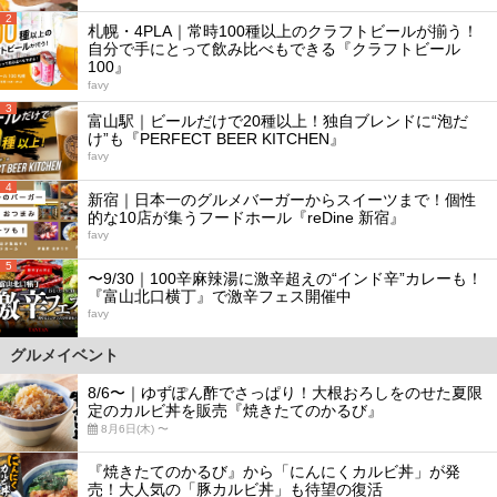
2
札幌・4PLA｜常時100種以上のクラフトビールが揃う！
自分で手にとって飲み比べもできる『クラフトビール
100』
favy
3
富山駅｜ビールだけで20種以上！独自ブレンドに“泡だ
け”も『PERFECT BEER KITCHEN』
favy
4
新宿｜日本一のグルメバーガーからスイーツまで！個性
的な10店が集うフードホール『reDine 新宿』
favy
5
〜9/30｜100辛麻辣湯に激辛超えの“インド辛”カレーも！
『富山北口横丁』で激辛フェス開催中
favy
グルメイベント
8/6〜｜ゆずぽん酢でさっぱり！大根おろしをのせた夏限
定のカルビ丼を販売『焼きたてのかるび』
8月6日(木) 〜
『焼きたてのかるび』から「にんにくカルビ丼」が発
売！大人気の「豚カルビ丼」も待望の復活