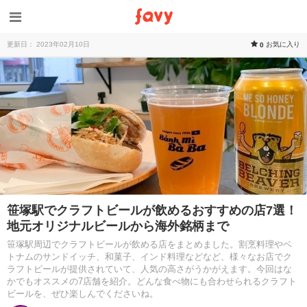
更新日： 2023年02月10日
お気に入り
0
笹塚駅でクラフトビールが飲めるおすすめの店7選！
地元オリジナルビールから海外銘柄まで
笹塚駅周辺でクラフトビールが飲める店をまとめました。割烹料理やベ
トナムのサンドイッチ、和菓子、インド料理などなど、様々なお店でク
ラフトビールが提供されていて、人気の高さがうかがえます。今回はな
かでもオススメの7店舗を紹介。どんな食べ物にも合わせられるクラフト
ビールを、ぜひ楽しんでくださいね。