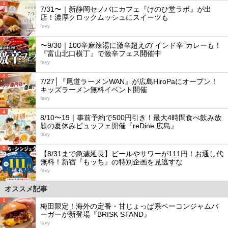
1
7/31〜｜新静岡セノバにカフェ『けのひ堂ラボ』が出
店！濃厚クロックムッシュにスイーツも
favy
2
〜9/30｜100辛麻辣湯に激辛超えの“インド辛”カレーも！
『富山北口横丁』で激辛フェス開催中
favy
3
7/27│『尾道ラーメンWAN』が広島HiroPaにオープン！
キッズラーメン無料イベント開催
favy
4
8/10〜19｜事前予約で500円引き！最大4時間食べ飲み放
題の夏休みビュッフェ開催『reDine 広島』
favy
5
【8/31まで急遽延長】ビールやサワーが111円！お通し代
無料！新宿『もッち』の特別企画を見逃すな
favy
オススメ記事
1
梅田限定！海外の定番・甘じょっぱ系ベーコンジャムバ
ーガーが新登場『BRISK STAND』
favy