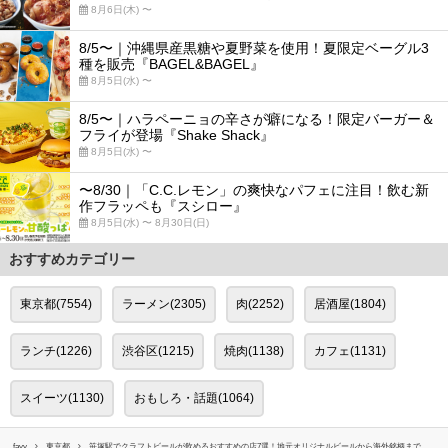
8月6日(木) 〜
8/5〜｜沖縄県産黒糖や夏野菜を使用！夏限定ベーグル3
種を販売『BAGEL&BAGEL』
8月5日(水) 〜
8/5〜｜ハラペーニョの辛さが癖になる！限定バーガー＆
フライが登場『Shake Shack』
8月5日(水) 〜
〜8/30｜「C.C.レモン」の爽快なパフェに注目！飲む新
作フラッペも『スシロー』
8月5日(水) 〜 8月30日(日)
おすすめカテゴリー
東京都(7554)
ラーメン(2305)
肉(2252)
居酒屋(1804)
ランチ(1226)
渋谷区(1215)
焼肉(1138)
カフェ(1131)
スイーツ(1130)
おもしろ・話題(1064)
favy
東京都
笹塚駅でクラフトビールが飲めるおすすめの店7選！地元オリジナルビールから海外銘柄まで