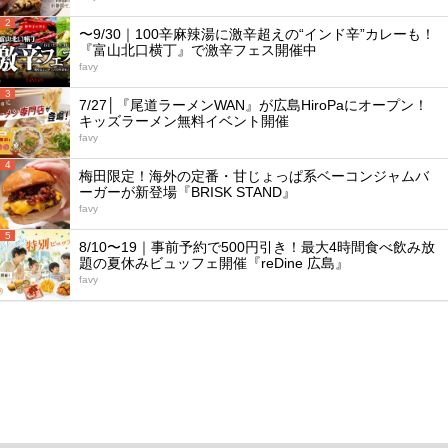
2
〜9/30｜100辛麻辣湯に激辛超えの“インド辛”カレーも！
『富山北口横丁』で激辛フェス開催中
favy
3
7/27│『尾道ラーメンWAN』が広島HiroPaにオープン！
キッズラーメン無料イベント開催
favy
4
梅田限定！海外の定番・甘じょっぱ系ベーコンジャムバ
ーガーが新登場『BRISK STAND』
favy
5
8/10〜19｜事前予約で500円引き！最大4時間食べ飲み放
題の夏休みビュッフェ開催『reDine 広島』
favy