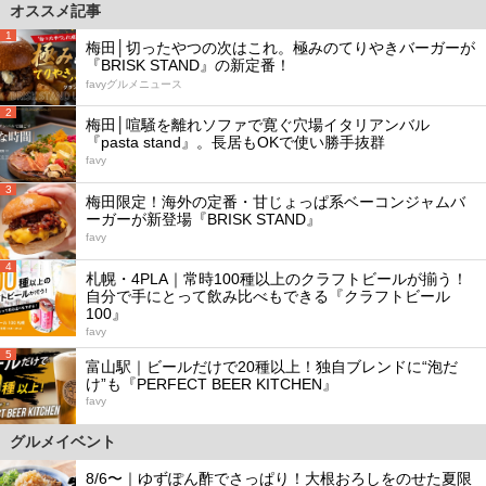
オススメ記事
1
梅田│切ったやつの次はこれ。極みのてりやきバーガーが
『BRISK STAND』の新定番！
favyグルメニュース
2
梅田│喧騒を離れソファで寛ぐ穴場イタリアンバル
『pasta stand』。長居もOKで使い勝手抜群
favy
3
梅田限定！海外の定番・甘じょっぱ系ベーコンジャムバ
ーガーが新登場『BRISK STAND』
favy
4
札幌・4PLA｜常時100種以上のクラフトビールが揃う！
自分で手にとって飲み比べもできる『クラフトビール
100』
favy
5
富山駅｜ビールだけで20種以上！独自ブレンドに“泡だ
け”も『PERFECT BEER KITCHEN』
favy
グルメイベント
8/6〜｜ゆずぽん酢でさっぱり！大根おろしをのせた夏限