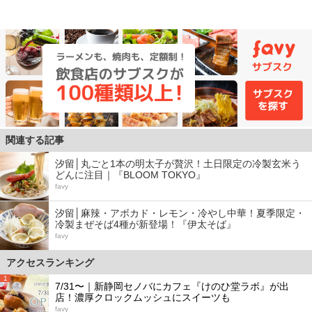
関連する記事
汐留│丸ごと1本の明太子が贅沢！土日限定の冷製玄米う
どんに注目｜『BLOOM TOKYO』
favy
汐留│麻辣・アボカド・レモン・冷やし中華！夏季限定・
冷製まぜそば4種が新登場！『伊太そば』
favy
アクセスランキング
1
7/31〜｜新静岡セノバにカフェ『けのひ堂ラボ』が出
店！濃厚クロックムッシュにスイーツも
favy