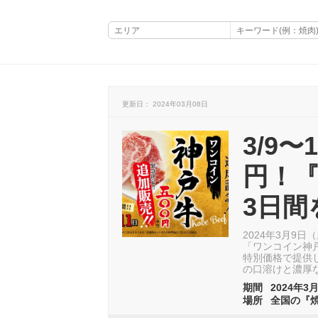
更新日： 2024年03月08日
3/9
円！
3日間
2024年3月9
「ワンコイン神
特別価格で提供
の口溶けと濃厚
期間
2024年3月
場所
全国の『