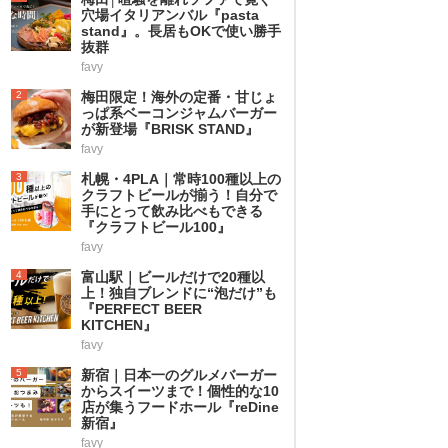
穴場イタリアンバル『pasta
stand』。長居もOKで使い勝手
抜群
favy
2
梅田限定！海外の定番・甘じょ
っぱ系ベーコンジャムバーガー
が新登場『BRISK STAND』
favy
3
札幌・4PLA｜常時100種以上の
クラフトビールが揃う！自分で
手にとって飲み比べもできる
『クラフトビール100』
favy
4
富山駅｜ビールだけで20種以
上！独自ブレンドに“泡だけ”も
『PERFECT BEER
KITCHEN』
favy
5
新宿｜日本一のグルメバーガー
からスイーツまで！個性的な10
店が集うフードホール『reDine
新宿』
favy