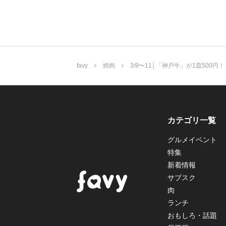
favy
焼肉
3/9〜11│「神戸牛」が1皿50
カテゴリ一覧
グルメイベント
特集
新着情報
サブスク
肉
ランチ
おもしろ・話題