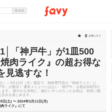
0
お気に入り
〜11│「神戸牛」が1皿500
『焼肉ライク』の超お得な
を見逃すな！
日（土）～3月11日（月）限定で、焼肉専門店の『焼肉ライク』に
戸牛」が復活！ 通常メニューにはない「神戸牛」を税込500円の
します。 鮮やかな赤色に、細かいサシが入ったお肉は、程良い脂
な甘みを楽しめます。
9日(土) 〜 2024年3月11日(月)
焼肉ライク』にて