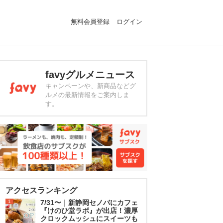
無料会員登録
ログイン
favyグルメニュース
キャンペーンや、新商品などグ
ルメの最新情報をご案内しま
す。
アクセスランキング
1
7/31〜｜新静岡セノバにカフェ
『けのひ堂ラボ』が出店！濃厚
クロックムッシュにスイーツも