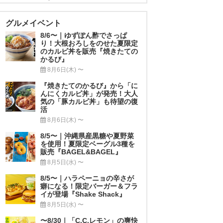
グルメイベント
8/6〜｜ゆずぽん酢でさっぱ
り！大根おろしをのせた夏限定
のカルビ丼を販売『焼きたての
かるび』
8月6日(木) 〜
『焼きたてのかるび』から「に
んにくカルビ丼」が発売！大人
気の「豚カルビ丼」も待望の復
活
8月6日(木) 〜
8/5〜｜沖縄県産黒糖や夏野菜
を使用！夏限定ベーグル3種を
販売『BAGEL&BAGEL』
8月5日(水) 〜
8/5〜｜ハラペーニョの辛さが
癖になる！限定バーガー＆フラ
イが登場『Shake Shack』
8月5日(水) 〜
〜8/30｜「C.C.レモン」の爽快