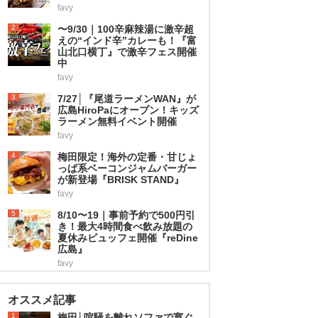
favy
2
〜9/30｜100辛麻辣湯に激辛超
えの“インド辛”カレーも！『富
山北口横丁』で激辛フェス開催
中
favy
3
7/27│『尾道ラーメンWAN』が
広島HiroPaにオープン！キッズ
ラーメン無料イベント開催
favy
4
梅田限定！海外の定番・甘じょ
っぱ系ベーコンジャムバーガー
が新登場『BRISK STAND』
favy
5
8/10〜19｜事前予約で500円引
き！最大4時間食べ飲み放題の
夏休みビュッフェ開催『reDine
広島』
favy
オススメ記事
1
梅田│喧騒を離れソファで寛ぐ