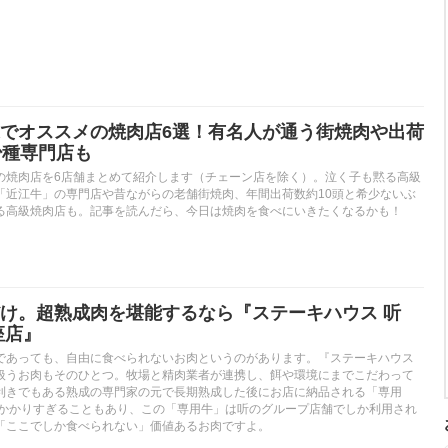
でオススメの焼肉店6選！有名人が通う街焼肉や出荷
少種専門店も
の焼肉店を6店舗まとめて紹介します（チェーン店を除く）。泣く子も黙る高級
「近江牛」の専門店や昔ながらの老舗街焼肉、年間出荷数約10頭と希少ないぶ
る高級焼肉店も。記事を読んだら、今日は焼肉を食べにいきたくなるかも！
け。超熟成肉を堪能するなら『ステーキハウス 听
座店』
であっても、自由に食べられないお肉というのがあります。『ステーキハウス
扱うお肉もそのひとつ。牧場と精肉業者が連携し、餌や環境にまでこだわって
利きでもある熟成の専門家の元で長期熟成した後にお店に納品される「専用
がかかりすぎることもあり、この「専用牛」は听のグループ店舗でしか利用され
「ここでしか食べられない」価値あるお肉ですよ。