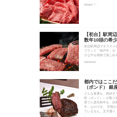
Ameri･*:.
【初台】駅周辺
数年10頭の希
初台駅周辺でオススメ
ブランド「神戸牛」や
さな牛を焼肉で楽しめ
sarururu
都内ではここだ
（ポンド） 銀
どんな食通も、肉好き
听（ポンド）』が取り
育てた黒毛和牛を、目
牛」なのです。 手間
ていません。文字通り