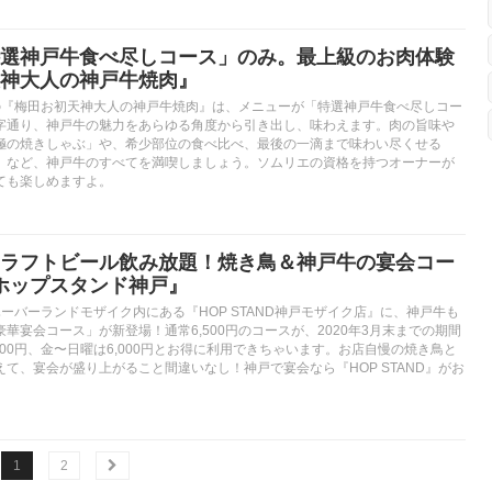
選神戸牛食べ尽しコース」のみ。最上級のお肉体験
神大人の神戸牛焼肉』
の『梅田お初天神大人の神戸牛焼肉』は、メニューが「特選神戸牛食べ尽しコー
字通り、神戸牛の魅力をあらゆる角度から引き出し、味わえます。肉の旨味や
極の焼きしゃぶ」や、希少部位の食べ比べ、最後の一滴まで味わい尽くせる
」など、神戸牛のすべてを満喫しましょう。ソムリエの資格を持つオーナーが
ても楽しめますよ。
ラフトビール飲み放題！焼き鳥＆神戸牛の宴会コー
『ホップスタンド神戸』
ーバーランドモザイク内にある『HOP STAND神戸モザイク店』に、神戸牛も
華宴会コース」が新登場！通常6,500円のコースが、2020年3月末までの期間
000円、金〜日曜は6,000円とお得に利用できちゃいます。お店自慢の焼き鳥と
て、宴会が盛り上がること間違いなし！神戸で宴会なら『HOP STAND』がお
1
2