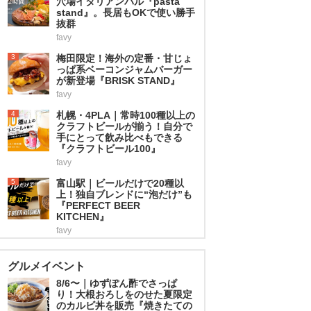
穴場イタリアンバル『pasta
stand』。長居もOKで使い勝手
抜群
favy
3
梅田限定！海外の定番・甘じょ
っぱ系ベーコンジャムバーガー
が新登場『BRISK STAND』
favy
4
札幌・4PLA｜常時100種以上の
クラフトビールが揃う！自分で
手にとって飲み比べもできる
『クラフトビール100』
favy
5
富山駅｜ビールだけで20種以
上！独自ブレンドに“泡だけ”も
『PERFECT BEER
KITCHEN』
favy
グルメイベント
8/6〜｜ゆずぽん酢でさっぱ
り！大根おろしをのせた夏限定
のカルビ丼を販売『焼きたての