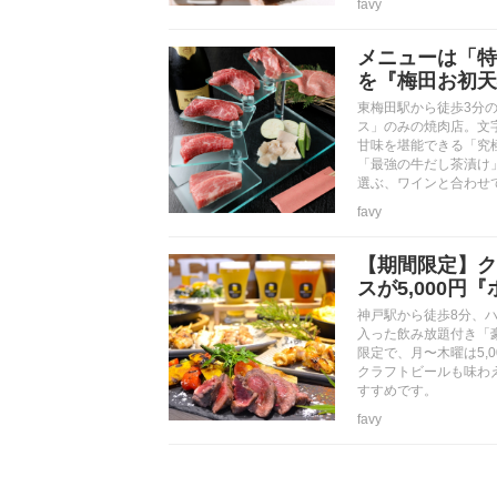
favy
メニューは「特
を『梅田お初天
東梅田駅から徒歩3分
ス」のみの焼肉店。文
甘味を堪能できる「究
「最強の牛だし茶漬け
選ぶ、ワインと合わせ
favy
【期間限定】ク
スが5,000円
神戸駅から徒歩8分、ハ
入った飲み放題付き「豪
限定で、月〜木曜は5,
クラフトビールも味わえ
すすめです。
favy