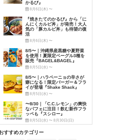
かるび』
8月6日(木) 〜
『焼きたてのかるび』から「に
んにくカルビ丼」が発売！大人
気の「豚カルビ丼」も待望の復
活
8月6日(木) 〜
8/5〜｜沖縄県産黒糖や夏野菜
を使用！夏限定ベーグル3種を
販売『BAGEL&BAGEL』
8月5日(水) 〜
8/5〜｜ハラペーニョの辛さが
癖になる！限定バーガー＆フラ
イが登場『Shake Shack』
8月5日(水) 〜
〜8/30｜「C.C.レモン」の爽快
なパフェに注目！飲む新作フラ
ッペも『スシロー』
8月5日(水) 〜 8月30日(日)
おすすめカテゴリー