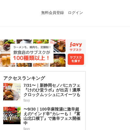
無料会員登録
ログイン
アクセスランキング
1
7/31〜｜新静岡セノバにカフェ
『けのひ堂ラボ』が出店！濃厚
クロックムッシュにスイーツも
favy
2
〜9/30｜100辛麻辣湯に激辛超
えの“インド辛”カレーも！『富
山北口横丁』で激辛フェス開催
中
favy