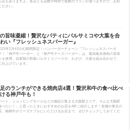
お店もありますよ。各店とも品数や時間で複数のプランが選べますので、お好
ください。
戸牛の旨味凝縮！贅沢なパティにバルサミコや大葉を合
わい『フレッシュネスバーガー』
)〜2025年2月4日(火)期間限定！ハンバーガーチェーン『フレッシュネスバーガ
す！「神戸牛バーガー」と「神戸牛チーズバーガー」は、最高級赤身肉の旨味
ィを使用。自家製の和風バルサミコソースや、わさび、大葉を組み合わせて、
に仕上げています。
足のランチができる焼肉店4選！贅沢和牛の食べ比べ
ける神戸牛も！
パート、ショッピングモールなどの施設が集まる大阪駅エリア。そんな大阪駅
食べたい！」と思ったときにおすすめのお店を4軒ご紹介します！老舗や東京の
店、銘柄牛がリーズナブルにいただけるお店まで、ぜひチェックしてみてくだ