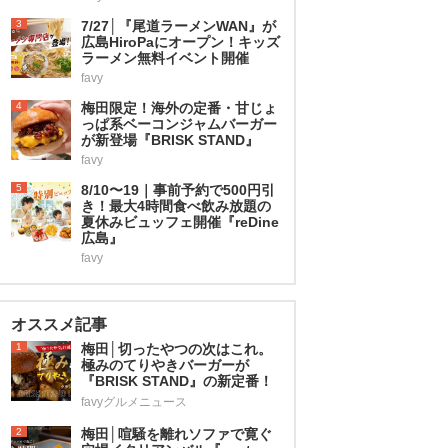
3
7/27│『尾道ラーメンWAN』が
広島HiroPaにオープン！キッズ
ラーメン無料イベント開催
favy
4
梅田限定！海外の定番・甘じょ
っぱ系ベーコンジャムバーガー
が新登場『BRISK STAND』
favy
5
8/10〜19｜事前予約で500円引
き！最大4時間食べ飲み放題の
夏休みビュッフェ開催『reDine
広島』
favy
オススメ記事
1
梅田│切ったやつの次はこれ。
極みのてりやきバーガーが
『BRISK STAND』の新定番！
favyグルメニュース
2
梅田│喧騒を離れソファで寛ぐ