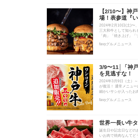
【2/10〜】
場！表参道『いし
2024年2月10日(土
三大和牛として知られ
「肉」「焼き上げ」「
favyグルメニュース
3/9〜11│「
を見逃すな！
2024年3月9日（土
が復活！ 通常メニュー
細かいサシが入ったお
favyグルメニュース
世界一長い牛タ
誕生日や記念日などの
いお肉で焼肉なんてど