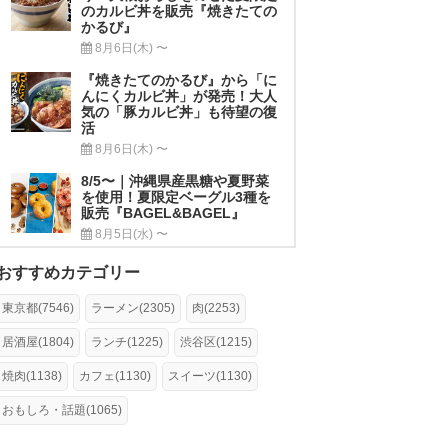
のカルビ丼を販売『焼きたての
かるび』
8月6日(木) 〜
『焼きたてのかるび』から「に
んにくカルビ丼」が発売！大人
気の「豚カルビ丼」も待望の復
活
8月6日(木) 〜
8/5〜｜沖縄県産黒糖や夏野菜
を使用！夏限定ベーグル3種を
販売『BAGEL&BAGEL』
8月5日(水) 〜
おすすめカテゴリー
東京都(7546)
ラーメン(2305)
肉(2253)
居酒屋(1804)
ランチ(1225)
渋谷区(1215)
焼肉(1138)
カフェ(1130)
スイーツ(1130)
おもしろ・話題(1065)