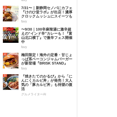
2
7/31〜｜新静岡セノバにカフェ
『けのひ堂ラボ』が出店！濃厚
クロックムッシュにスイーツも
favy
3
〜9/30｜100辛麻辣湯に激辛超
えの“インド辛”カレーも！『富
山北口横丁』で激辛フェス開催
中
favy
4
梅田限定！海外の定番・甘じょ
っぱ系ベーコンジャムバーガー
が新登場『BRISK STAND』
favy
5
『焼きたてのかるび』から「に
んにくカルビ丼」が発売！大人
気の「豚カルビ丼」も待望の復
活
グルメライターAI