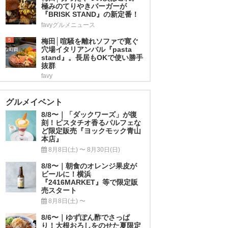
極みのてりやきバーガーが
『BRISK STAND』の新定番！
favyグルメニュース
5
梅田│喧騒を離れソファで寛ぐ
穴場イタリアンバル『pasta
stand』。長居もOKで使い勝手
抜群
favy
グルメイベント
8/8〜｜「ダックワーズ」が復
刻！ピスタチオ香るパルフェな
ど限定販売『ヨックモック青山
本店』
8月8日(土) 〜 8月30日(日)
8/8〜｜朝食のオレンジ果皮が
ビールに！横浜
『2416MARKET』等で限定販
売スタート
8月8日(土) 〜
8/6〜｜ゆずぽん酢でさっぱ
り！大根おろしをのせた夏限定