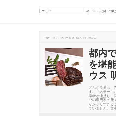
提供： ステーキハウス 听（ポンド） 銀座店
都内
を堪
ウス 
どんな食通も、
す。『ステーキ
業者が連携し、
成の専門家の元
がかかりすぎる
ていません。文