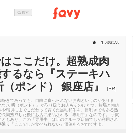
1
お気に入り
ではここだけ。超熟成肉
能するなら『ステーキハ
听（ポンド） 銀座店』
[PR]
肉好きであっても、自由に食べられないお肉というのがありま
ハウス 听（ポンド）』が取り扱うお肉もそのひとつ。牧場と精肉
餌や環境にまでこだわって育てた黒毛和牛を、目利きでもある熟
で長期熟成した後にお店に納品される「専用牛」なのです。 手間
こともあり、この「専用牛」は听のグループ店舗でしか利用され
字通り「ここでしか食べられない」価値あるお肉ですよ。