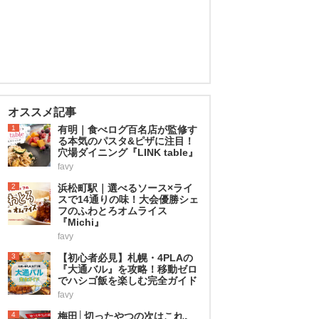
オススメ記事
1
有明｜食べログ百名店が監修す
る本気のパスタ&ピザに注目！
穴場ダイニング『LINK table』
favy
2
浜松町駅｜選べるソース×ライ
スで14通りの味！大会優勝シェ
フのふわとろオムライス
『Michi』
favy
3
【初心者必見】札幌・4PLAの
『大通バル』を攻略！移動ゼロ
でハシゴ飯を楽しむ完全ガイド
favy
4
梅田│切ったやつの次はこれ。