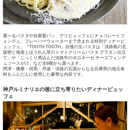
選べるパスタや自家製パン、デリビュッフェにチョコレートフ
ォンデュ、フレーバーウォーターまで含まれる特別ディナービ
ュッフェ。『TOOTH TOOTH』自慢の生パスタは「淡路島の北
坂卵と海老とほうれん草のトマトクリームパスタ グラタン仕立
て」や「じっくり煮込んだ淡路牛のボロネーゼ チーズフォンデ
ュソースがけ」など全6種から選べます。
摂津・播磨・但馬・丹波・淡路の五国からなる兵庫県の地元食
材をふんだんに使用した豪華な内容です。
神戸ルミナリエの後に立ち寄りたいディナービュッ
フェ