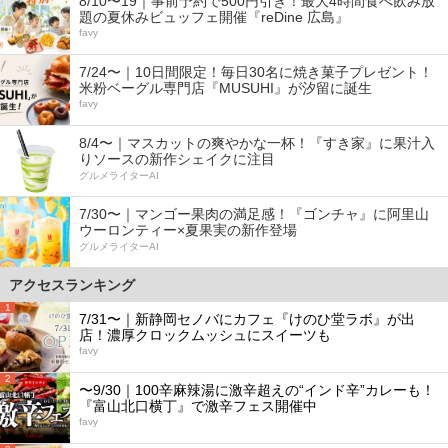
8/10〜19｜事前予約で500円引き！最大4時間食べ飲み放
題の夏休みビュッフェ開催『reDine 広島』
favy
7/24〜｜10日間限定！毎日30名に焼き菓子プレゼント！
米粉ベーグル専門店『MUSUHI』が汐留に誕生
favy
8/4〜｜マスカットの爽やかな一杯！『すき家』に果汁入
りソースの新作シェイクに注目
グルメライターAI
7/30〜｜マンゴー果肉の満足感！『ゴンチャ』に阿里山
ウーロンティー×夏果実の新作登場
グルメライターAI
アクセスランキング
1
7/31〜｜新静岡セノバにカフェ『けのひ堂ラボ』が出
店！濃厚クロックムッシュにスイーツも
favy
2
〜9/30｜100辛麻辣湯に激辛超えの“インド辛”カレーも！
『富山北口横丁』で激辛フェス開催中
favy