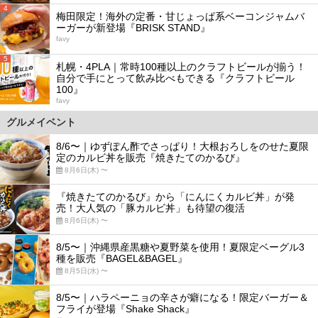
4
梅田限定！海外の定番・甘じょっぱ系ベーコンジャムバ
ーガーが新登場『BRISK STAND』
favy
5
札幌・4PLA｜常時100種以上のクラフトビールが揃う！
自分で手にとって飲み比べもできる『クラフトビール
100』
favy
グルメイベント
8/6〜｜ゆずぽん酢でさっぱり！大根おろしをのせた夏限
定のカルビ丼を販売『焼きたてのかるび』
8月6日(木) 〜
『焼きたてのかるび』から「にんにくカルビ丼」が発
売！大人気の「豚カルビ丼」も待望の復活
8月6日(木) 〜
8/5〜｜沖縄県産黒糖や夏野菜を使用！夏限定ベーグル3
種を販売『BAGEL&BAGEL』
8月5日(水) 〜
8/5〜｜ハラペーニョの辛さが癖になる！限定バーガー＆
フライが登場『Shake Shack』