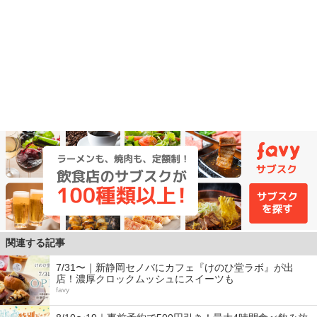
関連する記事
7/31〜｜新静岡セノバにカフェ『けのひ堂ラボ』が出
店！濃厚クロックムッシュにスイーツも
favy