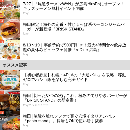
3
7/27│『尾道ラーメンWAN』が広島HiroPaにオープン！
キッズラーメン無料イベント開催
favy
4
梅田限定！海外の定番・甘じょっぱ系ベーコンジャムバ
ーガーが新登場『BRISK STAND』
favy
5
8/10〜19｜事前予約で500円引き！最大4時間食べ飲み放
題の夏休みビュッフェ開催『reDine 広島』
favy
オススメ記事
1
【初心者必見】札幌・4PLAの『大通バル』を攻略！移動
ゼロでハシゴ飯を楽しむ完全ガイド
favy
2
梅田│切ったやつの次はこれ。極みのてりやきバーガーが
『BRISK STAND』の新定番！
favyグルメニュース
3
梅田│喧騒を離れソファで寛ぐ穴場イタリアンバル
『pasta stand』。長居もOKで使い勝手抜群
favy