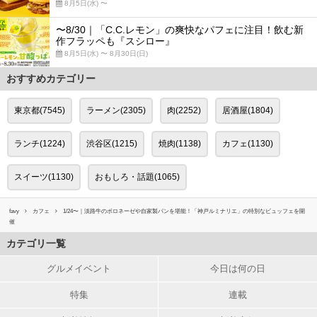
8月5日(水) 〜
〜8/30｜「C.C.レモン」の爽快なパフェに注目！飲む新
作フラッペも『スシロー』
8月5日(水) 〜 8月30日(日)
おすすめカテゴリー
東京都(7545)
ラーメン(2305)
肉(2252)
居酒屋(1804)
ランチ(1224)
渋谷区(1215)
焼肉(1138)
カフェ(1130)
スイーツ(1130)
おもしろ・話題(1065)
favy
カフェ
1/24〜｜淡路牛のボロネーゼや自家製パンを堪能！「神戸ルミナリエ」の特別なビュッフェを開
催
カテゴリ一覧
グルメイベント
今日は何の日
特集
連載