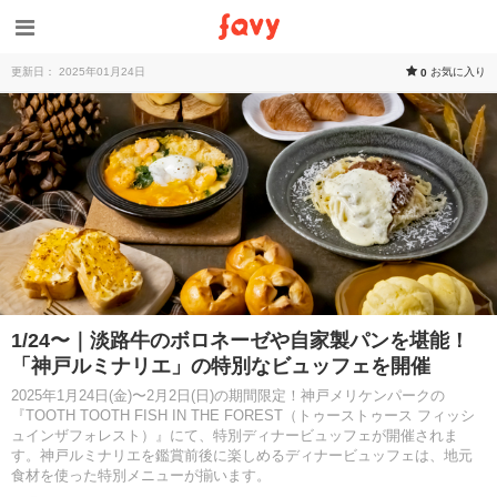
更新日： 2025年01月24日
お気に入り
0
1/24〜｜淡路牛のボロネーゼや自家製パンを堪能！
「神戸ルミナリエ」の特別なビュッフェを開催
2025年1月24日(金)〜2月2日(日)の期間限定！神戸メリケンパークの
『TOOTH TOOTH FISH IN THE FOREST（トゥーストゥース フィッシ
ュインザフォレスト）』にて、特別ディナービュッフェが開催されま
す。神戸ルミナリエを鑑賞前後に楽しめるディナービュッフェは、地元
食材を使った特別メニューが揃います。